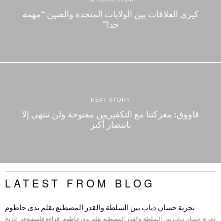
كيري العلاقات بين الولايات المتحدة والصين “مهمة
جدا”
NEXT STORY
قاووق: معركتنا مع التكفيريين مفتوحة ولن تنتهي إلا
بانتصار أكبر
LATEST FROM BLOG
تجربة حسان دياب بين السلطة والقدر المصطنع بقلم ندى حاطوم
تجربة حسان دياب بين السلطة والقدر المصطنع بقلم ندى حاطوم: قراءة فلسفيةفي تاريخ