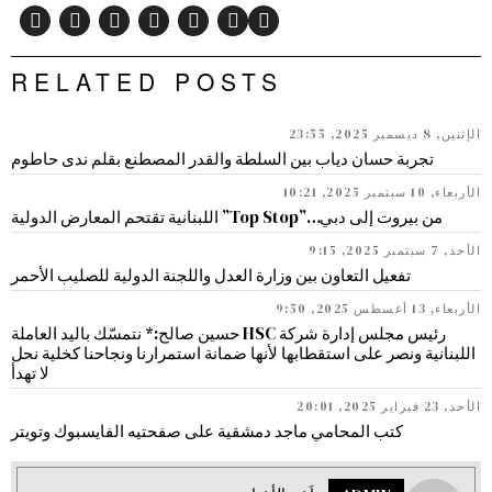
RELATED POSTS
الإثنين, 8 ديسمبر 2025, 23:55
تجربة حسان دياب بين السلطة والقدر المصطنع بقلم ندى حاطوم
الأربعاء, 10 سبتمبر 2025, 10:21
من بيروت إلى دبي…”Top Stop” اللبنانية تقتحم المعارض الدولية
الأحد, 7 سبتمبر 2025, 9:15
تفعيل التعاون بين وزارة العدل واللجنة الدولية للصليب الأحمر
الأربعاء, 13 أغسطس 2025, 9:50
رئيس مجلس إدارة شركة HSC حسين صالح:* نتمسّك باليد العاملة
اللبنانية ونصر على استقطابها لأنها ضمانة استمرارنا ونجاحنا كخلية نحل
لا تهدأ
الأحد, 23 فبراير 2025, 20:01
كتب المحامي ماجد دمشقية على صفحتيه الفايسبوك وتويتر