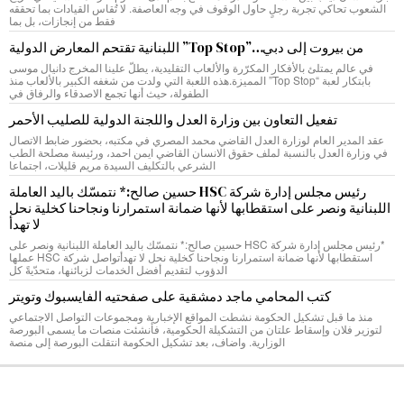
الشعوب تحاكي تجربة رجلٍ حاول الوقوف في وجه العاصفة. لا تُقاس القيادات بما تحققه
فقط من إنجازات، بل بما
من بيروت إلى دبي…”Top Stop” اللبنانية تقتحم المعارض الدولية
في عالم يمتلئ بالأفكار المكرّرة والألعاب التقليدية، يطلّ علينا المخرج دانيال موسى
بابتكار لعبة “Top Stop” المميزة.هذه اللعبة التي ولدت من شغفه الكبير بالألعاب منذ
الطفولة، حيث أنها تجمع الاصدقاء والرفاق في
تفعيل التعاون بين وزارة العدل واللجنة الدولية للصليب الأحمر
عقد المدير العام لوزارة العدل القاضي محمد المصري في مكتبه، بحضور ضابط الاتصال
في وزارة العدل بالنسبة لملف حقوق الانسان القاضي ايمن احمد، ورئيسة مصلحة الطب
الشرعي بالتكليف السيدة مريم قليلات، اجتماعا
رئيس مجلس إدارة شركة HSC حسين صالح:* نتمسّك باليد العاملة
اللبنانية ونصر على استقطابها لأنها ضمانة استمرارنا ونجاحنا كخلية نحل
لا تهدأ
*رئيس مجلس إدارة شركة HSC حسين صالح:* نتمسّك باليد العاملة اللبنانية ونصر على
استقطابها لأنها ضمانة استمرارنا ونجاحنا كخلية نحل لا تهدأتواصل شركة HSC عملها
الدؤوب لتقديم أفضل الخدمات لزبائنها، متحدّيةً كل
كتب المحامي ماجد دمشقية على صفحتيه الفايسبوك وتويتر
منذ ما قبل تشكيل الحكومة نشطت المواقع الإخبارية ومجموعات التواصل الاجتماعي
لتوزير فلان وإسقاط علتان من التشكيلة الحكومية، فأنشئت منصات ما يسمى البورصة
الوزارية. واضاف، بعد تشكيل الحكومة انتقلت البورصة إلى منصة