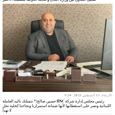
الأربعاء, 13 أغسطس 2025, 9:50
رئيس مجلس إدارة شركة HSC حسين صالح:* نتمسّك باليد العاملة
اللبنانية ونصر على استقطابها لأنها ضمانة استمرارنا ونجاحنا كخلية نحل
لا تهدأ