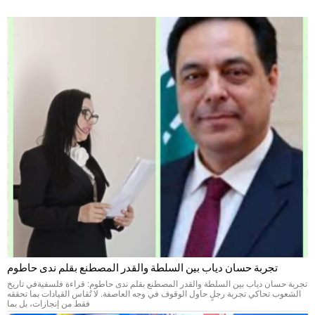
تجربة حسان دياب بين السلطة والقدر المصطنع بقلم ندى حاطوم
تجربة حسان دياب بين السلطة والقدر المصطنع بقلم ندى حاطوم: قراءة فلسفيةفي تاريخ
الشعوب تحاكي تجربة رجلٍ حاول الوقوف في وجه العاصفة. لا تُقاس القيادات بما تحققه
فقط من إنجازات، بل بما