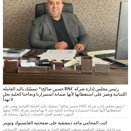
رئيس مجلس إدارة شركة HSC حسين صالح:* نتمسّك باليد العاملة
اللبنانية ونصر على استقطابها لأنها ضمانة استمرارنا ونجاحنا كخلية نحل
لا تهدأ
*رئيس مجلس إدارة شركة HSC حسين صالح:* نتمسّك باليد العاملة اللبنانية ونصر على
استقطابها لأنها ضمانة استمرارنا ونجاحنا كخلية نحل لا تهدأتواصل شركة HSC عملها
الدؤوب لتقديم أفضل الخدمات لزبائنها، متحدّيةً كل
كتب المحامي ماجد دمشقية على صفحتيه الفايسبوك وتويتر
منذ ما قبل تشكيل الحكومة نشطت المواقع الإخبارية ومجموعات التواصل الاجتماعي