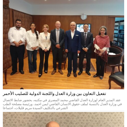
تفعيل التعاون بين وزارة العدل واللجنة الدولية للصليب الأحمر
عقد المدير العام لوزارة العدل القاضي محمد المصري في مكتبه، بحضور ضابط الاتصال
في وزارة العدل بالنسبة لملف حقوق الانسان القاضي ايمن احمد، ورئيسة مصلحة الطب
الشرعي بالتكليف السيدة مريم قليلات، اجتماعا