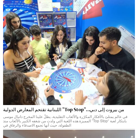
من بيروت إلى دبي…”Top Stop” اللبنانية تقتحم المعارض الدولية
في عالم يمتلئ بالأفكار المكرّرة والألعاب التقليدية، يطلّ علينا المخرج دانيال موسى
بابتكار لعبة “Top Stop” المميزة.هذه اللعبة التي ولدت من شغفه الكبير بالألعاب منذ
الطفولة، حيث أنها تجمع الاصدقاء والرفاق في