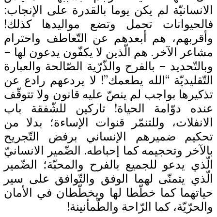
الانسانيّة لم يكن يوما بالقدرة على الإنجاب:
فالحيوانات تحمل وتضع مواليدها كذلك!
وأقربهم، هم أبعدهم عن التّعاطف واحترام
مشاعر الآخر. هم الّذين لا يكفّون يدعون لها –
وبالتّحديد – بالفرح والذّرّية الصّالحة والعبارة
التّقليديّة “الله يطعمك”! لا يردعهم رادع عن
تذكيرها بواجب لم ينصّ عليه قانون ولا تتوقّف
عنده دوّامة الحياة! تاركين للشّفقة باب
الانفلات، وللتنمّر قنوات الإساءة؛ بدلا من
تحكيم ضميرهم الإنساني برفض التّجريح
بالآخر وتحجيمه كما إحباطه. الضّمير الانسانيّ
الّذي يدعو للجميع بالفرح والمحبّة؛ الضّمير
الّذي يتمنّى لهما الوفق والتّوافق على سير
حياتهما كما خطّطا لها ويخطّطان في الأمان
والحرّيّة، كما الرّاحة والطّمأنينة!