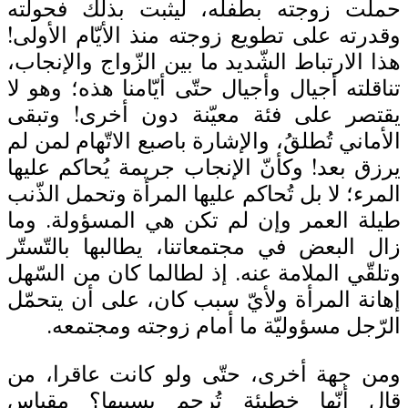
حملت زوجته بطفله، ليثبت بذلك فحولته
وقدرته على تطويع زوجته منذ الأيّام الأولى!
هذا الارتباط الشّديد ما بين الزّواج والإنجاب،
تناقلته أجيال وأجيال حتّى أيّامنا هذه؛ وهو لا
يقتصر على فئة معيّنة دون أخرى! وتبقى
الأماني تُطلقُ، والإشارة باصبع الاتّهام لمن لم
يرزق بعد! وكأنّ الإنجاب جريمة يُحاكم عليها
المرء؛ لا بل تُحاكم عليها المرأة وتحمل الذّنب
طيلة العمر وإن لم تكن هي المسؤولة. وما
زال البعض في مجتمعاتنا، يطالبها بالتّستّر
وتلقّي الملامة عنه. إذ لطالما كان من السّهل
إهانة المرأة ولأيّ سبب كان، على أن يتحمّل
الرّجل مسؤوليّة ما أمام زوجته ومجتمعه.
ومن جهة أخرى، حتّى ولو كانت عاقرا، من
قال أنّها خطيئة تُرجم بسببها؟ مقياس