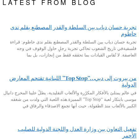
LATEST FROM BLOG
تجربة حسان دياب بين السلطة والقدر المصطنع بقلم ندى
حاطوم
تجربة حسان دياب بين السلطة والقدر المصطنع بقلم ندى حاطوم: قراءة
فلسفيةفي تاريخ الشعوب تحاكي تجربة رجلٍ حاول الوقوف في وجه
العاصفة. لا تُقاس القيادات بما تحققه فقط من إنجازات، بل بما
من بيروت إلى دبي…”Top Stop” اللبنانية تقتحم المعارض
الدولية
في عالم يمتلئ بالأفكار المكرّرة والألعاب التقليدية، يطلّ علينا المخرج دانيال
موسى بابتكار لعبة “Top Stop” المميزة.هذه اللعبة التي ولدت من شغفه
الكبير بالألعاب منذ الطفولة، حيث أنها تجمع الاصدقاء والرفاق في
تفعيل التعاون بين وزارة العدل واللجنة الدولية للصليب
الأحمر