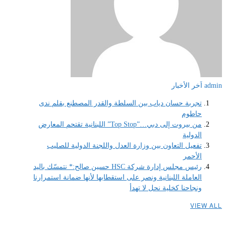
admin
اَخر الأخبار
تجربة حسان دياب بين السلطة والقدر المصطنع بقلم ندى
حاطوم
من بيروت إلى دبي…”Top Stop” اللبنانية تقتحم المعارض
الدولية
تفعيل التعاون بين وزارة العدل واللجنة الدولية للصليب
الأحمر
رئيس مجلس إدارة شركة HSC حسين صالح:* نتمسّك باليد
العاملة اللبنانية ونصر على استقطابها لأنها ضمانة استمرارنا
ونجاحنا كخلية نحل لا تهدأ
VIEW ALL