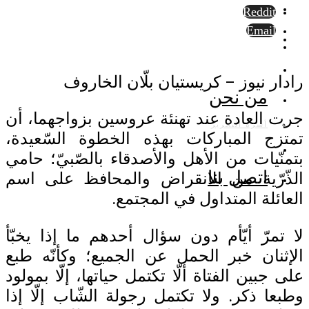
Reddit
Email
رادار نيوز – كريستيان بلّان الخاروف
من نحن
جرت العادة عند تهنئة عروسين بزواجهما، أن
أسرة التحرير
تمتزج المباركات بهذه الخطوة السّعيدة،
بتمنّيات من الأهل والأصدقاء بالصّبيّ؛ حامي
الذّرّية من الانقراض والمحافظ على اسم
اتصل بنا
العائلة المتداول في المجتمع.
لا تمرّ أيّأم دون سؤال أحدهم ما إذا يخبّأ
الإثنان خبر الحمل عن الجميع؛ وكأنّه طبع
على جبين الفتاة ألّا تكتمل حياتها، إلّا بمولود
وطبعا ذكر. ولا تكتمل رجولة الشّاب إلّا إذا