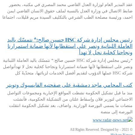
عقد المدير العام لوزارة العدل القاضي محمد المصري في مكتبه، بحضور
ضابط الاتصال في وزارة العدل بالنسبة لملف حقوق الانسان القاضي ايمن
احمد، ورئيسة مصلحة الطب الشرعي بالتكليف السيدة مريم قليلات، اجتماعا
رئيس مجلس إدارة شركة HSC حسين صالح:* نتمسّك باليد
العاملة اللبنانية ونصر على استقطابها لأنها ضمانة استمرارنا
ونجاحنا كخلية نحل لا تهدأ
*رئيس مجلس إدارة شركة HSC حسين صالح:* نتمسّك باليد العاملة اللبنانية
ونصر على استقطابها لأنها ضمانة استمرارنا ونجاحنا كخلية نحل لا تهدأتواصل
شركة HSC عملها الدؤوب لتقديم أفضل الخدمات لزبائنها، متحدّيةً كل
كتب المحامي ماجد دمشقية على صفحتيه الفايسبوك وتويتر
منذ ما قبل تشكيل الحكومة نشطت المواقع الإخبارية ومجموعات التواصل
الاجتماعي لتوزير فلان وإسقاط علتان من التشكيلة الحكومية، فأنشئت
منصات ما يسمى البورصة الوزارية. واضاف، بعد تشكيل الحكومة انتقلت
البورصة إلى منصة
© 2021 - All Rights Reserved. Designed by