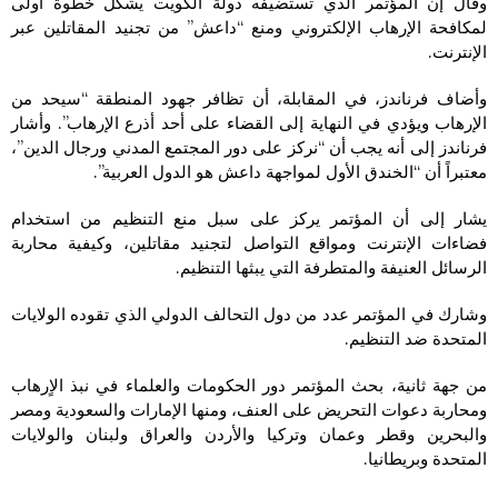
وقال إن المؤتمر الذي تستضيفه دولة الكويت يشكل خطوة أولى
لمكافحة الإرهاب الإلكتروني ومنع “داعش” من تجنيد المقاتلين عبر
الإنترنت.
وأضاف فرناندز، في المقابلة، أن تظافر جهود المنطقة “سيحد من
الإرهاب ويؤدي في النهاية إلى القضاء على أحد أذرع الإرهاب”. وأشار
فرناندز إلى أنه يجب أن “نركز على دور المجتمع المدني ورجال الدين”،
معتبراً أن “الخندق الأول لمواجهة داعش هو الدول العربية”.
يشار إلى أن المؤتمر يركز على سبل منع التنظيم من استخدام
فضاءات الإنترنت ومواقع التواصل لتجنيد مقاتلين، وكيفية محاربة
الرسائل العنيفة والمتطرفة التي يبثها التنظيم.
وشارك في المؤتمر عدد من دول التحالف الدولي الذي تقوده الولايات
المتحدة ضد التنظيم.
من جهة ثانية، بحث المؤتمر دور الحكومات والعلماء في نبذ الاٍرهاب
ومحاربة دعوات التحريض على العنف، ومنها الإمارات والسعودية ومصر
والبحرين وقطر وعمان وتركيا والأردن والعراق ولبنان والولايات
المتحدة وبريطانيا.