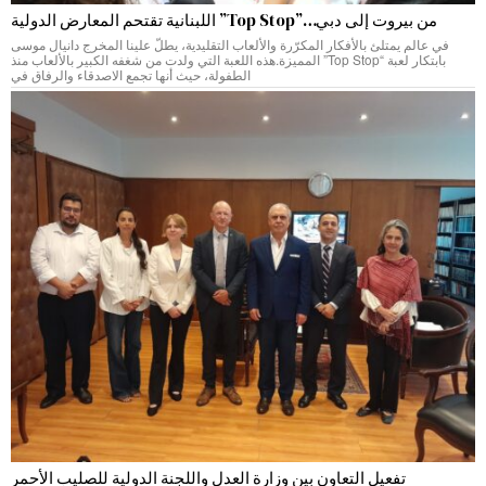
من بيروت إلى دبي…”Top Stop” اللبنانية تقتحم المعارض الدولية
في عالم يمتلئ بالأفكار المكرّرة والألعاب التقليدية، يطلّ علينا المخرج دانيال موسى
بابتكار لعبة “Top Stop” المميزة.هذه اللعبة التي ولدت من شغفه الكبير بالألعاب منذ
الطفولة، حيث أنها تجمع الاصدقاء والرفاق في
تفعيل التعاون بين وزارة العدل واللجنة الدولية للصليب الأحمر