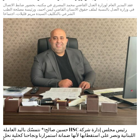
عقد المدير العام لوزارة العدل القاضي محمد المصري في مكتبه، بحضور ضابط الاتصال
في وزارة العدل بالنسبة لملف حقوق الانسان القاضي ايمن احمد، ورئيسة مصلحة الطب
الشرعي بالتكليف السيدة مريم قليلات، اجتماعا
رئيس مجلس إدارة شركة HSC حسين صالح:* نتمسّك باليد العاملة
اللبنانية ونصر على استقطابها لأنها ضمانة استمرارنا ونجاحنا كخلية نحل