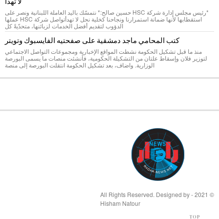
لا تهدأ
*رئيس مجلس إدارة شركة HSC حسين صالح:* نتمسّك باليد العاملة اللبنانية ونصر على
استقطابها لأنها ضمانة استمرارنا ونجاحنا كخلية نحل لا تهدأتواصل شركة HSC عملها
الدؤوب لتقديم أفضل الخدمات لزبائنها، متحدّيةً كل
كتب المحامي ماجد دمشقية على صفحتيه الفايسبوك وتويتر
منذ ما قبل تشكيل الحكومة نشطت المواقع الإخبارية ومجموعات التواصل الاجتماعي
لتوزير فلان وإسقاط علتان من التشكيلة الحكومية، فأنشئت منصات ما يسمى البورصة
الوزارية. واضاف، بعد تشكيل الحكومة انتقلت البورصة إلى منصة
© 2021 - All Rights Reserved. Designed by
Hisham Natour
TOP