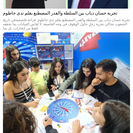
تجربة حسان دياب بين السلطة والقدر المصطنع بقلم ندى حاطوم
تجربة حسان دياب بين السلطة والقدر المصطنع بقلم ندى حاطوم: قراءة فلسفيةفي تاريخ
الشعوب تحاكي تجربة رجلٍ حاول الوقوف في وجه العاصفة. لا تُقاس القيادات بما تحققه
فقط من إنجازات، بل بما