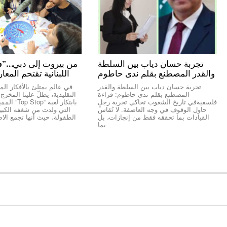
تجربة حسان دياب بين السلطة
والقدر المصطنع بقلم ندى حاطوم
اللبنانية تقتحم المعا
تجربة حسان دياب بين السلطة والقدر
في عالم يمتلئ بالأفكار المك
المصطنع بقلم ندى حاطوم: قراءة
التقليدية، يطلّ علينا المخر
فلسفيةفي تاريخ الشعوب تحاكي تجربة رجلٍ
بابتكار لعبة “
حاول الوقوف في وجه العاصفة. لا تُقاس
التي ولدت من شغفه الكبير 
القيادات بما تحققه فقط من إنجازات، بل
الطفولة، حيث أنها تجمع الاص
بما