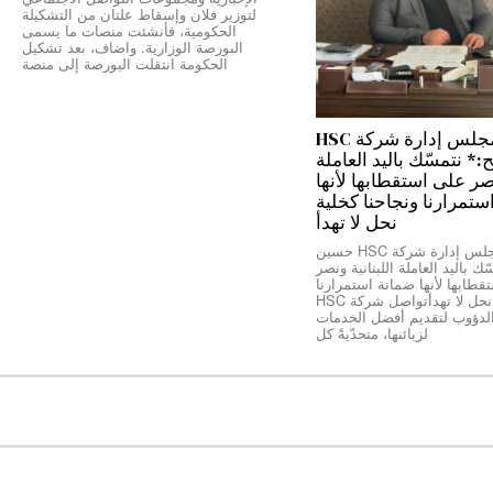
لتوزير فلان وإسقاط علتان من التشكيلة
الحكومية، فأنشئت منصات ما يسمى
البورصة الوزارية. واضاف، بعد تشكيل
الحكومة انتقلت البورصة إلى منصة
رئيس مجلس إدارة شركة HSC
 نتمسّك باليد العاملة
نصر على استقطابها لأنها
ستمرارنا ونجاحنا كخلية
نحل لا تهدأ
*رئيس مجلس إدارة شركة HSC حسين
ك باليد العاملة اللبنانية ونصر
طابها لأنها ضمانة استمرارنا
ونجاحنا كخلية نحل لا تهدأتواصل شركة HSC
الدؤوب لتقديم أفضل الخدمات
لزبائنها، متحدّيةً كل