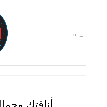
أناقتك وجما