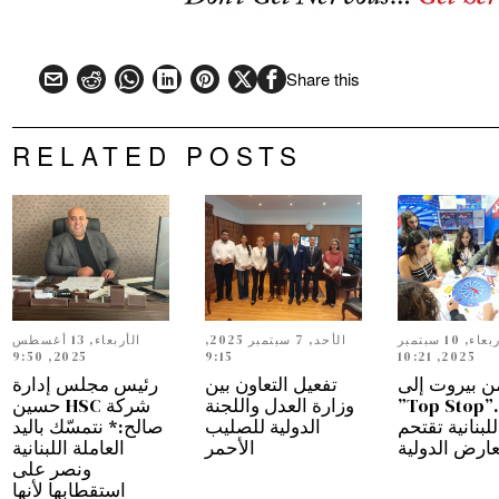
Share this
RELATED POSTS
الأربعاء, 10 سبتمبر
الأحد, 7 سبتمبر 2025,
الأربعاء, 13 أغسطس
2025, 9:50
9:15
2025, 10:21
ن بيروت إلى
تفعيل التعاون بين
رئيس مجلس إدارة
دبي…”Top Stop”
وزارة العدل واللجنة
شركة HSC حسين
للبنانية تقتحم
الدولية للصليب
صالح:* نتمسّك باليد
عارض الدولية
الأحمر
العاملة اللبنانية
ونصر على
استقطابها لأنها