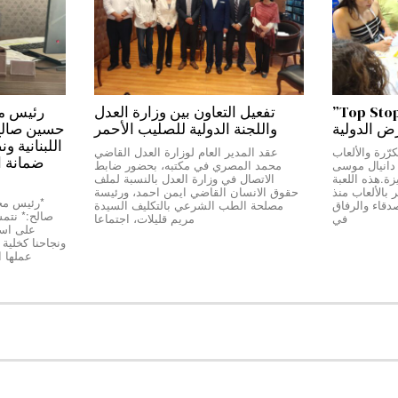
من بيروت إلى دبي…”Top Stop”
تفعيل التعاون بين وزارة العدل
رض الدولية
واللجنة الدولية للصليب الأحمر
حسين صالح:*
اللبنانية و
رّرة والألعاب
عقد المدير العام لوزارة العدل القاضي
ضمانة ا
ج دانيال موسى
محمد المصري في مكتبه، بحضور ضابط
Top Stop” المميزة.هذه اللعبة
الاتصال في وزارة العدل بالنسبة لملف
بالألعاب منذ
حقوق الانسان القاضي ايمن احمد، ورئيسة
دقاء والرفاق
مصلحة الطب الشرعي بالتكليف السيدة
صالح:* نتمسّ
في
مريم قليلات، اجتماعا
على استق
عملها 