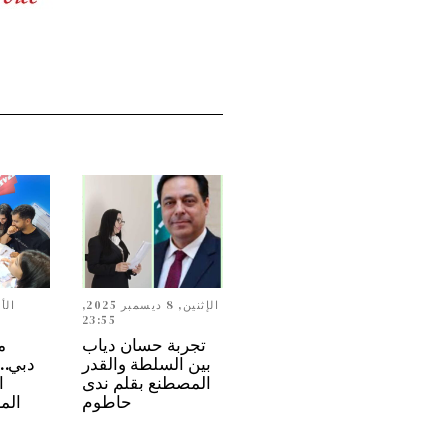
الإثنين, 8 ديسمبر 2025,
23:55
تجربة حسان دياب
م
بين السلطة والقدر
المصطنع بقلم ندى
ا
حاطوم
الم