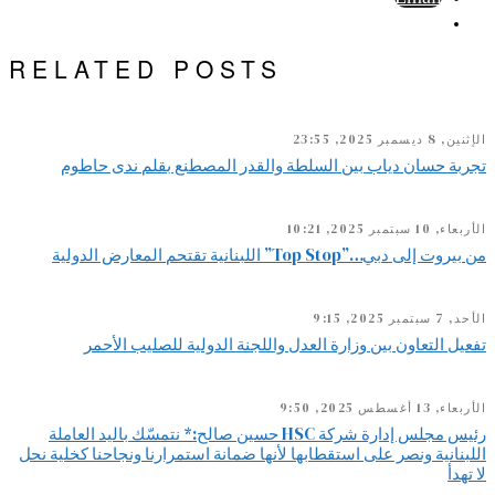
RELATED POSTS
الإثنين, 8 ديسمبر 2025, 23:55
تجربة حسان دياب بين السلطة والقدر المصطنع بقلم ندى حاطوم
الأربعاء, 10 سبتمبر 2025, 10:21
من بيروت إلى دبي…”Top Stop” اللبنانية تقتحم المعارض الدولية
الأحد, 7 سبتمبر 2025, 9:15
تفعيل التعاون بين وزارة العدل واللجنة الدولية للصليب الأحمر
الأربعاء, 13 أغسطس 2025, 9:50
رئيس مجلس إدارة شركة HSC حسين صالح:* نتمسّك باليد العاملة
اللبنانية ونصر على استقطابها لأنها ضمانة استمرارنا ونجاحنا كخلية نحل
لا تهدأ