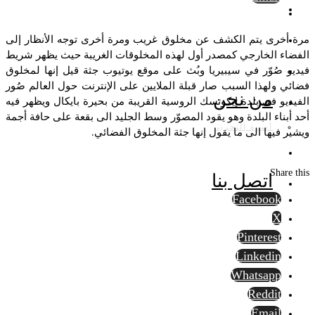
مرة أخرى يتم الكشف عن مخلوق غريب ومرة أخرى توجه الأنظار إلى
الفضاء الخارجي كمصدر أول لهذه المخلوقات الغريبة حيث يظهر شريط
فيديو صُوّر في سيبيريا وبُث على موقع يوتيوب جثة قيل إنها لمخلوق
فضائي ولهذا السبب صار قبلة الملايين على الإنترنت حول العالم صُور
من نحن
الفيديو في بلدة إيكوتسك الروسية القريبة من بحيرة بايكال ويظهر فيه
أحد أبناء البلدة وهو يقود المصوّر وسط الجليد الى بقعة على حافة أجمة
أسرة التحرير
ويشير فيها الى ما يقول إنها جثة المخلوق الفضائي.
Share this
اتصل بنا
Facebook
X
Pinterest
Linkedin
Whatsapp
Reddit
Email