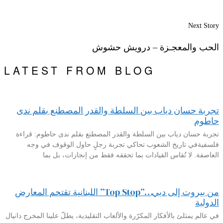
Next Story
الحب والمعجـزة – درويش حشوش
LATEST FROM BLOG
تجربة حسان دياب بين السلطة والقدر المصطنع بقلم ندى
حاطوم
تجربة حسان دياب بين السلطة والقدر المصطنع بقلم ندى حاطوم: قراءة
فلسفيةفي تاريخ الشعوب تحاكي تجربة رجلٍ حاول الوقوف في وجه
العاصفة. لا تُقاس القيادات بما تحققه فقط من إنجازات، بل بما
من بيروت إلى دبي…”Top Stop” اللبنانية تقتحم المعارض
الدولية
في عالم يمتلئ بالأفكار المكرّرة والألعاب التقليدية، يطلّ علينا المخرج دانيال