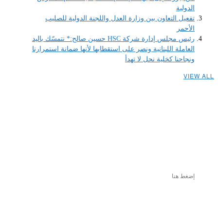
الدولية
تفعيل التعاون بين وزارة العدل واللجنة الدولية للصليب
الأحمر
رئيس مجلس إدارة شركة HSC حسين صالح:* نتمسّك باليد
العاملة اللبنانية ونصر على استقطابها لأنها ضمانة استمرارنا
ونجاحنا كخلية نحل لا تهدأ
VIEW ALL
إضغط هنا