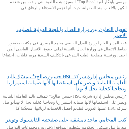
موسى بابتكار لعبة “Top Stop” المميزة.هذه اللعبة التي ولدت من شغفه
الكبير بالألعاب منذ الطفولة، حيث أنها تجمع الاصدقاء والرفاق في
تفعيل التعاون بين وزارة العدل واللجنة الدولية للصليب
الأحمر
عقد المدير العام لوزارة العدل القاضي محمد المصري في مكتبه، بحضور
ضابط الاتصال في وزارة العدل بالنسبة لملف حقوق الانسان القاضي ايمن
احمد، ورئيسة مصلحة الطب الشرعي بالتكليف السيدة مريم قليلات، اجتماعا
رئيس مجلس إدارة شركة HSC حسين صالح:* نتمسّك باليد
العاملة اللبنانية ونصر على استقطابها لأنها ضمانة استمرارنا
ونجاحنا كخلية نحل لا تهدأ
*رئيس مجلس إدارة شركة HSC حسين صالح:* نتمسّك باليد العاملة اللبنانية
ونصر على استقطابها لأنها ضمانة استمرارنا ونجاحنا كخلية نحل لا تهدأتواصل
شركة HSC عملها الدؤوب لتقديم أفضل الخدمات لزبائنها، متحدّيةً كل
كتب المحامي ماجد دمشقية على صفحتيه الفايسبوك وتويتر
منذ ما قبل تشكيل الحكومة نشطت المواقع الإخبارية ومجموعات التواصل