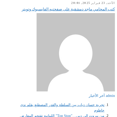
الأحد, 23 فبراير 2025, 20:01
كتب المحامي ماجد دمشقية على صفحتيه الفايسبوك وتويتر
admin
اَخر الأخبار
تجربة حسان دياب بين السلطة والقدر المصطنع بقلم ندى
حاطوم
من بيروت إلى دبي…”Top Stop” اللبنانية تقتحم المعارض