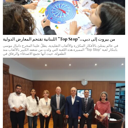
من بيروت إلى دبي…”Top Stop” اللبنانية تقتحم المعارض الدولية
في عالم يمتلئ بالأفكار المكرّرة والألعاب التقليدية، يطلّ علينا المخرج دانيال موسى
بابتكار لعبة “Top Stop” المميزة.هذه اللعبة التي ولدت من شغفه الكبير بالألعاب منذ
الطفولة، حيث أنها تجمع الاصدقاء والرفاق في