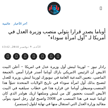
آخر الأخبار
·
عالمية
أوباما يصدر قرارا بتولي منصب وزيرة العدل في
أمريكا لـ “أول امرأة سوداء”
الأحد, 9 نوفمبر 2014, 13:12
رادار نيوز – لوريتا لينش أول وزيرة عدل في امريكا – أعلن البيت
الابيض أن الرئيس الامريكي باراك أوباما أصدر قرارا أمس ،الجمعة
الماضي، بتعيين المدعية العامة في نيويورك لوريتا لينش، وزيرة للعدل
لتصبح بذلك أول امرأة سوداء في تاريخ الولايات المتحدة تتبوّأ هذا
المنصب،وسيعلن أوباما عن قراره هذا في خطاب سيلقيه في البيت
الأبيض السبت بحضور كل من لينش وسلفها اريك هولدر الذي كان
اوباما عينه في هذا المنصب في 2008 واصبح اول رجل اسود يتولّى
مقاليد وزارة العدل التي استقال منها في نهاية ايلول (سبتمبر).