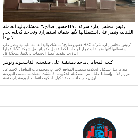
رئيس مجلس إدارة شركة HSC حسين صالح:* نتمسّك باليد العاملة
اللبنانية ونصر على استقطابها لأنها ضمانة استمرارنا ونجاحنا كخلية نحل
لا تهدأ
*رئيس مجلس إدارة شركة HSC حسين صالح:* نتمسّك باليد العاملة اللبنانية ونصر على
استقطابها لأنها ضمانة استمرارنا ونجاحنا كخلية نحل لا تهدأتواصل شركة HSC عملها
الدؤوب لتقديم أفضل الخدمات لزبائنها، متحدّيةً كل
كتب المحامي ماجد دمشقية على صفحتيه الفايسبوك وتويتر
منذ ما قبل تشكيل الحكومة نشطت المواقع الإخبارية ومجموعات التواصل الاجتماعي
لتوزير فلان وإسقاط علتان من التشكيلة الحكومية، فأنشئت منصات ما يسمى البورصة
الوزارية. واضاف، بعد تشكيل الحكومة انتقلت البورصة إلى منصة