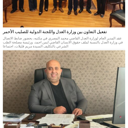
تفعيل التعاون بين وزارة العدل واللجنة الدولية للصليب الأحمر
عقد المدير العام لوزارة العدل القاضي محمد المصري في مكتبه، بحضور ضابط الاتصال
في وزارة العدل بالنسبة لملف حقوق الانسان القاضي ايمن احمد، ورئيسة مصلحة الطب
الشرعي بالتكليف السيدة مريم قليلات، اجتماعا