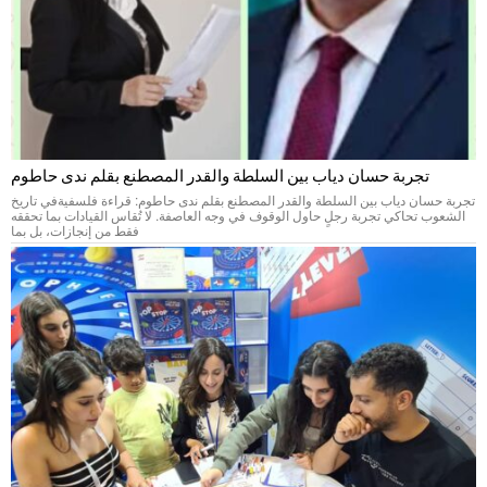
تجربة حسان دياب بين السلطة والقدر المصطنع بقلم ندى حاطوم
تجربة حسان دياب بين السلطة والقدر المصطنع بقلم ندى حاطوم: قراءة فلسفيةفي تاريخ
الشعوب تحاكي تجربة رجلٍ حاول الوقوف في وجه العاصفة. لا تُقاس القيادات بما تحققه
فقط من إنجازات، بل بما