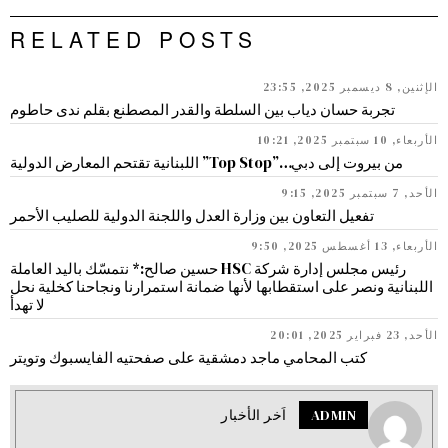
RELATED POSTS
الإثنين, 8 ديسمبر 2025, 23:55
تجربة حسان دياب بين السلطة والقدر المصطنع بقلم ندى حاطوم
الأربعاء, 10 سبتمبر 2025, 10:21
من بيروت إلى دبي…”Top Stop” اللبنانية تقتحم المعارض الدولية
الأحد, 7 سبتمبر 2025, 9:15
تفعيل التعاون بين وزارة العدل واللجنة الدولية للصليب الأحمر
الأربعاء, 13 أغسطس 2025, 9:50
رئيس مجلس إدارة شركة HSC حسين صالح:* نتمسّك باليد العاملة
اللبنانية ونصر على استقطابها لأنها ضمانة استمرارنا ونجاحنا كخلية نحل
لا تهدأ
الأحد, 23 فبراير 2025, 20:01
كتب المحامي ماجد دمشقية على صفحتيه الفايسبوك وتويتر
ADMIN
اَخر الأخبار