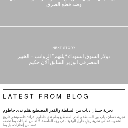
وضد قطع الطرق
NEXT STORY
دولار السوق السوداء “يلتهم” الرواتب – الخبير
المصرفي الوزير السابق آلان حكيم
LATEST FROM BLOG
تجربة حسان دياب بين السلطة والقدر المصطنع بقلم ندى حاطوم
تجربة حسان دياب بين السلطة والقدر المصطنع بقلم ندى حاطوم: قراءة فلسفيةفي تاريخ
الشعوب تحاكي تجربة رجلٍ حاول الوقوف في وجه العاصفة. لا تُقاس القيادات بما تحققه
فقط من إنجازات، بل بما