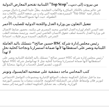
من بيروت إلى دبي…”Top Stop” اللبنانية تقتحم المعارض الدولية
في عالم يمتلئ بالأفكار المكرّرة والألعاب التقليدية، يطلّ علينا المخرج دانيال موسى
بابتكار لعبة “Top Stop” المميزة.هذه اللعبة التي ولدت من شغفه الكبير بالألعاب منذ
الطفولة، حيث أنها تجمع الاصدقاء والرفاق في
تفعيل التعاون بين وزارة العدل واللجنة الدولية للصليب الأحمر
عقد المدير العام لوزارة العدل القاضي محمد المصري في مكتبه، بحضور ضابط الاتصال
في وزارة العدل بالنسبة لملف حقوق الانسان القاضي ايمن احمد، ورئيسة مصلحة الطب
الشرعي بالتكليف السيدة مريم قليلات، اجتماعا
رئيس مجلس إدارة شركة HSC حسين صالح:* نتمسّك باليد العاملة
اللبنانية ونصر على استقطابها لأنها ضمانة استمرارنا ونجاحنا كخلية نحل
لا تهدأ
*رئيس مجلس إدارة شركة HSC حسين صالح:* نتمسّك باليد العاملة اللبنانية ونصر على
استقطابها لأنها ضمانة استمرارنا ونجاحنا كخلية نحل لا تهدأتواصل شركة HSC عملها
الدؤوب لتقديم أفضل الخدمات لزبائنها، متحدّيةً كل
كتب المحامي ماجد دمشقية على صفحتيه الفايسبوك وتويتر
منذ ما قبل تشكيل الحكومة نشطت المواقع الإخبارية ومجموعات التواصل الاجتماعي
لتوزير فلان وإسقاط علتان من التشكيلة الحكومية، فأنشئت منصات ما يسمى البورصة
الوزارية. واضاف، بعد تشكيل الحكومة انتقلت البورصة إلى منصة