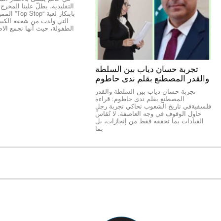
التقليدية، يطلّ علينا المخر
بابتكار لعبة “
التي ولدت من شغفه الكبير 
الطفولة، حيث أنها تجمع الاص
تجربة حسان دياب بين السلطة
والقدر المصطنع بقلم ندى حاطوم
تجربة حسان دياب بين السلطة والقدر
المصطنع بقلم ندى حاطوم: قراءة
فلسفيةفي تاريخ الشعوب تحاكي تجربة رجلٍ
حاول الوقوف في وجه العاصفة. لا تُقاس
القيادات بما تحققه فقط من إنجازات، بل
بما