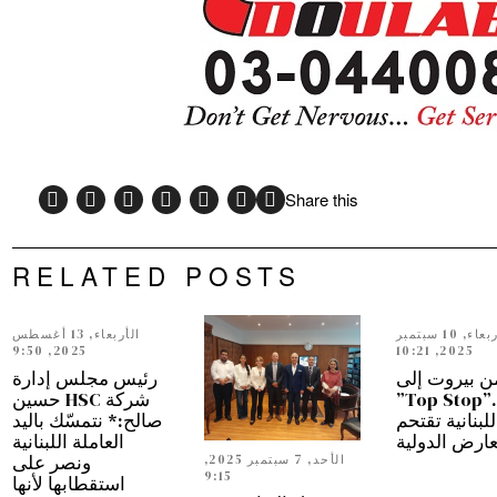
Share this
RELATED POSTS
الأربعاء, 10 سبتمبر
الأربعاء, 13 أغسطس
2025, 9:50
2025, 10:21
ن بيروت إلى
رئيس مجلس إدارة
دبي…”Top Stop”
شركة HSC حسين
للبنانية تقتحم
صالح:* نتمسّك باليد
عارض الدولية
العاملة اللبنانية
ونصر على
الأحد, 7 سبتمبر 2025,
9:15
استقطابها لأنها