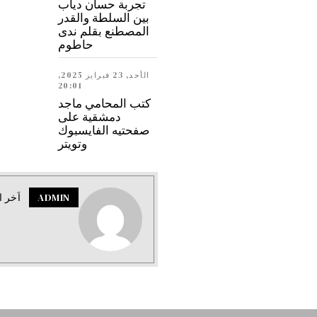
تجربة حسان دياب
بين السلطة والقدر
المصطنع بقلم ندى
حاطوم
الأحد, 23 فبراير 2025,
20:01
كتب المحامي ماجد
دمشقية على
صفحتيه الفايسبوك
وتويتر
ADMIN
اَخر ا