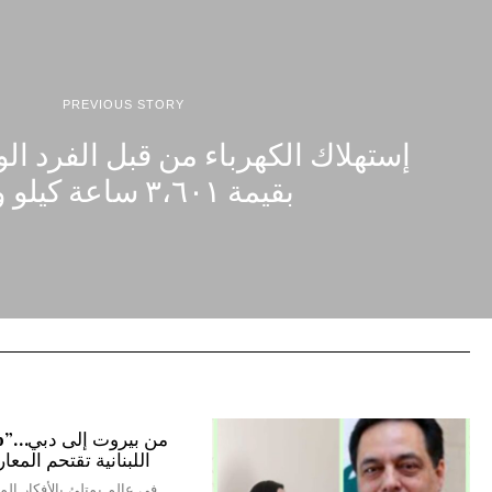
PREVIOUS STORY
إستھلاك الكھرباء من قبل الفرد الو
بقيمة ٣،٦٠١ ساعة كيلو وات
اللبنانية تقتحم المعا
في عالم يمتلئ بالأفكار المك