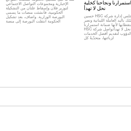
ستمرارنا ونجاحنا كخلية
الإخبارية ومجموعات التواصل الاجتماعي
نحل لا تهدأ
لتوزير فلان وإسقاط علتان من التشكيلة
الحكومية، فأنشئت منصات ما يسمى
*رئيس مجلس إدارة شركة HSC حسين
البورصة الوزارية. واضاف، بعد تشكيل
ك باليد العاملة اللبنانية ونصر
الحكومة انتقلت البورصة إلى منصة
طابها لأنها ضمانة استمرارنا
ونجاحنا كخلية نحل لا تهدأتواصل شركة HSC
الدؤوب لتقديم أفضل الخدمات
لزبائنها، متحدّيةً كل