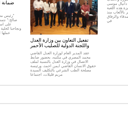
ضمانة ا
ج دانيال موسى
Top Stop” المميزة.هذه اللعبة
بالألعاب منذ
دقاء والرفاق
صالح:* نتمسّ
في
على استق
عملها 
تفعيل التعاون بين وزارة العدل
واللجنة الدولية للصليب الأحمر
عقد المدير العام لوزارة العدل القاضي
محمد المصري في مكتبه، بحضور ضابط
الاتصال في وزارة العدل بالنسبة لملف
حقوق الانسان القاضي ايمن احمد، ورئيسة
مصلحة الطب الشرعي بالتكليف السيدة
مريم قليلات، اجتماعا