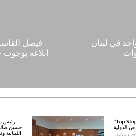
احد في لبنان
فيصل القاسم 
ابلاغه بوجوب 
من بيروت إلى دبي…”Top Stop”
رض الدولية
حسين صالح:*
اللبنانية و
رّرة والألعاب