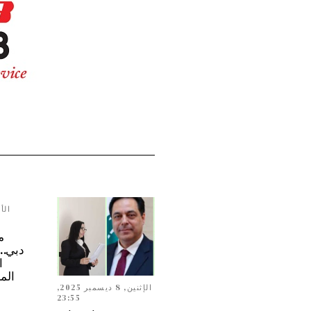
م
ا
الم
الإثنين, 8 ديسمبر 2025,
23:55