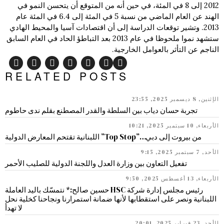
2012 إلى 8 في المئة، في حين أنه من المتوقع أن يتحسن النمو في
الهند عن العام الماضي من نسبة 5 في المئة إلى 6.4 في المئة عام
2013. وتشير توقعات الدراسة إلى أن اقتصادات آسيا والمحيط الهادي
ستشهد نموا ملحوظا في عام 2013 بعد التباطؤ الحاد في العام السابق
الناجم عن التأثر بالعوامل الخارجية.
RELATED POSTS
الإثنين, 8 ديسمبر 2025, 23:55
تجربة حسان دياب بين السلطة والقدر المصطنع بقلم ندى حاطوم
الأربعاء, 10 سبتمبر 2025, 10:21
من بيروت إلى دبي…”Top Stop” اللبنانية تقتحم المعارض الدولية
الأحد, 7 سبتمبر 2025, 9:15
تفعيل التعاون بين وزارة العدل واللجنة الدولية للصليب الأحمر
الأربعاء, 13 أغسطس 2025, 9:50
رئيس مجلس إدارة شركة HSC حسين صالح:* نتمسّك باليد العاملة
اللبنانية ونصر على استقطابها لأنها ضمانة استمرارنا ونجاحنا كخلية نحل
لا تهدأ
الأحد, 23 فبراير 2025, 20:01