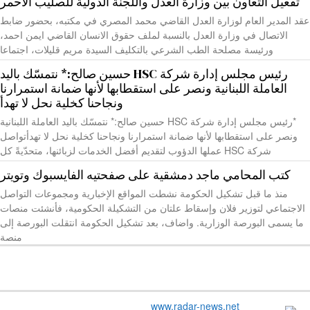
تفعيل التعاون بين وزارة العدل واللجنة الدولية للصليب الأحمر
عقد المدير العام لوزارة العدل القاضي محمد المصري في مكتبه، بحضور ضابط
الاتصال في وزارة العدل بالنسبة لملف حقوق الانسان القاضي ايمن احمد،
ورئيسة مصلحة الطب الشرعي بالتكليف السيدة مريم قليلات، اجتماعا
رئيس مجلس إدارة شركة HSC حسين صالح:* نتمسّك باليد
العاملة اللبنانية ونصر على استقطابها لأنها ضمانة استمرارنا
ونجاحنا كخلية نحل لا تهدأ
*رئيس مجلس إدارة شركة HSC حسين صالح:* نتمسّك باليد العاملة اللبنانية
ونصر على استقطابها لأنها ضمانة استمرارنا ونجاحنا كخلية نحل لا تهدأتواصل
شركة HSC عملها الدؤوب لتقديم أفضل الخدمات لزبائنها، متحدّيةً كل
كتب المحامي ماجد دمشقية على صفحتيه الفايسبوك وتويتر
منذ ما قبل تشكيل الحكومة نشطت المواقع الإخبارية ومجموعات التواصل
الاجتماعي لتوزير فلان وإسقاط علتان من التشكيلة الحكومية، فأنشئت منصات
ما يسمى البورصة الوزارية. واضاف، بعد تشكيل الحكومة انتقلت البورصة إلى
منصة