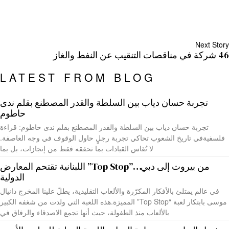
Next Story
46 شركة في مناقصات التنقيب عن النفط والغاز
LATEST FROM BLOG
تجربة حسان دياب بين السلطة والقدر المصطنع بقلم ندى
حاطوم
تجربة حسان دياب بين السلطة والقدر المصطنع بقلم ندى حاطوم: قراءة
فلسفيةفي تاريخ الشعوب تحاكي تجربة رجلٍ حاول الوقوف في وجه العاصفة.
لا تُقاس القيادات بما تحققه فقط من إنجازات، بل بما
من بيروت إلى دبي…”Top Stop” اللبنانية تقتحم المعارض
الدولية
في عالم يمتلئ بالأفكار المكرّرة والألعاب التقليدية، يطلّ علينا المخرج دانيال
موسى بابتكار لعبة “Top Stop” المميزة.هذه اللعبة التي ولدت من شغفه الكبير
بالألعاب منذ الطفولة، حيث أنها تجمع الاصدقاء والرفاق في