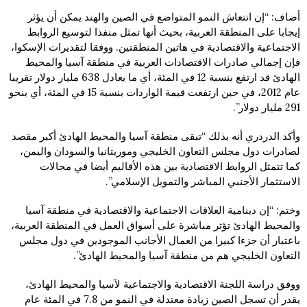
أضاف: “إن انتعاش النمو المتواضع في الصين والهند يمكن أن يؤثر
إيجابا على المنطقة العربية، بحيث أنها تمثل منفذا لتوسيع الروابط
الاجتماعية والاقتصادية في هاتين المنطقتين. ووفقا لتقديرات الإسكوا،
فإن إجمالي صادرات الاقتصادات العربية في منطقة آسيا والمحيط
الهادئ قد ارتفع بنسبة 12 في المئة، أي ما يعادل 638 مليار دولار تقريبا
عام 2012، في حين ارتفعت قيمة الواردات بنسبة 15 في المئة، أي بنحو
291 مليار دولار”.
وأكد الدردري أنه بذلك “تبقى منطقة آسيا والمحيط الهادئ أكبر مقصد
لصادرات دول مجلس التعاون الخليجي وموريتانيا والسودان واليمن،
كما تتمثل الروابط الاقتصادية بين هذه الأقاليم أيضا في مجالات
الاستثمار الأجنبي المباشر والتمويل الإسلامي”.
وختم: “إن دينامية العلاقات الاجتماعية والاقتصادية في منطقة آسيا
والمحيط الهادئ تؤثر مباشرة على أسواق العمل في المنطقة العربية،
باعتبار أن جزءا كبيرا من العمال الأجانب الموجودين في دول مجلس
التعاون الخليجي هم من منطقة آسيا والمحيط الهادئ”.
ووفق دراسة اللجنة الاقتصادية والاجتماعية لآسيا والمحيط الهادئ،
يقدر أن تسجل الصين زيادة معتدلة في النمو من 7.8 في المئة عام