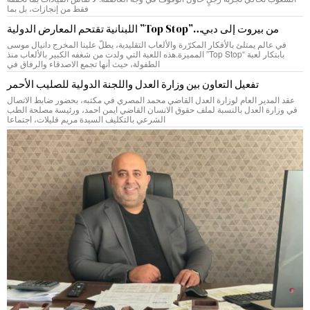
فقط من إنجازات، بل بما
من بيروت إلى دبي…”Top Stop” اللبنانية تقتحم المعارض الدولية
في عالم يمتلئ بالأفكار المكرّرة والألعاب التقليدية، يطلّ علينا المخرج دانيال موسى
بابتكار لعبة “Top Stop” المميزة.هذه اللعبة التي ولدت من شغفه الكبير بالألعاب منذ
الطفولة، حيث أنها تجمع الاصدقاء والرفاق في
تفعيل التعاون بين وزارة العدل واللجنة الدولية للصليب الأحمر
عقد المدير العام لوزارة العدل القاضي محمد المصري في مكتبه، بحضور ضابط الاتصال
في وزارة العدل بالنسبة لملف حقوق الانسان القاضي ايمن احمد، ورئيسة مصلحة الطب
الشرعي بالتكليف السيدة مريم قليلات، اجتماعا