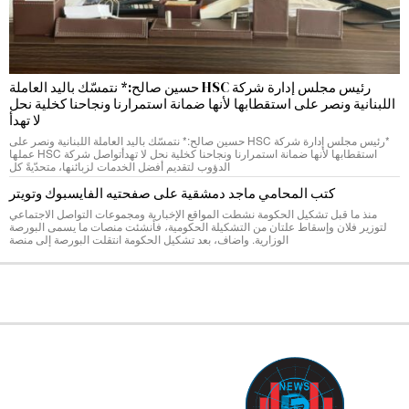
رئيس مجلس إدارة شركة HSC حسين صالح:* نتمسّك باليد العاملة
اللبنانية ونصر على استقطابها لأنها ضمانة استمرارنا ونجاحنا كخلية نحل
لا تهدأ
*رئيس مجلس إدارة شركة HSC حسين صالح:* نتمسّك باليد العاملة اللبنانية ونصر على
استقطابها لأنها ضمانة استمرارنا ونجاحنا كخلية نحل لا تهدأتواصل شركة HSC عملها
الدؤوب لتقديم أفضل الخدمات لزبائنها، متحدّيةً كل
كتب المحامي ماجد دمشقية على صفحتيه الفايسبوك وتويتر
منذ ما قبل تشكيل الحكومة نشطت المواقع الإخبارية ومجموعات التواصل الاجتماعي
لتوزير فلان وإسقاط علتان من التشكيلة الحكومية، فأنشئت منصات ما يسمى البورصة
الوزارية. واضاف، بعد تشكيل الحكومة انتقلت البورصة إلى منصة