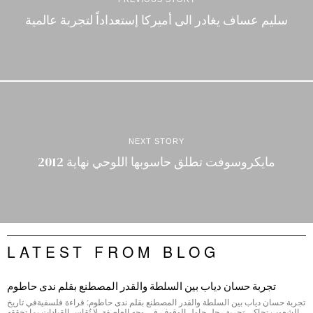
سليم عساف يغادر الى أميركا إستعداداً لتجربة عالمية
NEXT STORY
مايكروسوفت تطلق حاسوبها اللوحي نهاية 2012
LATEST FROM BLOG
تجربة حسان دياب بين السلطة والقدر المصطنع بقلم ندى حاطوم
تجربة حسان دياب بين السلطة والقدر المصطنع بقلم ندى حاطوم: قراءة فلسفيةفي تاريخ
الشعوب تحاكي تجربة رجلٍ حاول الوقوف في وجه العاصفة. لا تُقاس القيادات بما تحققه