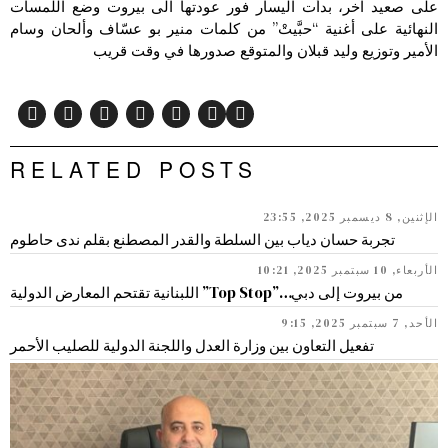
على صعيد آخر، بدأت اليسار فور عودتها الى بيروت وضع اللمسات
النهائية على أغنية “حبَّيتْ” من كلمات منير بو عسّاف وألحان وسام
الأمير وتوزيع وليد قبلان والمتوقع صدورها في وقت قريب
RELATED POSTS
الإثنين, 8 ديسمبر 2025, 23:55
تجربة حسان دياب بين السلطة والقدر المصطنع بقلم ندى حاطوم
الأربعاء, 10 سبتمبر 2025, 10:21
من بيروت إلى دبي…”Top Stop” اللبنانية تقتحم المعارض الدولية
الأحد, 7 سبتمبر 2025, 9:15
تفعيل التعاون بين وزارة العدل واللجنة الدولية للصليب الأحمر