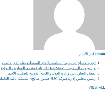
admin
اَخر الأخبار
تجربة حسان دياب بين السلطة والقدر المصطنع بقلم ندى حاطوم
من بيروت إلى دبي…”Top Stop” اللبنانية تقتحم المعارض الدولية
تفعيل التعاون بين وزارة العدل واللجنة الدولية للصليب الأحمر
رئيس مجلس إدارة شركة HSC حسين صالح:* نتمسّك باليد العاملة اللبنانية ونصر على استقطابها لأنها ضمانة استمرارنا ونجاحنا كخلية نحل لا تهدأ
VIEW ALL