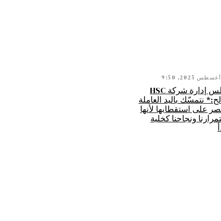
رئيس مجلس إدارة شركة HSC
* نتمسّك باليد العاملة
ونصر على استقطابها لأنها
رارنا ونجاحنا كخلية
أ