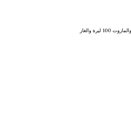
رادار نيوز- إنخفضت أسعار المحروقات اليوم الأربعاء 10 نيسان 2013، بحيث سجل الإنخفاض في سعر صفيحة البنزين 300 ليرة والمازوت 100 ليرة والغاز