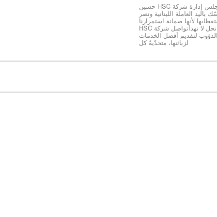
*رئيس مجلس إدارة شركة HSC حسين
ك باليد العاملة اللبنانية ونصر
طابها لأنها ضمانة استمرارنا
ونجاحنا كخلية نحل لا تهدأتواصل شركة HSC
الدؤوب لتقديم أفضل الخدمات
لزبائنها، متحدّيةً كل