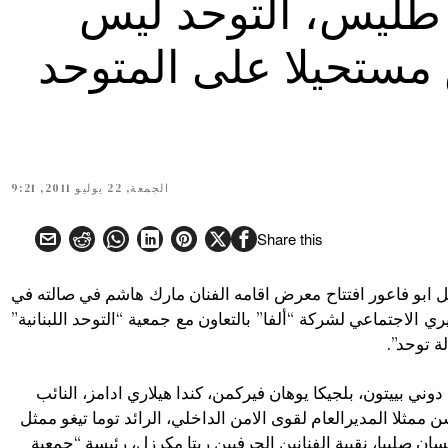
طليس، التوحد ليس
مستحيلا على المتوحد
الجمعة, 22 يوليو 2011, 9:21
Share this
ل ابو فاعور افتتاح معرض اقامه الفنان مارك هاشم في صالته في
الاجتماعي لشركة “ألفا” بالتعاون مع جمعية “التوحد اللبنانية”
 توحد”.
ني بييتون، بلجيكا يوهان فيركمن، كندا هيلاري ادامز، النائب
ن ممثلا المديرالعام لقوى الامن الداخلي، الرائد توما تيغو ممثل
غسان صليبا، نقيبة الفنانين الحرفيين ريتا مكرزل، رئيسة “جمعية