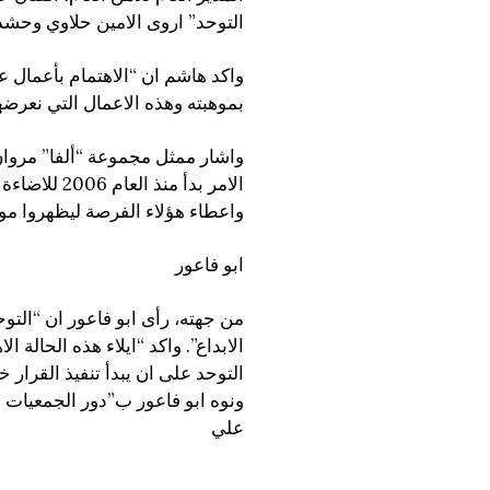
التوحد” اروى الامين حلاوي وحشد
واكد هاشم ان “الاهتمام بأعمال 
بموهبته وهذه الاعمال التي نعرضها
واشار ممثل مجموعة “ألفا” مروان
الامر بدأ م
واعطاء هؤلاء الفرصة ليظهروا موا
ابو فاعور
من جهته، رأى ابو فاعور ان “التوح
الابداع”. واكد “ايلاء هذه الحالة 
التوحد على ان يبدأ تنفيذ القرار خلال 15 ي
ونوه ابو فاعور ب”دور الجمعيات ا
علي