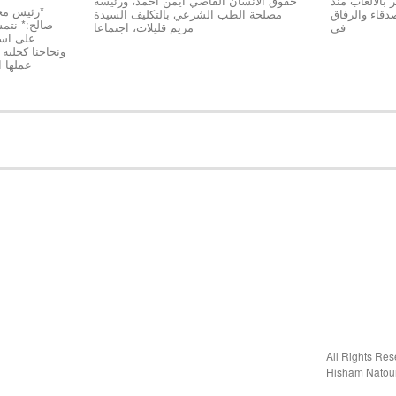
بالألعاب منذ
حقوق الانسان القاضي ايمن احمد، ورئيسة
دقاء والرفاق
مصلحة الطب الشرعي بالتكليف السيدة
صالح:* نتمسّ
في
مريم قليلات، اجتماعا
على استق
عملها 
Hisham Natou