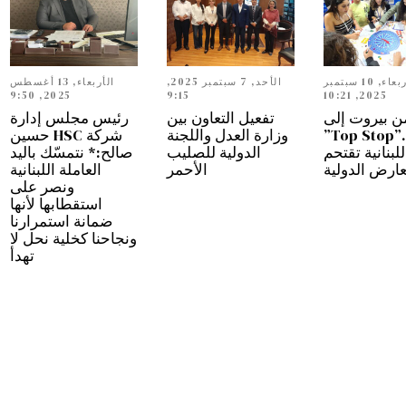
الأربعاء, 10 سبتمبر
الأحد, 7 سبتمبر 2025,
الأربعاء, 13 أغسطس
2025, 9:50
9:15
2025, 10:21
ن بيروت إلى
تفعيل التعاون بين
رئيس مجلس إدارة
دبي…”Top Stop”
وزارة العدل واللجنة
شركة HSC حسين
للبنانية تقتحم
الدولية للصليب
صالح:* نتمسّك باليد
عارض الدولية
الأحمر
العاملة اللبنانية
ونصر على
استقطابها لأنها
ضمانة استمرارنا
ونجاحنا كخلية نحل لا
تهدأ