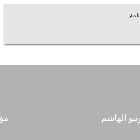
لأخبار
يو الهاشم
مؤش