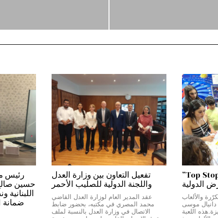
من بيروت إلى دبي…”Top Stop”
تفعيل التعاون بين وزارة العدل
رض الدولية
واللجنة الدولية للصليب الأحمر
حسين صالح:*
اللبنانية و
رّرة والألعاب
عقد المدير العام لوزارة العدل القاضي
ضمانة ا
ج دانيال موسى
محمد المصري في مكتبه، بحضور ضابط
Top Stop” المميزة.هذه اللعبة
الاتصال في وزارة العدل بالنسبة لملف