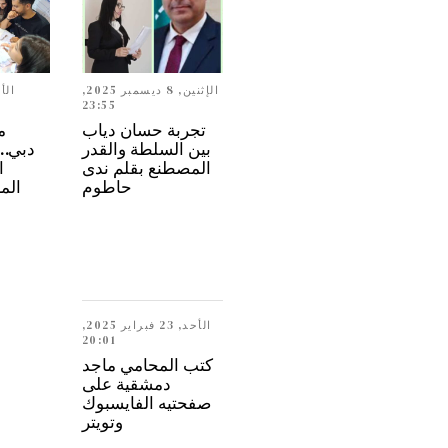
الإثنين, 8 ديسمبر 2025,
23:55
تجربة حسان دياب
م
بين السلطة والقدر
المصطنع بقلم ندى
ا
حاطوم
الم
الأحد, 23 فبراير 2025,
20:01
كتب المحامي ماجد
دمشقية على
صفحتيه الفايسبوك
وتويتر