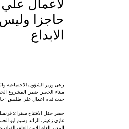
لاعمال علي 
حاجزا وليس 
الابداع
رعى وزير الشؤون الاجتماعية وائ
ميناء الحصن ضمن المشروع الخيري 
حيث قدم اعمال علي طليس “حالة
حضر حفل الافتتاح سفراء: فرنسا دو
غازي زعيتر، الرائد وسيم ابو الحس
المدير العام للامن العام، الفنان 