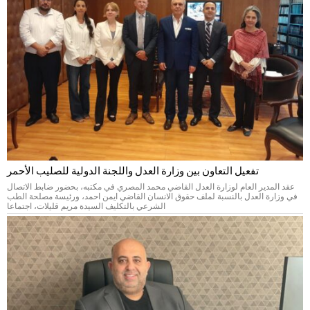
تفعيل التعاون بين وزارة العدل واللجنة الدولية للصليب الأحمر
عقد المدير العام لوزارة العدل القاضي محمد المصري في مكتبه، بحضور ضابط الاتصال
في وزارة العدل بالنسبة لملف حقوق الانسان القاضي ايمن احمد، ورئيسة مصلحة الطب
الشرعي بالتكليف السيدة مريم قليلات، اجتماعا