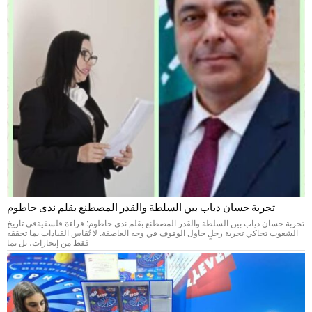
تجربة حسان دياب بين السلطة والقدر المصطنع بقلم ندى حاطوم
تجربة حسان دياب بين السلطة والقدر المصطنع بقلم ندى حاطوم: قراءة فلسفيةفي تاريخ
الشعوب تحاكي تجربة رجلٍ حاول الوقوف في وجه العاصفة. لا تُقاس القيادات بما تحققه
فقط من إنجازات، بل بما