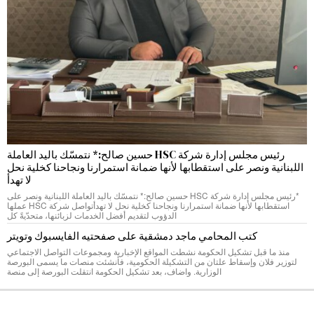
رئيس مجلس إدارة شركة HSC حسين صالح:* نتمسّك باليد العاملة
اللبنانية ونصر على استقطابها لأنها ضمانة استمرارنا ونجاحنا كخلية نحل
لا تهدأ
*رئيس مجلس إدارة شركة HSC حسين صالح:* نتمسّك باليد العاملة اللبنانية ونصر على
استقطابها لأنها ضمانة استمرارنا ونجاحنا كخلية نحل لا تهدأتواصل شركة HSC عملها
الدؤوب لتقديم أفضل الخدمات لزبائنها، متحدّيةً كل
كتب المحامي ماجد دمشقية على صفحتيه الفايسبوك وتويتر
منذ ما قبل تشكيل الحكومة نشطت المواقع الإخبارية ومجموعات التواصل الاجتماعي
لتوزير فلان وإسقاط علتان من التشكيلة الحكومية، فأنشئت منصات ما يسمى البورصة
الوزارية. واضاف، بعد تشكيل الحكومة انتقلت البورصة إلى منصة