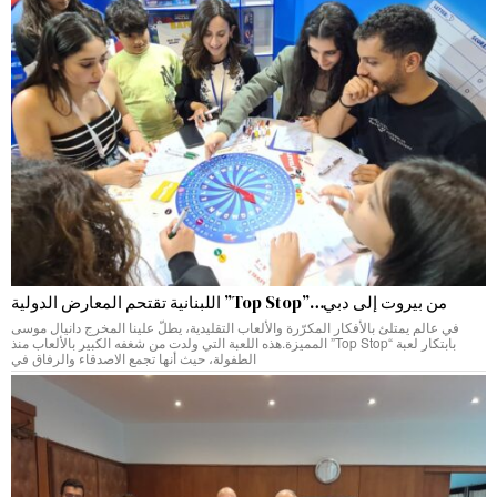
من بيروت إلى دبي…”Top Stop” اللبنانية تقتحم المعارض الدولية
في عالم يمتلئ بالأفكار المكرّرة والألعاب التقليدية، يطلّ علينا المخرج دانيال موسى
بابتكار لعبة “Top Stop” المميزة.هذه اللعبة التي ولدت من شغفه الكبير بالألعاب منذ
الطفولة، حيث أنها تجمع الاصدقاء والرفاق في