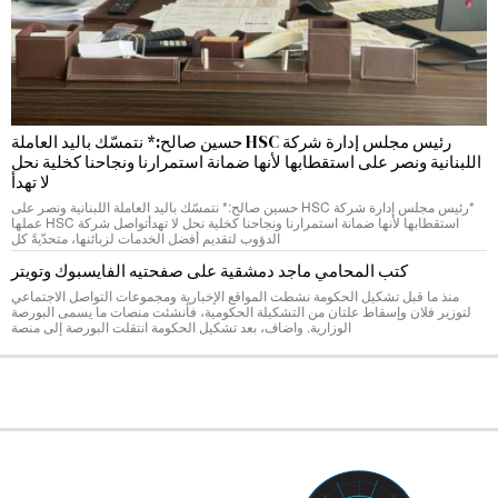
رئيس مجلس إدارة شركة HSC حسين صالح:* نتمسّك باليد العاملة
اللبنانية ونصر على استقطابها لأنها ضمانة استمرارنا ونجاحنا كخلية نحل
لا تهدأ
*رئيس مجلس إدارة شركة HSC حسين صالح:* نتمسّك باليد العاملة اللبنانية ونصر على
استقطابها لأنها ضمانة استمرارنا ونجاحنا كخلية نحل لا تهدأتواصل شركة HSC عملها
الدؤوب لتقديم أفضل الخدمات لزبائنها، متحدّيةً كل
كتب المحامي ماجد دمشقية على صفحتيه الفايسبوك وتويتر
منذ ما قبل تشكيل الحكومة نشطت المواقع الإخبارية ومجموعات التواصل الاجتماعي
لتوزير فلان وإسقاط علتان من التشكيلة الحكومية، فأنشئت منصات ما يسمى البورصة
الوزارية. واضاف، بعد تشكيل الحكومة انتقلت البورصة إلى منصة