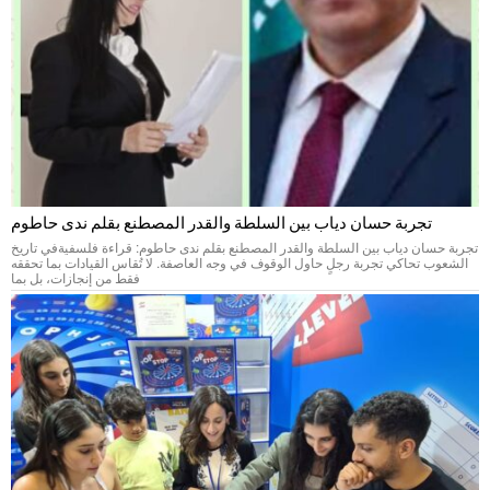
تجربة حسان دياب بين السلطة والقدر المصطنع بقلم ندى حاطوم
تجربة حسان دياب بين السلطة والقدر المصطنع بقلم ندى حاطوم: قراءة فلسفيةفي تاريخ
الشعوب تحاكي تجربة رجلٍ حاول الوقوف في وجه العاصفة. لا تُقاس القيادات بما تحققه
فقط من إنجازات، بل بما