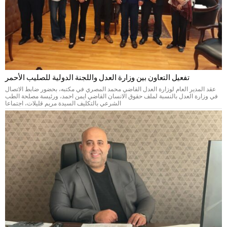
تفعيل التعاون بين وزارة العدل واللجنة الدولية للصليب الأحمر
عقد المدير العام لوزارة العدل القاضي محمد المصري في مكتبه، بحضور ضابط الاتصال
في وزارة العدل بالنسبة لملف حقوق الانسان القاضي ايمن احمد، ورئيسة مصلحة الطب
الشرعي بالتكليف السيدة مريم قليلات، اجتماعا