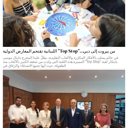
من بيروت إلى دبي…”Top Stop” اللبنانية تقتحم المعارض الدولية
في عالم يمتلئ بالأفكار المكرّرة والألعاب التقليدية، يطلّ علينا المخرج دانيال موسى
بابتكار لعبة “Top Stop” المميزة.هذه اللعبة التي ولدت من شغفه الكبير بالألعاب منذ
الطفولة، حيث أنها تجمع الاصدقاء والرفاق في