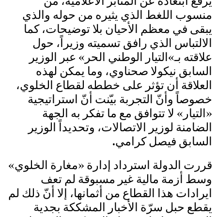
يرفع ابتعاده عن المنابر الاعلامية، من
منسوب اللغط الذي يثيره من حوله والذي
يبقى في معظم الأحيان بلا توضيحات، كما
الالتباس الذي رافق تسميته وزيراً، حول
علاقته بـ»التيار الوطني الحر» عبر الوزير
السابق نيكولا صحناوي، وما يمكن لهذه
العلاقة أن تؤثر على خططه لقطاع الخلوي،
خصوصاً وأنّ التجربة بيّنت أنّ استراتيجية
«التيار» لا تتوافق مع ما تفكر به الجهة
الضامنة لوزير الاتصالات، وتحديداً الوزير
السابق فيصل كرامي.
قررت الدولة استرداد إدارة «مغارة الخلوي»
وسط أزمة مالية غير مسبوقة لم تعف
ايرادات هذا القطاع من أثمانها، إلا أنّ ذلك لم
يقطع حبل سرّة الأخبار المشككة بجدية