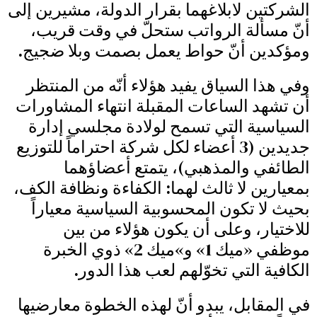
الشركتين لابلاغهما بقرار الدولة، مشيرين إلى
أنّ مسألة الرواتب ستحلّ في وقت قريب،
ومؤكدين أنّ حواط يعمل بصمت وبلا ضجيج.
وفي هذا السياق يفيد هؤلاء أنّه من المنتظر
أن تشهد الساعات المقبلة انتهاء المشاورات
السياسية التي تسمح لولادة مجلسي إدارة
جديدين (3 أعضاء لكل شركة احتراماً للتوزيع
الطائفي والمذهبي)، يتمتع أعضاؤهما
بمعيارين لا ثالث لهما: الكفاءة ونظافة الكف،
بحيث لا تكون المحسوبية السياسية معياراً
للاختيار، وعلى أن يكون هؤلاء من بين
موظفي «ميك 1» و»ميك 2» ذوي الخبرة
الكافية التي تخوّلهم لعب هذا الدور.
في المقابل، يبدو أنّ لهذه الخطوة معارضيها