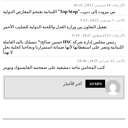
الأربعاء, 10 سبتمبر 2025, 10:21
من بيروت إلى دبي…”Top Stop” اللبنانية تقتحم المعارض الدولية
الأحد, 7 سبتمبر 2025, 9:15
تفعيل التعاون بين وزارة العدل واللجنة الدولية للصليب الأحمر
الأربعاء, 13 أغسطس 2025, 9:50
رئيس مجلس إدارة شركة HSC حسين صالح:* نتمسّك باليد العاملة
اللبنانية ونصر على استقطابها لأنها ضمانة استمرارنا ونجاحنا كخلية نحل
لا تهدأ
الأحد, 23 فبراير 2025, 20:01
كتب المحامي ماجد دمشقية على صفحتيه الفايسبوك وتويتر
ADMIN
اَخر الأخبار