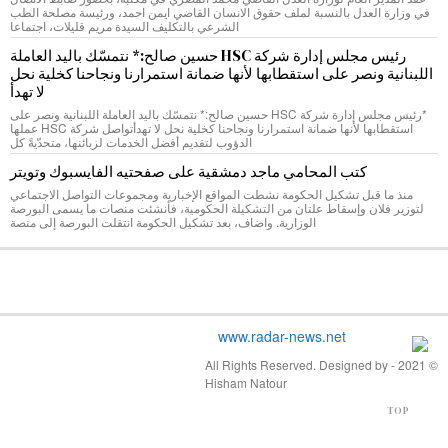
في وزارة العدل بالنسبة لملف حقوق الانسان القاضي ايمن احمد، ورئيسة مصلحة الطب
الشرعي بالتكليف السيدة مريم قليلات، اجتماعا
رئيس مجلس إدارة شركة HSC حسين صالح:* نتمسّك باليد العاملة
اللبنانية ونصر على استقطابها لأنها ضمانة استمرارنا ونجاحنا كخلية نحل
لا تهدأ
*رئيس مجلس إدارة شركة HSC حسين صالح:* نتمسّك باليد العاملة اللبنانية ونصر على
استقطابها لأنها ضمانة استمرارنا ونجاحنا كخلية نحل لا تهدأتواصل شركة HSC عملها
الدؤوب لتقديم أفضل الخدمات لزبائنها، متحدّيةً كل
كتب المحامي ماجد دمشقية على صفحتيه الفايسبوك وتويتر
منذ ما قبل تشكيل الحكومة نشطت المواقع الإخبارية ومجموعات التواصل الاجتماعي
لتوزير فلان وإسقاط علتان من التشكيلة الحكومية، فأنشئت منصات ما يسمى البورصة
الوزارية. واضاف، بعد تشكيل الحكومة انتقلت البورصة إلى منصة
© 2021 - All Rights Reserved. Designed by
Hisham Natour
TOP