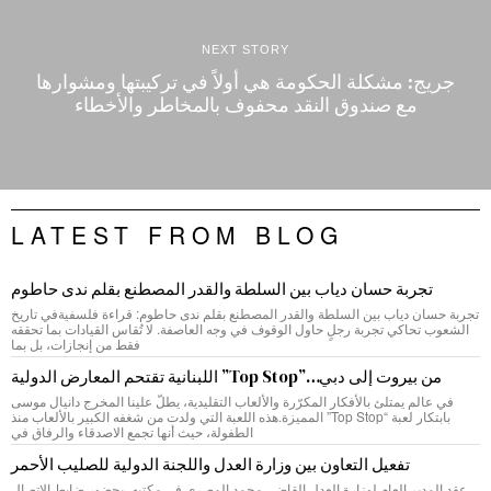
NEXT STORY
جريج: مشكلة الحكومة هي أولاً في تركيبتها ومشوارها
مع صندوق النقد محفوف بالمخاطر والأخطاء
LATEST FROM BLOG
تجربة حسان دياب بين السلطة والقدر المصطنع بقلم ندى حاطوم
تجربة حسان دياب بين السلطة والقدر المصطنع بقلم ندى حاطوم: قراءة فلسفيةفي تاريخ
الشعوب تحاكي تجربة رجلٍ حاول الوقوف في وجه العاصفة. لا تُقاس القيادات بما تحققه
فقط من إنجازات، بل بما
من بيروت إلى دبي…”Top Stop” اللبنانية تقتحم المعارض الدولية
في عالم يمتلئ بالأفكار المكرّرة والألعاب التقليدية، يطلّ علينا المخرج دانيال موسى
بابتكار لعبة “Top Stop” المميزة.هذه اللعبة التي ولدت من شغفه الكبير بالألعاب منذ
الطفولة، حيث أنها تجمع الاصدقاء والرفاق في
تفعيل التعاون بين وزارة العدل واللجنة الدولية للصليب الأحمر
عقد المدير العام لوزارة العدل القاضي محمد المصري في مكتبه، بحضور ضابط الاتصال