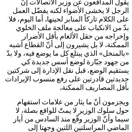
يقول المدافعون عن وزير الاتصالات إنّ
الرجل لا يخشى الأضواء لكنه يفضّل العمل
على الكلام تاركاً المنابر لحينها. أما اليوم، فلا
بدّ من الانكباب على معالجة ملف الخلوي
وإخراجه من حقل الألغام بأقل الأضرار
الممكنة. لا بل يشيرون إلى أنّ القطاع أشبه
«بالمنخل» الذي يبتلع كل ما يوضع فيه، ولا بدّ
من جهود جبّارة لوضع أسس جديدة كي
يستقيم الوضع، قبل نقل الإدارة إلى شركتين
جديدتين قادرتين على رفع منسوب الإيرادات
بأقل المصاريف الممكنة.
ويجزمون أنّ ما يثار من علامات استفهام
حول سلوك الوزير لا يمتّ للواقع بصلة، لا
سيما وأنّ الوزير وقّع منذ السادس من أيار
الماضي المراسلتين اللتين وجهتا إلى