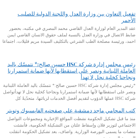
تفعيل التعاون بين وزارة العدل واللجنة الدولية للصليب
الأحمر
عقد المدير العام لوزارة العدل القاضي محمد المصري في مكتبه، بحضور
ضابط الاتصال في وزارة العدل بالنسبة لملف حقوق الانسان القاضي ايمن
احمد، ورئيسة مصلحة الطب الشرعي بالتكليف السيدة مريم قليلات، اجتماعا
رئيس مجلس إدارة شركة HSC حسين صالح:* نتمسّك باليد
العاملة اللبنانية ونصر على استقطابها لأنها ضمانة استمرارنا
ونجاحنا كخلية نحل لا تهدأ
*رئيس مجلس إدارة شركة HSC حسين صالح:* نتمسّك باليد العاملة اللبنانية
ونصر على استقطابها لأنها ضمانة استمرارنا ونجاحنا كخلية نحل لا تهدأتواصل
شركة HSC عملها الدؤوب لتقديم أفضل الخدمات لزبائنها، متحدّيةً كل
كتب المحامي ماجد دمشقية على صفحتيه الفايسبوك وتويتر
منذ ما قبل تشكيل الحكومة نشطت المواقع الإخبارية ومجموعات التواصل
الاجتماعي لتوزير فلان وإسقاط علتان من التشكيلة الحكومية، فأنشئت
منصات ما يسمى البورصة الوزارية. واضاف، بعد تشكيل الحكومة انتقلت