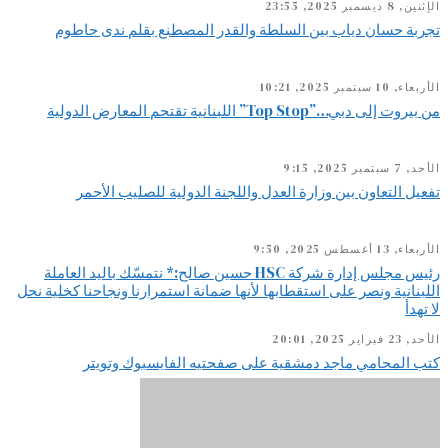
الإثنين, 8 ديسمبر 2025, 23:55
تجربة حسان دياب بين السلطة والقدر المصطنع بقلم ندى حاطوم
الأربعاء, 10 سبتمبر 2025, 10:21
من بيروت إلى دبي…”Top Stop” اللبنانية تقتحم المعارض الدولية
الأحد, 7 سبتمبر 2025, 9:15
تفعيل التعاون بين وزارة العدل واللجنة الدولية للصليب الأحمر
الأربعاء, 13 أغسطس 2025, 9:50
رئيس مجلس إدارة شركة HSC حسين صالح:* نتمسّك باليد العاملة
اللبنانية ونصر على استقطابها لأنها ضمانة استمرارنا ونجاحنا كخلية نحل
لا تهدأ
الأحد, 23 فبراير 2025, 20:01
كتب المحامي ماجد دمشقية على صفحتيه الفايسبوك وتويتر