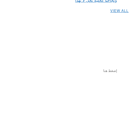
ونجاحنا كخلية نحل لا تهدأ
VIEW ALL
إضغط هنا