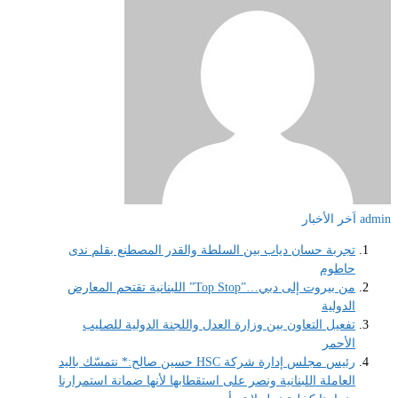
admin
اَخر الأخبار
تجربة حسان دياب بين السلطة والقدر المصطنع بقلم ندى
حاطوم
من بيروت إلى دبي…”Top Stop” اللبنانية تقتحم المعارض
الدولية
تفعيل التعاون بين وزارة العدل واللجنة الدولية للصليب
الأحمر
رئيس مجلس إدارة شركة HSC حسين صالح:* نتمسّك باليد
العاملة اللبنانية ونصر على استقطابها لأنها ضمانة استمرارنا