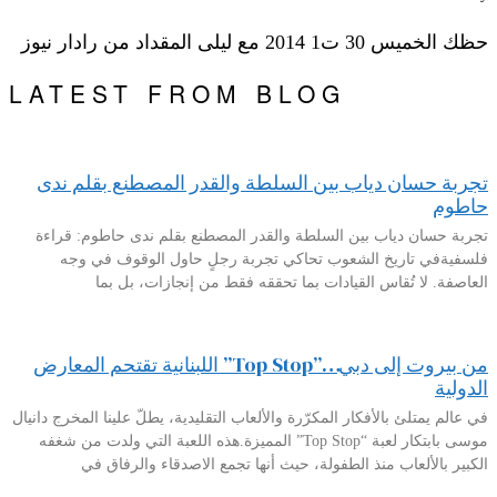
حظك الخميس 30 ت1 2014 مع ليلى المقداد من رادار نيوز
LATEST FROM BLOG
تجربة حسان دياب بين السلطة والقدر المصطنع بقلم ندى
حاطوم
تجربة حسان دياب بين السلطة والقدر المصطنع بقلم ندى حاطوم: قراءة
فلسفيةفي تاريخ الشعوب تحاكي تجربة رجلٍ حاول الوقوف في وجه
العاصفة. لا تُقاس القيادات بما تحققه فقط من إنجازات، بل بما
من بيروت إلى دبي…”Top Stop” اللبنانية تقتحم المعارض
الدولية
في عالم يمتلئ بالأفكار المكرّرة والألعاب التقليدية، يطلّ علينا المخرج دانيال
موسى بابتكار لعبة “Top Stop” المميزة.هذه اللعبة التي ولدت من شغفه
الكبير بالألعاب منذ الطفولة، حيث أنها تجمع الاصدقاء والرفاق في