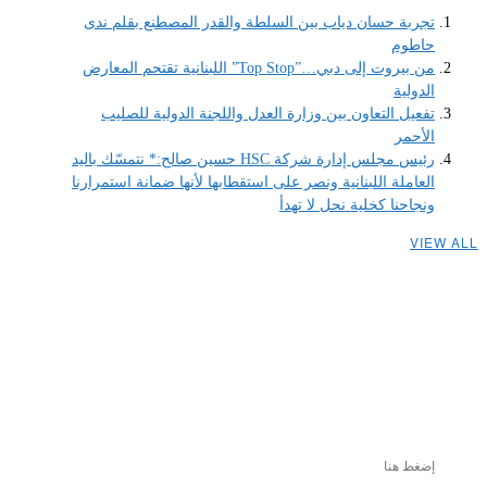
تجربة حسان دياب بين السلطة والقدر المصطنع بقلم ندى
حاطوم
من بيروت إلى دبي…”Top Stop” اللبنانية تقتحم المعارض
الدولية
تفعيل التعاون بين وزارة العدل واللجنة الدولية للصليب
الأحمر
رئيس مجلس إدارة شركة HSC حسين صالح:* نتمسّك باليد
العاملة اللبنانية ونصر على استقطابها لأنها ضمانة استمرارنا
ونجاحنا كخلية نحل لا تهدأ
VIEW ALL
إضغط هنا