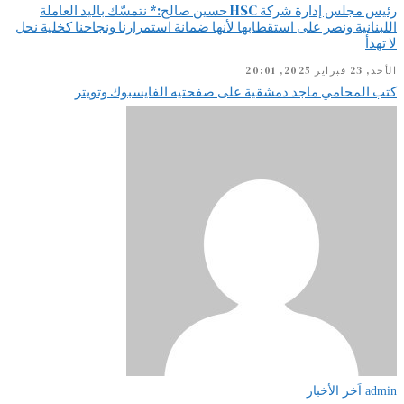
رئيس مجلس إدارة شركة HSC حسين صالح:* نتمسّك باليد العاملة
اللبنانية ونصر على استقطابها لأنها ضمانة استمرارنا ونجاحنا كخلية نحل
لا تهدأ
الأحد, 23 فبراير 2025, 20:01
كتب المحامي ماجد دمشقية على صفحتيه الفايسبوك وتويتر
admin
اَخر الأخبار