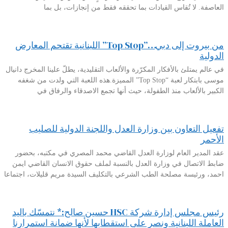
العاصفة. لا تُقاس القيادات بما تحققه فقط من إنجازات، بل بما
من بيروت إلى دبي…”Top Stop” اللبنانية تقتحم المعارض
الدولية
في عالم يمتلئ بالأفكار المكرّرة والألعاب التقليدية، يطلّ علينا المخرج دانيال
موسى بابتكار لعبة “Top Stop” المميزة.هذه اللعبة التي ولدت من شغفه
الكبير بالألعاب منذ الطفولة، حيث أنها تجمع الاصدقاء والرفاق في
تفعيل التعاون بين وزارة العدل واللجنة الدولية للصليب
الأحمر
عقد المدير العام لوزارة العدل القاضي محمد المصري في مكتبه، بحضور
ضابط الاتصال في وزارة العدل بالنسبة لملف حقوق الانسان القاضي ايمن
احمد، ورئيسة مصلحة الطب الشرعي بالتكليف السيدة مريم قليلات، اجتماعا
رئيس مجلس إدارة شركة HSC حسين صالح:* نتمسّك باليد
العاملة اللبنانية ونصر على استقطابها لأنها ضمانة استمرارنا