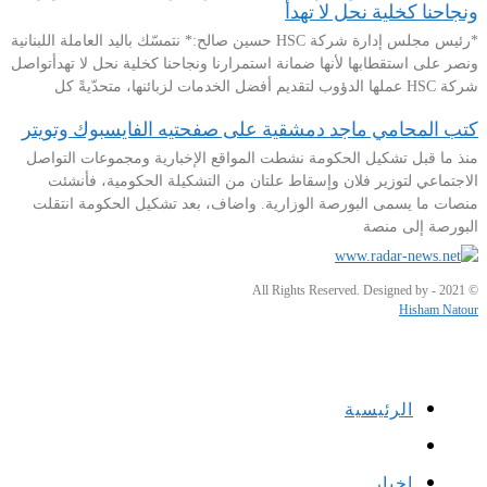
ونجاحنا كخلية نحل لا تهدأ
*رئيس مجلس إدارة شركة HSC حسين صالح:* نتمسّك باليد العاملة اللبنانية
ونصر على استقطابها لأنها ضمانة استمرارنا ونجاحنا كخلية نحل لا تهدأتواصل
شركة HSC عملها الدؤوب لتقديم أفضل الخدمات لزبائنها، متحدّيةً كل
كتب المحامي ماجد دمشقية على صفحتيه الفايسبوك وتويتر
منذ ما قبل تشكيل الحكومة نشطت المواقع الإخبارية ومجموعات التواصل
الاجتماعي لتوزير فلان وإسقاط علتان من التشكيلة الحكومية، فأنشئت
منصات ما يسمى البورصة الوزارية. واضاف، بعد تشكيل الحكومة انتقلت
البورصة إلى منصة
© 2021 - All Rights Reserved. Designed by
Hisham Natour
الرئيسية
اخبار