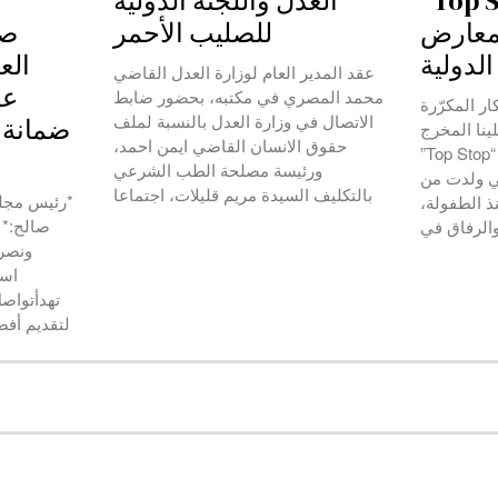
دبي…”Top Stop”
العدل واللجنة الدولية
المعارض
للصليب الأحمر
صا
الدولية
الع
عقد المدير العام لوزارة العدل القاضي
عل
محمد المصري في مكتبه، بحضور ضابط
ار المكرّرة
الاتصال في وزارة العدل بالنسبة لملف
ضمانة ا
لينا المخرج
حقوق الانسان القاضي ايمن احمد،
دانيال موسى بابتكار لعبة “Top Stop”
ورئيسة مصلحة الطب الشرعي
تي ولدت من
بالتكليف السيدة مريم قليلات، اجتماعا
ذ الطفولة،
صالح:* ن
والرفاق في
ونصر 
است
لتقديم أفضل