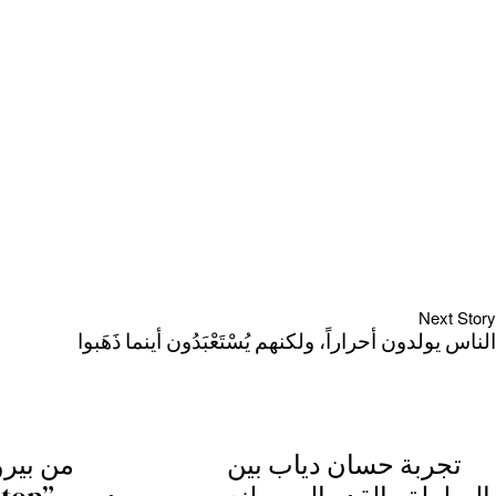
Next Story
الناس يولدون أحراراً، ولكنهم يُسْتَعْبَدُون أينما ذَهَبوا
تجربة حسان دياب بين
من بير