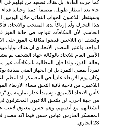
كما جرت العادة، بل هناك تصعيد من قبلهم في الأي
جاء بعد انتظار طويل، مضيفاً “دمنا وحياتنا فداء 
وسينتظر اللاعبون الجواب النهائي خلال اليومين ال
هذا التحرك ولّد إرباكاً لدى المنتخب والاتحاد، فأك
الواحد. واعتبر المصدر الاتحادي ان هناك نوايا م
الأمين العام للاتحاد بالوكالة جهاد الشحف لم يعتب
بحالة الفوز، ولذا فإن المطالبة بالمكافآت غير 
تمرداً بمعنى التمرد بل ان الجهاز الفني بقيادة بوك
وكان يوم الاربعاء عادياً في المعسكر اذ انتظم ا
اللاعبين. من ناحية ثانية التحق مساء الاربعاء الم
كأس الاتحاد الآسيوي، وسيبدأ غدار تمارينه مع “رج
من جهة اخرى، لن يلتحق اللاعبون المحترفون في
انشغالهم مع أنديتهم، وهم حسن معتوق لاعب 
المعسكر الحارس عباس حسن فيما اكد مصدر في ا
28 الجاري.