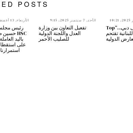
TED POSTS
الأحد, 7 سبتمبر 2025, 9:15
الأربعاء, 13 أغسطس 2025, 9:50
من بيروت إلى دبي…”Top
تفعيل التعاون بين وزارة
رئيس مجلس 
” اللبنانية تقتحم
العدل واللجنة الدولية
HSC حسين 
عارض الدولية
للصليب الأحمر
باليد العاملة
على استقطابه
استمرارنا 