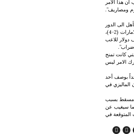
 ان هذا الأمر
موم ومصاريف”.
تأهل الى الدور
الحاسم، لأن المكافآت تتواجد في حالة الفوز فقط وليس في الخسارة كما جرى في مباراة المنتخب بضيافة الامارات (2-4)،
 مكافآت الفوز على الامارات والكويت وكوريا الجنوبية مضاعفة ووصلت الى حدود 25 ألف دولار للاعب
إضراب”.
لتي كانت تمنح
رك الامر ليس
جداً بوصف أحد
ن الماليزي في
ية مسقط بسبب
ما سيغيب عن
 المتوقعة في