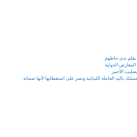
بقلم ندى حاطوم
للصليب الأحمر
HSC حسين صالح:* نتمسّك باليد العاملة اللبنانية ونصر على استقطابها لأنها ضمانة