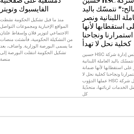
شركة HSC حسين
دمشقية على صفحتيه
لح:* نتمسّك باليد
الفايسبوك وتويتر
املة اللبنانية ونصر
منذ ما قبل تشكيل الحكومة نشطت
ى استقطابها لأنها
المواقع الإخبارية ومجموعات التواصل
الاجتماعي لتوزير فلان وإسقاط علتان
ستمرارنا ونجاحنا
من التشكيلة الحكومية، فأنشئت منصات
كخلية نحل لا تهدأ
ما يسمى البورصة الوزارية. واضاف، بعد
تشكيل الحكومة انتقلت البورصة إلى
*رئيس مجلس إدارة شركة HSC حسين
منصة
تمسّك باليد العاملة اللبنانية
على استقطابها لأنها ضمانة
مرارنا ونجاحنا كخلية نحل لا
تهدأتواصل شركة HSC عملها الدؤوب
 الخدمات لزبائنها، متحدّيةً
كل