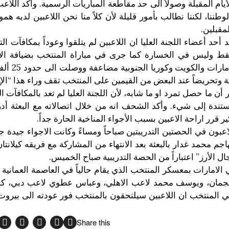
ام المقبلة وصولاً الى حد مقاطعة المباريات الرسمية. وأكد اللاعب
لوطننا، لكننا نطالب بأمور قليلة لأن كلاً منا نحن اللاعبين لديه ه
مقبلين.
د أحد أعضاء اللجنة العليا ان اللاعبين لم يتلقوا وعوداً بمكافآت ال
وكشف ان اللاعبين قبضوا
بيتة وتحريضاً عند البعض من القيمين على المنتخب تقف وراء هذا “ال
ر أن ما حصل تمرد او ما شابه، لأن اللجنة العليا لم تعد بالمكافآت ا
مستندة إلى شيء. وأكد الشحف انه من خلال اتصالاته مع البعثة أد
ير قرر اراحة الاعبين بسبب الأجواء المناخية الحارة جداً.
للاعبون في الحصتين التدريبتين صباحاً ومساءً وكانت الاجواء جيدة 
هاجم محمد غدار بالبعثة بعد الانتهاء من المشاركة مع فريقه كيلانتا
ال الأرز” اعتباراً من الحصة التدريبية صباح الخميس.
 الامارات بمعسكر المنتخب الذي يقام حالياً في العاصمة العمان
عجمان، ويوسف محمد لاعب الاهلي، وعباس عطوي لاعب دبي، ك
لمنتخب ان اللاعبين سيلتحقون بالمنتخب فور عودته الى بيروت
Share this