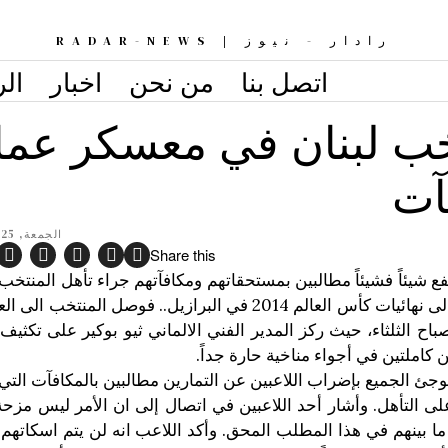
رادار - نيوز | RADAR-NEWS
اتصل بنا
من نحن
اخبار
الر
خب لبنان في معسكر عما
آت
الجمعة, 25 مايو 2012, 11:21
Share this
 شيئاً فشيئاً مطالبين بمستحقاتهم ومكافآتهم جراء تأهل المنتخب 
الدور الرابع الحاسم للتصفيات الآسيوية المؤهلة الى نهائيات كأس العالم 2014 في البرازيل.. 
 الثلثاء، حيث ركز المدير الفني الالماني ثيو بوكير على تكثيف 
ين كاملتين في أجواء مناخية حارة جداً.
وجئ الجميع بإضراب اللاعبين عن التمارين مطالبين بالمكافآت التي 
لى التأهل. وأشار أحد اللاعبين في اتصال إلى ان الأمر ليس مزحة
ا بينهم في هذا المطلب المحق. وأكد اللاعب انه لن يتم اسكاتهم 