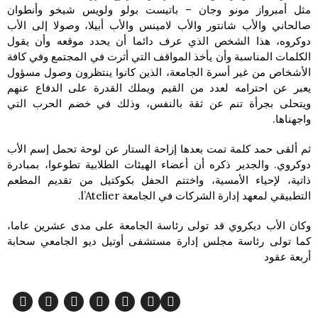
مثل أمبرواز مونو وجان – باتيست بولو ولويس شيخو وأنطوان
صالحاني والأب شانتور والأب لامينس والأب أبيلا، وصولا إلى الأب
دوكروه، هذا الشخص الذي عرف دائما أن يحدد موقعه وأن يقول
الكلمات المناسبة وأن يأخذ المواقف التي أثرت في المجتمع وفي كافة
الأشخاص من غير أسرة الجامعة، الذين كانوا ينتظرون وصول مسؤول
يعبر عن احترامه لعدد من القيم ويملك القدرة على الدفاع عنهم
ويتحلى بجرأة تنم عن ثقة بالنفس، وذلك في خضم الحرب التي
واجهناها.
ثم ألقى حمد كلمة تمت بعدها إزاحة الستار عن لوحة تحمل إسم الأب
دوكروي. والجدير ذكره أن أعضاء الهيئات الطلابية تطوعوا، بمبادرة
ذاتية، لإحياء الأمسية، واختتم الحفل بكوكتيل من تقديم المطعم
التطبيقي لمعهد إدارة الشركات في الجامعة l’Atelier.
وكان الأب ديكروي قد تولى رئاسة الجامعة على مدى عشرين عاما،
كما تولى رئاسة مجلس إدارة مستشفى أوتيل ديو الجامعي سحابة
أربعة عقود