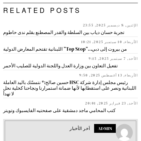
RELATED POSTS
الإثنين, 8 ديسمبر 2025, 23:55
تجربة حسان دياب بين السلطة والقدر المصطنع بقلم ندى حاطوم
الأربعاء, 10 سبتمبر 2025, 10:21
من بيروت إلى دبي…”Top Stop” اللبنانية تقتحم المعارض الدولية
الأحد, 7 سبتمبر 2025, 9:15
تفعيل التعاون بين وزارة العدل واللجنة الدولية للصليب الأحمر
الأربعاء, 13 أغسطس 2025, 9:50
رئيس مجلس إدارة شركة HSC حسين صالح:* نتمسّك باليد العاملة
اللبنانية ونصر على استقطابها لأنها ضمانة استمرارنا ونجاحنا كخلية نحل
لا تهدأ
الأحد, 23 فبراير 2025, 20:01
كتب المحامي ماجد دمشقية على صفحتيه الفايسبوك وتويتر
ADMIN
اَخر الأخبار