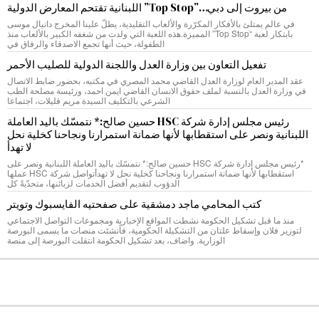
من بيروت إلى دبي…”Top Stop” اللبنانية تقتحم المعارض الدولية
في عالم يمتلئ بالأفكار المكرّرة والألعاب التقليدية، يطلّ علينا المخرج دانيال موسى
بابتكار لعبة “Top Stop” المميزة.هذه اللعبة التي ولدت من شغفه الكبير بالألعاب منذ
الطفولة، حيث أنها تجمع الاصدقاء والرفاق في
تفعيل التعاون بين وزارة العدل واللجنة الدولية للصليب الأحمر
عقد المدير العام لوزارة العدل القاضي محمد المصري في مكتبه، بحضور ضابط الاتصال
في وزارة العدل بالنسبة لملف حقوق الانسان القاضي ايمن احمد، ورئيسة مصلحة الطب
الشرعي بالتكليف السيدة مريم قليلات، اجتماعا
رئيس مجلس إدارة شركة HSC حسين صالح:* نتمسّك باليد العاملة
اللبنانية ونصر على استقطابها لأنها ضمانة استمرارنا ونجاحنا كخلية نحل
لا تهدأ
*رئيس مجلس إدارة شركة HSC حسين صالح:* نتمسّك باليد العاملة اللبنانية ونصر على
استقطابها لأنها ضمانة استمرارنا ونجاحنا كخلية نحل لا تهدأتواصل شركة HSC عملها
الدؤوب لتقديم أفضل الخدمات لزبائنها، متحدّيةً كل
كتب المحامي ماجد دمشقية على صفحتيه الفايسبوك وتويتر
منذ ما قبل تشكيل الحكومة نشطت المواقع الإخبارية ومجموعات التواصل الاجتماعي
لتوزير فلان وإسقاط علتان من التشكيلة الحكومية، فأنشئت منصات ما يسمى البورصة
الوزارية. واضاف، بعد تشكيل الحكومة انتقلت البورصة إلى منصة