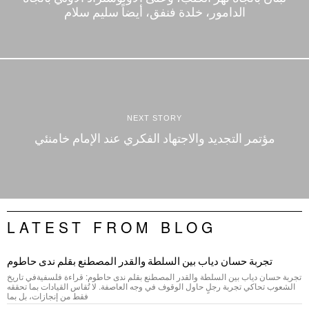
الدامور، خلدة فنفق، أيضاً سليم سلام
NEXT STORY
مؤتمر التجديد والاجتهاد الفكري عند الإمام خامنئي
LATEST FROM BLOG
تجربة حسان دياب بين السلطة والقدر المصطنع بقلم ندى حاطوم
تجربة حسان دياب بين السلطة والقدر المصطنع بقلم ندى حاطوم: قراءة فلسفيةفي تاريخ
الشعوب تحاكي تجربة رجلٍ حاول الوقوف في وجه العاصفة. لا تُقاس القيادات بما تحققه
فقط من إنجازات، بل بما