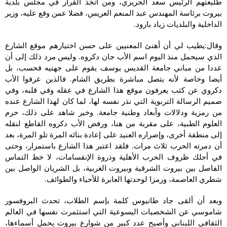
طليعتهم الرئيس سعد الحريري، ومن اتخذ القرار في مجلس بلدية
بيروت برئاسة المهندس عبد المنعم العريس، فضلا عمن وقع عليه، وزير
الداخلية والبلديات زياد بارود.
وقال:يطيب لي أن أهنئ المعنيين على حسن اختيارهم موقع الشارع
الذي سيحمل منذ اليوم اسم الأب جان دكروه. وليس مرد ذلك إلى أن
عددا من مباني جامعة القديس يوسف يقوم على جهتيه فحسب، بل
أيضا وخاصة لأنه يتصل مباشرة بطريق الشام. فالذين عرفوا الأب
دكروي عن كثب يعرفون موقع هذا الشارع في عقله وفي قلبه، وفي
صميم الرسالة التربوية التي نذر نفسه لها، لما كان لهذا الشارع عنده
من رمزية ودلالات وأبعاد وطنية جامعة. وخير شاهد على ذلك، حرم
العلوم الطبية، على مقربة من هنا، ورفض الأب دكروه القاطع لنقله
إلى منطقة أخرى، وإصراره العنيد على إعادة بنائه المرة تلو المرة، بعد
أن دمرته الحرب ثلاث مرات. فلقد اعتبر هذا الشارع باستمرار، وحتى
في أحلك ظروف الحرب الأهلية وذروة الإنقسامات، لا خط التماس
الفاصل بين بيروت الشرقية وبيروت الغربية، بل الشريان الواصل بين
شطري العاصمة، ورمزا لوحدتها العابرة للأحياء والطوائف.
وبعد أن ألقى جاد طانيوس كلمة بإسم الطلاب، تحدث البروفسور
شاموسي عن الشخصيات اليسوعية التي استثمرت نفسها في العالم
الثقافي اللبناني وأصبح عدد كبير من شوارع بيروت يحمل أسماءها،