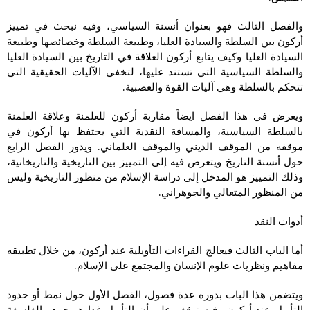
والفصل الثالث فهو بعنوان أنسنة السياسي، وفيه نبحث في تمييز
أركون بين السلطة والسيادة العليا، وطبيعة السلطة وخصائصها وطبيعة
السيادة العليا وكيف يتابع أركون العلاقة في التاريخ بين السيادة العليا
والسلطة السياسية التي تستند عليها، لتخفي الآليات الحقيقية التي
تتحكم بالسلطة وهي آليات القوة والعصبية.
ويعرض في هذا الفصل ايضاً مقاربة أركون للعلمنة وعلاقة العلمنة
بالسلطة السياسية، والمسافة النقدية التي يحتفظ بها أركون في
موقفه من الموقف الديني والموقف العلماني. ويدور الفصل الرابع
حول أنسنة التاريخ ويتعرض فيه إلى التمييز بين التاريخية والتاريخانية،
وذلك التمييز هو المدخل إلى دراسة الإسلام من منظور التاريخية وليس
من المنظور المتعالي والجوهراني.
أدوات النقد
أما الباب الثالث فيعالج القراءات التأويلية عند أركون، من خلال تطبيقه
مفاهيم ونظريات علوم الإنسان والمجتمع على الإسلام.
ويتضمن هذا الباب بدوره عدة فصول، الفصل الأول حول نمط أو حدود
التأويل عند أركون وفيه توقف على أن التأويل غدا هو جوهر الفلسفة