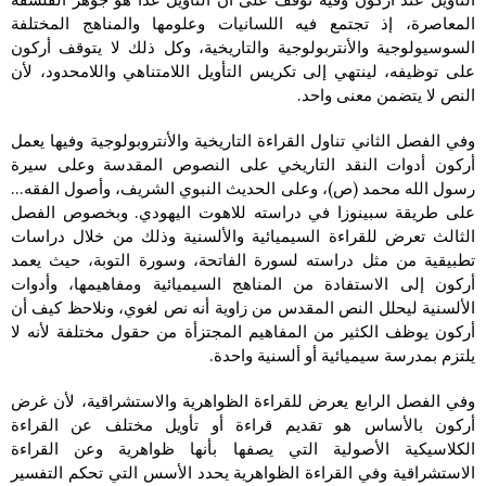
المعاصرة، إذ تجتمع فيه اللسانيات وعلومها والمناهج المختلفة
السوسيولوجية والأنتربولوجية والتاريخية، وكل ذلك لا يتوقف أركون
على توظيفه، لينتهي إلى تكريس التأويل اللامتناهي واللامحدود، لأن
النص لا يتضمن معنى واحد.
وفي الفصل الثاني تناول القراءة التاريخية والأنتروبولوجية وفيها يعمل
أركون أدوات النقد التاريخي على النصوص المقدسة وعلى سيرة
رسول الله محمد (ص)، وعلى الحديث النبوي الشريف، وأصول الفقه…
على طريقة سبينوزا في دراسته للاهوت اليهودي. وبخصوص الفصل
الثالث تعرض للقراءة السيميائية والألسنية وذلك من خلال دراسات
تطبيقية من مثل دراسته لسورة الفاتحة، وسورة التوبة، حيث يعمد
أركون إلى الاستفادة من المناهج السيميائية ومفاهيمها، وأدوات
الألسنية ليحلل النص المقدس من زاوية أنه نص لغوي، ونلاحظ كيف أن
أركون يوظف الكثير من المفاهيم المجتزأة من حقول مختلفة لأنه لا
يلتزم بمدرسة سيميائية أو ألسنية واحدة.
وفي الفصل الرابع يعرض للقراءة الظواهرية والاستشراقية، لأن غرض
أركون بالأساس هو تقديم قراءة أو تأويل مختلف عن القراءة
الكلاسيكية الأصولية التي يصفها بأنها ظواهرية وعن القراءة
الاستشراقية وفي القراءة الظواهرية يحدد الأسس التي تحكم التفسير