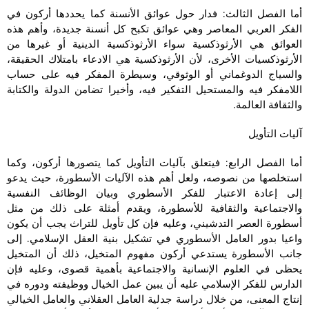
أما الفصل الثالث: فدار حول عوائق الأنسنة كما يحددها أركون في
الفكر العربي المعاصر وهي عوائق تكبح كل أنسنة جديدة، وأهم هذه
العوائق هي الأرثوذكسية سواء الأرثوذكسية الدينية أو غيرها من
الأرثوذكسيات الأخرى، لأن الأرثوذكسية هي الادعاء بامتلاك الحقيقة،
والسياج الدوغماني أو الوثوقي، وسيطرة المفكر فيه على حساب
اللامفكر فيه والمستحيل التفكير فيه، وأخيرا تضامن الدولة والكتابة
والثقافة العالمة.
آليات التأويل
أما الفصل الرابع: فيتعلق بآليات التأويل كما يتصورها أركون، وكما
استخلصها من نصوصه، ولعل أهم هذه الآليات الأسطورة، حيث يدعو
إلى إعادة الاعتبار للفكر الأسطوري وبيان الوظائف النفسية
والاجتماعية والثقافية للأسطورة، ويقدم أمثلة على ذلك من مثل
أسطورة العصر التدشيني، وعليه فإن كل تأويل للتراث يجب أن يكون
واعيا بدور العامل الأسطوري في تشكيل بنية العقل الإسلامي. إلى
جانب الأسطورة يستدعي أركون مفهوم المتخيل، ذلك أن المتخيل
يحظى في العلوم الإنسانية والاجتماعية بأهمية قصوى، وعليه فإن
الدارس للفكر الإسلامي عليه أن يبين عمل الخيال ووظيفته ودوره في
إنتاج المعنى، من خلال دراسة جدلية العامل العقلاني والعامل الخيالي