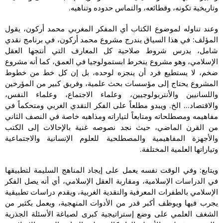
وتاريخية تكونه، وقطائعه، والتماس حدوده وتناهيه.
وعند تناوله لموضوع الكتاب أي المفكر المغربي محمد أركون، يقول
المؤلف: في هذا السياق يندرج مشروع محمد أركون، في برنامج نقدي
شامل، يدرس شروط صلاحية كل المعارف التي أنتجها العقل
الإسلامي، وهو مشروع ينخرط ابستمولوجيا في العمق، كما أنه مشروع
ضخم، لا يستطيع فرد أن ينجزه لوحده، بل إن كل خط من خطوط
المشروع يحتاج إلى مؤسسات بحث علمية، وفريق كبير من المؤرخين
واللسانيين والأنتربولوجيين، وعلماء الاجتماع، وعلماء النفس،
والاقتصاد… الخ. ويبدو مطلعاً على الفكر النقدي الغربي ومتحكماً في
مفاهيمه ومصطلحاته ومتابعاً لتياراته ومذاهبه خاصة في النصف الثاني
من القرن الماضي، حيث نجد نصوصه غنية بالإحالات إلى الكتب
والأجهزة المفاهيمية والمصطلحية للعلوم الإنسانية والاجتماعية
وتياراتها العلمية المختلفة.
ويتابع: وفي الوقت نفسه يعمل على إيجاد المناهج السليمة لتطبيقها
في الدراسات الإسلامية، ومقاربة العقل الإسلامي، أي أنه يصل الفكر
الإسلامي بالطفرات المعرفية والنقدية الغربية، ويقدم دراسات تطبيقية
يجرب فيها ويوظف أكبر قدر من الأدوات المنهجية، ويعمل بكثير من
الشغف العلمي على وضع إستراتيجية كبرى لصياغة الأسئلة الجذرية