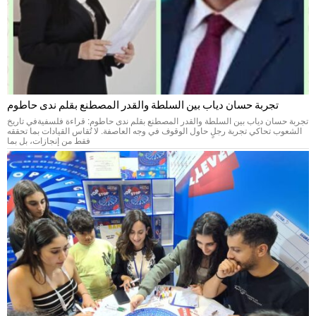
تجربة حسان دياب بين السلطة والقدر المصطنع بقلم ندى حاطوم
تجربة حسان دياب بين السلطة والقدر المصطنع بقلم ندى حاطوم: قراءة فلسفيةفي تاريخ
الشعوب تحاكي تجربة رجلٍ حاول الوقوف في وجه العاصفة. لا تُقاس القيادات بما تحققه
فقط من إنجازات، بل بما