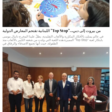
من بيروت إلى دبي…”Top Stop” اللبنانية تقتحم المعارض الدولية
في عالم يمتلئ بالأفكار المكرّرة والألعاب التقليدية، يطلّ علينا المخرج دانيال موسى
بابتكار لعبة “Top Stop” المميزة.هذه اللعبة التي ولدت من شغفه الكبير بالألعاب منذ
الطفولة، حيث أنها تجمع الاصدقاء والرفاق في