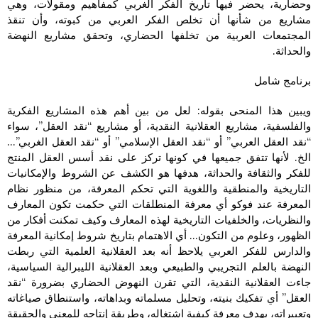
وحضارية، يحضر فيها تاريخ الفكر الغربي كمفاهيم ومقولات، وهي
مشاريع من شأنها أن تخلص الفكر العربي من كبوته، وأن تنقذ
المجتمعات العربية من تخلفها الحضاري، وتحقق مشاريع النهضة
والحداثة.
برنامج شامل
ويبين هذا المنحى بقوله: لعل من بين أهم هذه المشاريع الفكرية
والفلسفية، مشاريع العقلانية النقدية، أو مشاريع “نقد العقل”، سواء
“نقد العقل العربي” أو “نقد العقل الإسلامي” أو “نقد العقل الغربي”…
الخ. لأنها تتفق جميعها في كونها تركز على نقد أسس العقل المنتج
للفكر والثقافة والحداثة، هدفها هو الكشف عن الشروط والإمكانيات
التاريخية والمنطقية واللغوية التي تحكم المعرفة، من منظور نظام
المعرفة عند فوكو أي معرفة المنطلقات التي حكمت تكون المعارف
والنظريات، والخلفيات التاريخية لهذه المعارف وكيف تمكنت أفكار من
الظهور، وعلوم من التكون… أي الاهتمام بتاريخ شروط إمكانية المعرفة
والدارس للفكر العربي يلاحظ أنه بعد العقلانية العلمية التي ربطت
النهضة بالعلم التجريبي والطبيعي وبعد العقلانية الليبرالية السياسية،
جاءت العقلانية النقدية، التي تقرن النهوض الحضاري بضرورة “نقد
العقل” أي تفكيك بنيته، وتحليل مسلماته وبداهاته، واستنطاق صياغاته
وتعبيراته، بهدف معرفة كيفية اشتغاله، وطريقة إنتاجه للمعنى والحقيقة