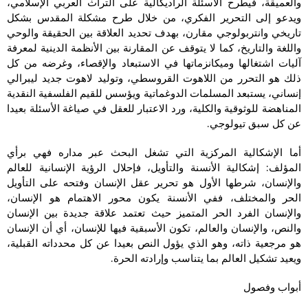
والعميقة، فيطرح الأسئلة الراديكالية على التراث العربي الإسلامي،
ويدعو إلى التحرير الفكري، من خلال طرح مشكلة المقدس بشكل
تاريخي وانتربولوجي مقارن، بهدف تحديد العلاقة بين الحقيقة والوحي
واللغة والتاريخ، كما لا يتوقف عن المقارنة بين الأنظمة الدينية لمعرفة
آليات اشتغالها وميكانزماتها في الاستبعاد والإقصاء، وغرضه من كل
ذلك هو التحرر من اللاهوت القروسطي، وتوليد لاهوت جديد ليبرالي
إنساني، يستبعد المسلمات الدوغماتية ويؤسس للقيم الفلسفية النقدية
المناهضة للوثوقية والكلية، ورد الاعتبار للعقل في صياغة الأسئلة بعيدا
عن كل سبق تيولوجي.
أما الإشكالية المركزية التي تشغل البحث عبر مداره فهي برأي
المؤلف: إشكالية الأنسنة والتأويل، فإحلال الرؤية الإنسانية للعالم
والإنسان، شرطها الأول هو تحرير عقل الإنسان وفتحه على التأويل
الحر والمختلف، ففي الأنسنة يكون محور الاهتمام هو الإنسان،
والإنسان الفرد الحر المتميز حيث تعتمد علاقة جديدة بين الإنسان
والنص، والإنسان والعالم، تكون الأسبقية فيها للإنسان، أي أن الإنسان
هو مرجعية ذاته، وهو الذي يؤول النص بعيدا عن كل محدداته القبلية،
ويعيد تشكيل العالم بما يتناسب وإرادته الحرة.
أبواب وفصول