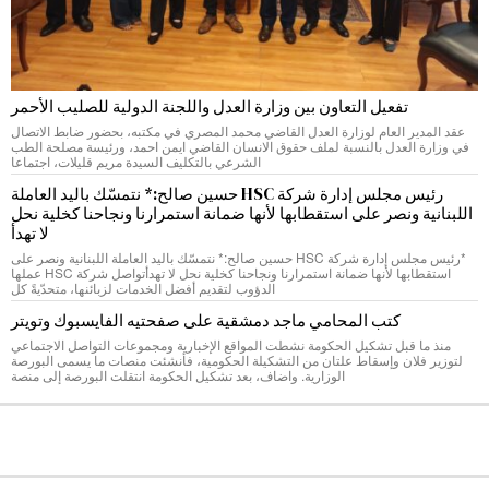
تفعيل التعاون بين وزارة العدل واللجنة الدولية للصليب الأحمر
عقد المدير العام لوزارة العدل القاضي محمد المصري في مكتبه، بحضور ضابط الاتصال
في وزارة العدل بالنسبة لملف حقوق الانسان القاضي ايمن احمد، ورئيسة مصلحة الطب
الشرعي بالتكليف السيدة مريم قليلات، اجتماعا
رئيس مجلس إدارة شركة HSC حسين صالح:* نتمسّك باليد العاملة
اللبنانية ونصر على استقطابها لأنها ضمانة استمرارنا ونجاحنا كخلية نحل
لا تهدأ
*رئيس مجلس إدارة شركة HSC حسين صالح:* نتمسّك باليد العاملة اللبنانية ونصر على
استقطابها لأنها ضمانة استمرارنا ونجاحنا كخلية نحل لا تهدأتواصل شركة HSC عملها
الدؤوب لتقديم أفضل الخدمات لزبائنها، متحدّيةً كل
كتب المحامي ماجد دمشقية على صفحتيه الفايسبوك وتويتر
منذ ما قبل تشكيل الحكومة نشطت المواقع الإخبارية ومجموعات التواصل الاجتماعي
لتوزير فلان وإسقاط علتان من التشكيلة الحكومية، فأنشئت منصات ما يسمى البورصة
الوزارية. واضاف، بعد تشكيل الحكومة انتقلت البورصة إلى منصة