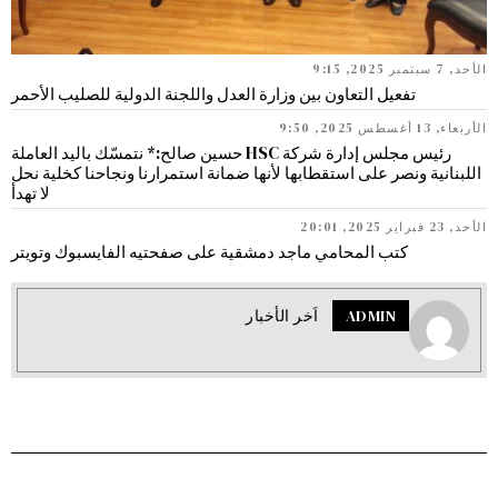
الأحد, 7 سبتمبر 2025, 9:15
تفعيل التعاون بين وزارة العدل واللجنة الدولية للصليب الأحمر
الأربعاء, 13 أغسطس 2025, 9:50
رئيس مجلس إدارة شركة HSC حسين صالح:* نتمسّك باليد العاملة
اللبنانية ونصر على استقطابها لأنها ضمانة استمرارنا ونجاحنا كخلية نحل
لا تهدأ
الأحد, 23 فبراير 2025, 20:01
كتب المحامي ماجد دمشقية على صفحتيه الفايسبوك وتويتر
ADMIN
اَخر الأخبار