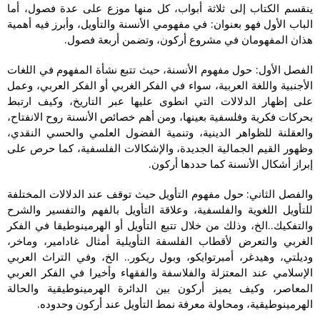
ينقسم الكتاب إلى ثلاثة أبواب، كل منها موزع على عدة فصول، أما
الباب الأول فهو بعنوان: في مفهومي الأنسنة والتأويل، وأبرز فيه أهمية
هذان المفهومان في مشروع أركون، وتضمن أربعة فصول.
الفصل الأول: حول مفهوم الأنسنة، حيث تتبع نشأة المفهوم في اللغات
الأجنبية واللغة العربية، سواء في الفكر الغربي أو الفكر العربي، وعمل
على إظهار الدلالات التي انطوى عليها عبر التاريخ، وكيف ارتبط
بحركات فكرية وفلسفية بعينها، ومن أهم خصائص الأنسنة روح الانفتاح،
والعقلنة للظواهر الدينية، وتنمية الفضول العلمي والحسي النقدي،
وظهور القيم الجمالية الجديدة، والإشكالات الفلسفية، كما حرص على
إبراز أشكال الأنسنة كما حددها أركون.
والفصل الثاني: حول مفهوم التأويل حيث توقف عند الدلالات المختلفة
للتأويل اللغوية والفلسفية، وعلاقة التأويل بالفهم والتفسير والشرح
والتفكيك..الخ، وذلك من خلال تتبع التأويل أو الهرمينوطيقا في الفكر
الغربي والتعرض لأقطاب الفلسفة التأويلية أمثال غادامير، وماخر،
وديلتي، وهيدغر، أمبرتوايكو، وبول ريكور.. الخ، وفي التراث العربي
الإسلامي عند المعتزلة والفلاسفة والفقهاء وأخيرا في الفكر العربي
المعاصر، وكيف يميز أركون بين الدائرة الهرمينوطيقية والحالة
الهرمينوطيقية، ومحاولة معرفة نمط التأويل عند أركون وحدوده.