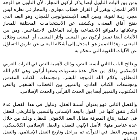
ومن بين آليات التأويل أيضا يذكر أركون المجاز، لأن التأويل هو الوجه
الآخر للمجاز، ويقرر أن القرآن خطاب مجازي، والمجاز في نظره ليس
مجرد زينة لغوية، ويبين البعد الابستمولوجي للمجاز، وهو البعد الذي
يفتح آفاق المعنى، ويكشف عن الاستخدامات المختلفة للمجاز
وعلاقاتها بالمواقع الاجتماعية وإرادة الفاعلين الاجتماعيين. ومن بين
الآليات أيضا تمييز أركون بين المعنى وأثار المعنى، أو المعنى وظلال
المعنى، وهذا التمييز هو المدخل إلى أشكلة المعنى عن طريق التساؤل
عن الآليات اللغوية التي تتحكم به.
ويعالج الباب الثاني أنسنة النص، وذلك لأهمية النص في التراث العربي
الإسلامي وذلك من خلال عدة مستويات يضعها أركون وهي كلام الله
المطلق، وكلام الله الموجه للبشر، ومجتمعات الكتاب المقدس
ومجتمعات الكتاب العادي، والتمييز بين الخطاب الشفهي والنص
المكتوب، والتمييز أيضا بين الحدث القرآني والحدث الإسلامي.
والفصل الثاني فهو بعنوان أنسنة العقل، وتناول في هذا الفصل عدة
أفكار تتفق كلها في القول بالبعد الإنساني والنسبي والتاريخي للعقل
في عملية إنتاج المعرفة مقابل البعد اللاهوتي للعقل، وذلك من خلال
عدة عناصر منها: الأصل الإلهي للعقل، والعقل الإسلامي الكلاسيكي،
ومفهوم العقل في القرآن، ثم مراحل وتاريخ العقل الإسلامي، والعقل
المنبثق.