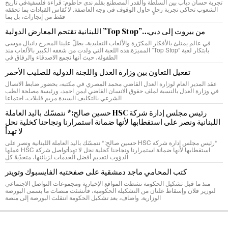
تجربة حسان دياب بين السلطة والقدر المصطنع بقلم ندى حاطوم: قراءة فلسفيةفي تاريخ
الشعوب تحاكي تجربة رجلٍ حاول الوقوف في وجه العاصفة. لا تُقاس القيادات بما تحققه
فقط من إنجازات، بل بما
من بيروت إلى دبي…”Top Stop” اللبنانية تقتحم المعارض الدولية
في عالم يمتلئ بالأفكار المكرّرة والألعاب التقليدية، يطلّ علينا المخرج دانيال موسى
بابتكار لعبة “Top Stop” المميزة.هذه اللعبة التي ولدت من شغفه الكبير بالألعاب منذ
الطفولة، حيث أنها تجمع الاصدقاء والرفاق في
تفعيل التعاون بين وزارة العدل واللجنة الدولية للصليب الأحمر
عقد المدير العام لوزارة العدل القاضي محمد المصري في مكتبه، بحضور ضابط الاتصال
في وزارة العدل بالنسبة لملف حقوق الانسان القاضي ايمن احمد، ورئيسة مصلحة الطب
الشرعي بالتكليف السيدة مريم قليلات، اجتماعا
رئيس مجلس إدارة شركة HSC حسين صالح:* نتمسّك باليد العاملة
اللبنانية ونصر على استقطابها لأنها ضمانة استمرارنا ونجاحنا كخلية نحل
لا تهدأ
*رئيس مجلس إدارة شركة HSC حسين صالح:* نتمسّك باليد العاملة اللبنانية ونصر على
استقطابها لأنها ضمانة استمرارنا ونجاحنا كخلية نحل لا تهدأتواصل شركة HSC عملها
الدؤوب لتقديم أفضل الخدمات لزبائنها، متحدّيةً كل
كتب المحامي ماجد دمشقية على صفحتيه الفايسبوك وتويتر
منذ ما قبل تشكيل الحكومة نشطت المواقع الإخبارية ومجموعات التواصل الاجتماعي
لتوزير فلان وإسقاط علتان من التشكيلة الحكومية، فأنشئت منصات ما يسمى البورصة
الوزارية. واضاف، بعد تشكيل الحكومة انتقلت البورصة إلى منصة