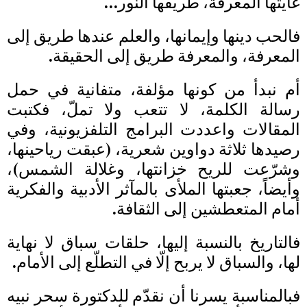
غايتها المعرفة، طريقها النور…
فالحب دينها وإيمانها، والعلم عندها طريق إلى
المعرفة، والمعرفة طريق إلى الحقيقة.
أم نبدأ من كونها مؤلفة، متفانية في حمل
رسالة الكلمة، لا تتعب ولا تملّ، فكتبت
المقالات واعددت البرامج التلفزيونية، وفي
رصيدها ثلاثة دواوين شعرية، (عبقت رياحينها،
وشرّعت للريح خزانتها، وغلالة الشمس)،
وأيضاً، جعبتها الملأى بالمآثر الأدبية والفكرية
أمام المتعطشين إلى الثقافة.
فالتاريخ بالنسبة إليها، حلقات سباق لا نهاية
لها، والسباق لا يربح إلّا في التطلّع إلى الأمام.
فبالمناسبة يسرنا أن نقدّم للدكتورة سحر نبيه