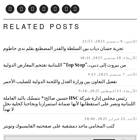
RELATED POSTS
الإثنين, 8 ديسمبر 2025, 23:55
تجربة حسان دياب بين السلطة والقدر المصطنع بقلم ندى حاطوم
الأربعاء, 10 سبتمبر 2025, 10:21
من بيروت إلى دبي…”Top Stop” اللبنانية تقتحم المعارض الدولية
الأحد, 7 سبتمبر 2025, 9:15
تفعيل التعاون بين وزارة العدل واللجنة الدولية للصليب الأحمر
الأربعاء, 13 أغسطس 2025, 9:50
رئيس مجلس إدارة شركة HSC حسين صالح:* نتمسّك باليد العاملة
اللبنانية ونصر على استقطابها لأنها ضمانة استمرارنا ونجاحنا كخلية نحل
لا تهدأ
الأحد, 23 فبراير 2025, 20:01
كتب المحامي ماجد دمشقية على صفحتيه الفايسبوك وتويتر