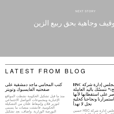
NEXT STORY
قيف وجاهية بحق ربيع الزين
LATEST FROM BLOG
رئيس مجلس إدارة شركة HSC
كتب المحامي ماجد دمشقية على
 نتمسّك باليد العاملة
صفحتيه الفايسبوك وتويتر
نصر على استقطابها لأنها
منذ ما قبل تشكيل الحكومة نشطت المواقع
ستمرارنا ونجاحنا كخلية
الإخبارية ومجموعات التواصل الاجتماعي
نحل لا تهدأ
لتوزير فلان وإسقاط علتان من التشكيلة
الحكومية، فأنشئت منصات ما يسمى
*رئيس مجلس إدارة شركة HSC حسين
البورصة الوزارية. واضاف، بعد تشكيل