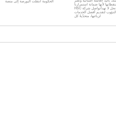
ك باليد العاملة اللبنانية ونصر
الحكومة انتقلت البورصة إلى منصة
طابها لأنها ضمانة استمرارنا
ونجاحنا كخلية نحل لا تهدأتواصل شركة HSC
الدؤوب لتقديم أفضل الخدمات
لزبائنها، متحدّيةً كل