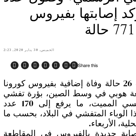
كد إصابتها بفيروس
الخميس, 30 يناير 2020, 2:23
Share this
رادار نيوز – سجلت 26 حالة وفاة إضافية بفيروس كورونا
ة هوبي في وسط الصين، بؤرة تفشي
هذا الفيروس التنفسي المميت، ما يرفع إلى 170 عدد
ا الوباء المتفشي في البلاد، بحسب ما
ية، الأربعاء.
 سجلت 840 إصابة جديدة بالفيروس في المقاطعة