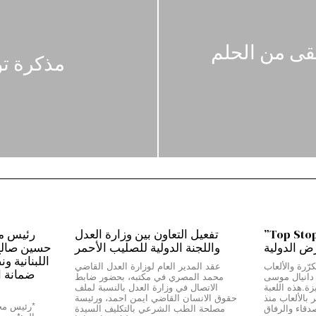
قى من الحلم
مذكرة تو
من بيروت إلى دبي…”Top Stop”
تفعيل التعاون بين وزارة العدل
رض الدولية
واللجنة الدولية للصليب الأحمر
حسين صالح:*
اللبنانية و
رّرة والألعاب
عقد المدير العام لوزارة العدل القاضي
ضمانة ا
ج دانيال موسى
محمد المصري في مكتبه، بحضور ضابط
Top Stop” المميزة.هذه اللعبة
الاتصال في وزارة العدل بالنسبة لملف
بالألعاب منذ
حقوق الانسان القاضي ايمن احمد، ورئيسة
دقاء والرفاق
مصلحة الطب الشرعي بالتكليف السيدة