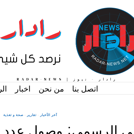
رادار - نيوز | RADAR-NEWS
اتصل بنا
من نحن
اخبار
الر
آخر الأخبار
·
تقارير
·
صحة و تغذية
يني الرسمي: وصول عدد