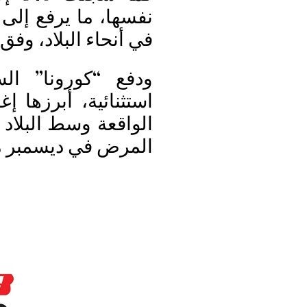
في أنحاء البلاد، وف
ودفع “كورونا” ال
استثنائية، أبرزها 
الواقعة وسط البلاد
المرض في ديسمبر م