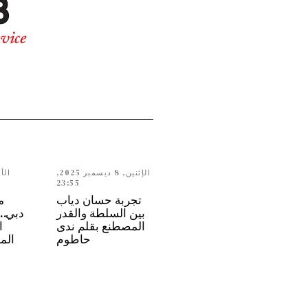
الإثنين, 8 ديسمبر 2025,
23:55
تجربة حسان دياب
م
بين السلطة والقدر
المصطنع بقلم ندى
ا
حاطوم
الم