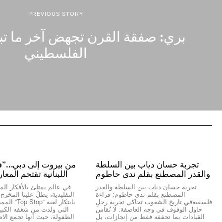
PREVIOUS STORY
بري: صفقة القرن تجهض آخر ما تب
الفلسطيني
تجربة حسان دياب بين السلطة
والقدر المصطنع بقلم ندى حاطوم
اللبنانية تقتحم المعا
تجربة حسان دياب بين السلطة والقدر
في عالم يمتلئ بالأفكار المك
المصطنع بقلم ندى حاطوم: قراءة
التقليدية، يطلّ علينا المخر
فلسفيةفي تاريخ الشعوب تحاكي تجربة رجلٍ
بابتكار لعبة “
حاول الوقوف في وجه العاصفة. لا تُقاس
التي ولدت من شغفه الكبير 
القيادات بما تحققه فقط من إنجازات، بل
الطفولة، حيث أنها تجمع الاص