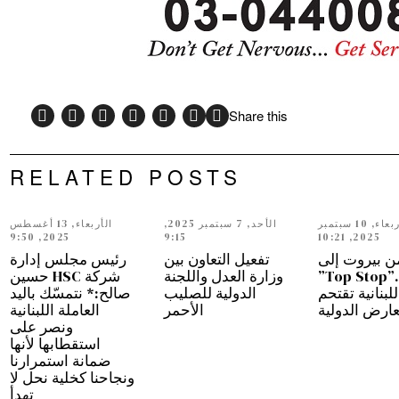
Share this
RELATED POSTS
الأربعاء, 10 سبتمبر
الأحد, 7 سبتمبر 2025,
الأربعاء, 13 أغسطس
2025, 9:50
9:15
2025, 10:21
ن بيروت إلى
تفعيل التعاون بين
رئيس مجلس إدارة
دبي…”Top Stop”
وزارة العدل واللجنة
شركة HSC حسين
للبنانية تقتحم
الدولية للصليب
صالح:* نتمسّك باليد
عارض الدولية
الأحمر
العاملة اللبنانية
ونصر على
استقطابها لأنها
ضمانة استمرارنا
ونجاحنا كخلية نحل لا
تهدأ