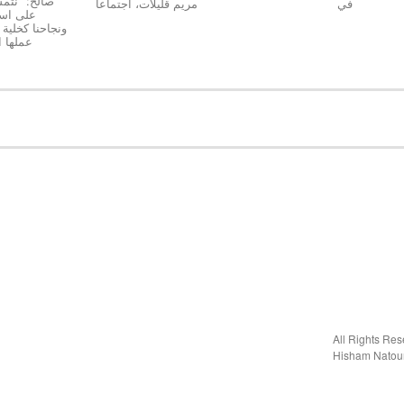
صالح:* نتمسّ
في
مريم قليلات، اجتماعا
على استق
عملها 
Hisham Natou