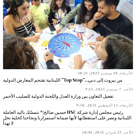
الأربعاء, 10 سبتمبر 2025, 10:21
من بيروت إلى دبي…”Top Stop” اللبنانية تقتحم المعارض الدولية
الأحد, 7 سبتمبر 2025, 9:15
تفعيل التعاون بين وزارة العدل واللجنة الدولية للصليب الأحمر
الأربعاء, 13 أغسطس 2025, 9:50
رئيس مجلس إدارة شركة HSC حسين صالح:* نتمسّك باليد العاملة
اللبنانية ونصر على استقطابها لأنها ضمانة استمرارنا ونجاحنا كخلية نحل
لا تهدأ
الأحد, 23 فبراير 2025, 20:01