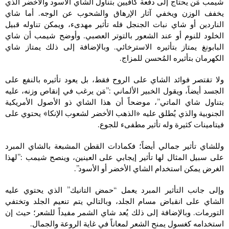
شيمب مَن يحتاج إلى دفعة كافيين بتناول الشاي الأسود والأخضر الذي
يخفف الوزن ويخفي آثار الإرهاق والشحوب عن الوجه. أما شاي
الناردين أو شاي نبات الجنجل فله تأثير مهدىء، ويمكن تناوله قبيل
الخلود للنوم أو عند الشعور بالتوتر العصبي. وأوضح شيمب أن شاي
البابونغ يمتاز بتأثيره الاسترخائي. وبالإضافة إلى ذلك يمتاز شاي
الكهرمان بتأثيره المُحسن للمزاج.
ولا تقتصر فوائد الشاي على الروح فقط، بل يعود تأثيره بالنفع على
الجسد أيضاً، ويقول الخبير الألماني :”مَن يرغب في إنقاص وزنه، عليه
بتناول شاي الماتي”، موضحاً أن هذا الشاي ذو الأصول الأمريكية
الجنوبية والذي يُطلق عليه «الذهب الأخضر لشعوب الإنكا» يحتوي على
فيتامينات كثيرة وله تأثير مطفىء للجوع.
وللشاي تأثير جمالي أيضاً؛ فكمادات القطن المشبعة بالشاي المبرد
على سبيل المثال لها تأثير إيجابي على العينين، وينصح شيمب :”لهذا
الغرض يمكن استخدام الشاي الأخضر أو الأسود”.
وإلى جانب التأثير المبرد يعمل “حمض التانيك” الذي يحتوي عليه
الشاي على انقباض مسام الجلد، وبالتالي يتم تنعيم الجلد وتختفي
التورمات. وبالإضافة إلى ذلك يُعد شاي الشمر مفيداً للشعر؛ حيث إن
استخدامه كغسول يمنح الشعر لمعاناً في غاية الروعة والجمال.