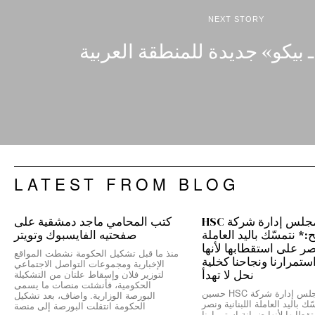
NEXT STORY
بيكو» جديدة للمنطقة العربية
LATEST FROM BLOG
رئيس مجلس إدارة شركة HSC
كتب المحامي ماجد دمشقية على
 نتمسّك باليد العاملة
صفحتيه الفايسبوك وتويتر
نصر على استقطابها لأنها
منذ ما قبل تشكيل الحكومة نشطت المواقع
ستمرارنا ونجاحنا كخلية
الإخبارية ومجموعات التواصل الاجتماعي
نحل لا تهدأ
لتوزير فلان وإسقاط علتان من التشكيلة
الحكومية، فأنشئت منصات ما يسمى
*رئيس مجلس إدارة شركة HSC حسين
البورصة الوزارية. واضاف، بعد تشكيل
ك باليد العاملة اللبنانية ونصر
الحكومة انتقلت البورصة إلى منصة
طابها لأنها ضمانة استمرارنا