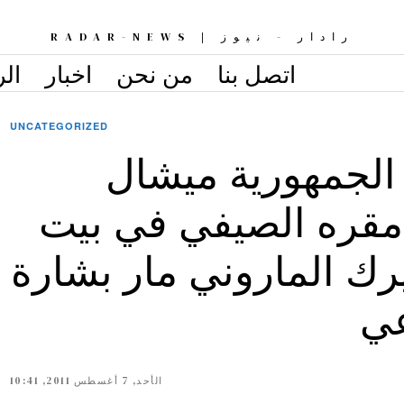
رادار - نيوز | RADAR-NEWS
اتصل بنا
من نحن
اخبار
الر
UNCATEGORIZED
الجمهورية ميشال
مقره الصيفي في بيت
رك الماروني مار بشارة
عي
الأحد, 7 أغسطس 2011, 10:41