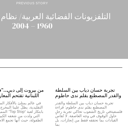
PREVIOUS STORY
التلفزيونات الفضائية العربية/ نظام
1960 – 2004
تجربة حسان دياب بين السلطة
والقدر المصطنع بقلم ندى حاطوم
اللبنانية تقتحم المعا
تجربة حسان دياب بين السلطة والقدر
في عالم يمتلئ بالأفكار المك
المصطنع بقلم ندى حاطوم: قراءة
التقليدية، يطلّ علينا المخر
فلسفيةفي تاريخ الشعوب تحاكي تجربة رجلٍ
بابتكار لعبة “
حاول الوقوف في وجه العاصفة. لا تُقاس
التي ولدت من شغفه الكبير 
القيادات بما تحققه فقط من إنجازات، بل
الطفولة، حيث أنها تجمع الاص
بما