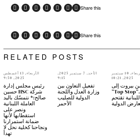
Share this
Share this
RELATED POSTS
الأربعاء, 10 سبتمبر
الأحد, 7 سبتمبر 2025,
الأربعاء, 13 أغسطس
2025, 9:50
9:15
2025, 10:21
ن بيروت إلى
تفعيل التعاون بين
رئيس مجلس إدارة
دبي…”Top Stop”
وزارة العدل واللجنة
شركة HSC حسين
للبنانية تقتحم
الدولية للصليب
صالح:* نتمسّك باليد
عارض الدولية
الأحمر
العاملة اللبنانية
ونصر على
استقطابها لأنها
ضمانة استمرارنا
ونجاحنا كخلية نحل لا
تهدأ