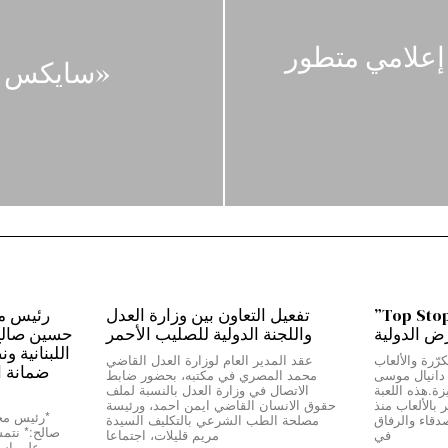
 إعلامي متطور
«سايكس ـ 
من بيروت إلى دبي…”Top Stop”
تفعيل التعاون بين وزارة العدل
رض الدولية
واللجنة الدولية للصليب الأحمر
حسين صالح:*
اللبنانية و
رّرة والألعاب
عقد المدير العام لوزارة العدل القاضي
ضمانة ا
ج دانيال موسى
محمد المصري في مكتبه، بحضور ضابط
Top Stop” المميزة.هذه اللعبة
الاتصال في وزارة العدل بالنسبة لملف
بالألعاب منذ
حقوق الانسان القاضي ايمن احمد، ورئيسة
دقاء والرفاق
مصلحة الطب الشرعي بالتكليف السيدة
صالح:* نتمسّ
في
مريم قليلات، اجتماعا
على استق