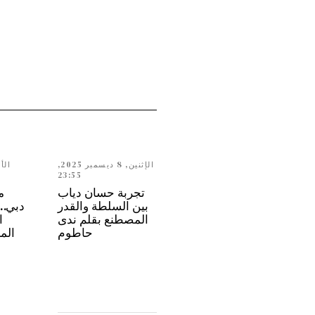
الإثنين, 8 ديسمبر 2025,
23:55
تجربة حسان دياب
م
بين السلطة والقدر
المصطنع بقلم ندى
ا
حاطوم
الم