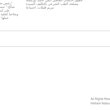
مصلحة الطب الشرعي بالتكليف السيدة
صالح:* نتمسّ
مريم قليلات، اجتماعا
على استق
عملها 
Hisham Natou