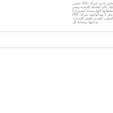
*رئيس مجلس إدارة شركة HSC حسين
ك باليد العاملة اللبنانية ونصر
طابها لأنها ضمانة استمرارنا
ونجاحنا كخلية نحل لا تهدأتواصل شركة HSC
الدؤوب لتقديم أفضل الخدمات
لزبائنها، متحدّيةً كل