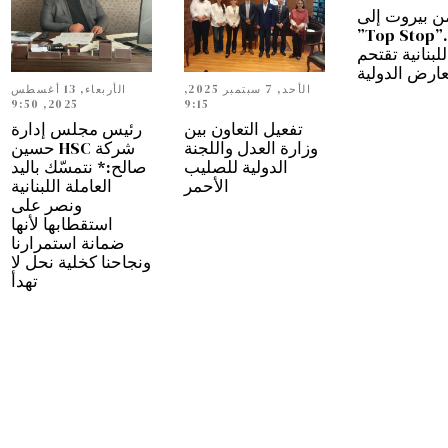
ن بيروت إلى
دبي…”Top Stop”
للبنانية تقتحم
عارض الدولية
الأحد, 7 سبتمبر 2025,
الأربعاء, 13 أغسطس
2025, 9:50
9:15
تفعيل التعاون بين
رئيس مجلس إدارة
وزارة العدل واللجنة
شركة HSC حسين
الدولية للصليب
صالح:* نتمسّك باليد
الأحمر
العاملة اللبنانية
ونصر على
استقطابها لأنها
ضمانة استمرارنا
ونجاحنا كخلية نحل لا
تهدأ