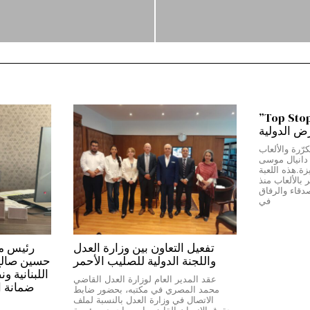
من بيروت إلى دبي…”Top Stop”
رض الدولية
رّرة والألعاب
ج دانيال موسى
Top Stop” المميزة.هذه اللعبة
بالألعاب منذ
دقاء والرفاق
في
تفعيل التعاون بين وزارة العدل
واللجنة الدولية للصليب الأحمر
حسين صالح:*
اللبنانية و
عقد المدير العام لوزارة العدل القاضي
ضمانة ا
محمد المصري في مكتبه، بحضور ضابط
الاتصال في وزارة العدل بالنسبة لملف
حقوق الانسان القاضي ايمن احمد، ورئيسة