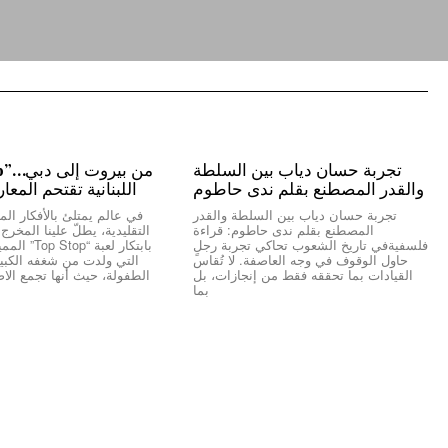
تجربة حسان دياب بين السلطة
والقدر المصطنع بقلم ندى حاطوم
اللبنانية تقتحم المعا
تجربة حسان دياب بين السلطة والقدر
في عالم يمتلئ بالأفكار المك
المصطنع بقلم ندى حاطوم: قراءة
التقليدية، يطلّ علينا المخر
فلسفيةفي تاريخ الشعوب تحاكي تجربة رجلٍ
بابتكار لعبة “
حاول الوقوف في وجه العاصفة. لا تُقاس
التي ولدت من شغفه الكبير 
القيادات بما تحققه فقط من إنجازات، بل
الطفولة، حيث أنها تجمع الاص
بما