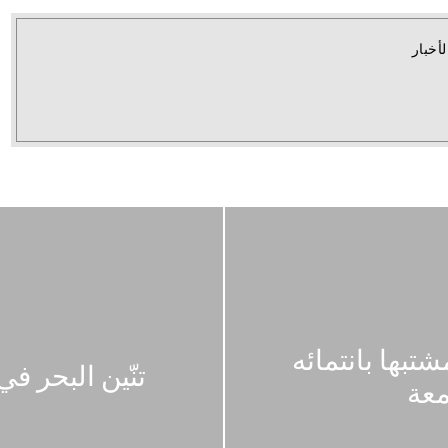
لأخبار
تبها بانتمائه
تنّين البحر 
معة