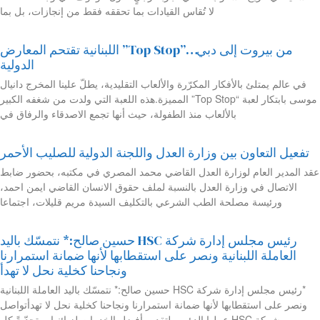
لا تُقاس القيادات بما تحققه فقط من إنجازات، بل بما
من بيروت إلى دبي…”Top Stop” اللبنانية تقتحم المعارض
الدولية
في عالم يمتلئ بالأفكار المكرّرة والألعاب التقليدية، يطلّ علينا المخرج دانيال
موسى بابتكار لعبة “Top Stop” المميزة.هذه اللعبة التي ولدت من شغفه الكبير
بالألعاب منذ الطفولة، حيث أنها تجمع الاصدقاء والرفاق في
تفعيل التعاون بين وزارة العدل واللجنة الدولية للصليب الأحمر
عقد المدير العام لوزارة العدل القاضي محمد المصري في مكتبه، بحضور ضابط
الاتصال في وزارة العدل بالنسبة لملف حقوق الانسان القاضي ايمن احمد،
ورئيسة مصلحة الطب الشرعي بالتكليف السيدة مريم قليلات، اجتماعا
رئيس مجلس إدارة شركة HSC حسين صالح:* نتمسّك باليد
العاملة اللبنانية ونصر على استقطابها لأنها ضمانة استمرارنا
ونجاحنا كخلية نحل لا تهدأ
*رئيس مجلس إدارة شركة HSC حسين صالح:* نتمسّك باليد العاملة اللبنانية
ونصر على استقطابها لأنها ضمانة استمرارنا ونجاحنا كخلية نحل لا تهدأتواصل
شركة HSC عملها الدؤوب لتقديم أفضل الخدمات لزبائنها، متحدّيةً كل