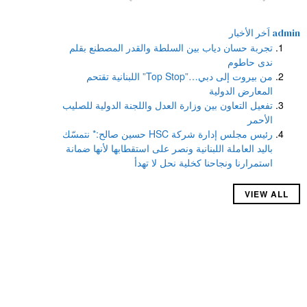
admin
اَخر الأخبار
تجربة حسان دياب بين السلطة والقدر المصطنع بقلم
ندى حاطوم
من بيروت إلى دبي…”Top Stop” اللبنانية تقتحم
المعارض الدولية
تفعيل التعاون بين وزارة العدل واللجنة الدولية للصليب
الأحمر
رئيس مجلس إدارة شركة HSC حسين صالح:* نتمسّك
باليد العاملة اللبنانية ونصر على استقطابها لأنها ضمانة
استمرارنا ونجاحنا كخلية نحل لا تهدأ
VIEW ALL