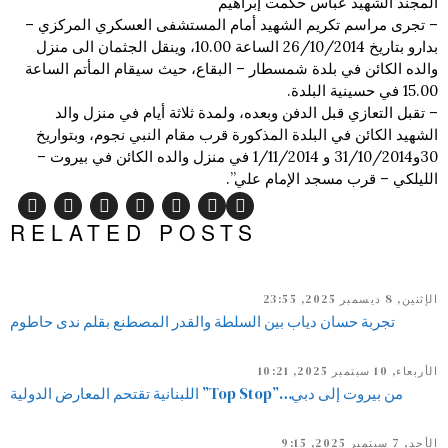
المجند الشهيد عباس حكمت إبراهيم
– تجرى مراسم تكريم الشهيد أمام المستشفى العسكري المركزي –
بدارو بتاريخ 26/10/2014 الساعة 10.00، وينقل الجثمان الى منزل
والده الكائن في بلدة شمسطار – البقاع، حيث سيقام المأتم الساعة
15.00 في حسينية البلدة.
– تقبل التعازي قبل الدفن وبعده، ولمدة ثلاثة أيام في منزل والد
الشهيد الكائن في البلدة المذكورة قرب مقام النبي نجوم، وبتواريخ
30و31/10/2014 و 1/11/2014 في منزل والده الكائن في بيروت –
الليلكي – قرب مسجد الإمام علي”.
RELATED POSTS
الإثنين, 8 ديسمبر 2025, 23:55
تجربة حسان دياب بين السلطة والقدر المصطنع بقلم ندى حاطوم
الأربعاء, 10 سبتمبر 2025, 10:21
من بيروت إلى دبي…”Top Stop” اللبنانية تقتحم المعارض الدولية
الأحد, 7 سبتمبر 2025, 9:15