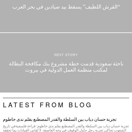
“القرش اللطيف” يسقط بيد صيادين في بحر العرب
NEXT STORY
باحثة سعودية قدمت خطة مشروع بنك مكافحة البطالة
لمكتب منظمة العمل الدولية في بيروت
LATEST FROM BLOG
تجربة حسان دياب بين السلطة والقدر المصطنع بقلم ندى حاطوم
تجربة حسان دياب بين السلطة والقدر المصطنع بقلم ندى حاطوم: قراءة فلسفيةفي تاريخ
الشعوب تحاكي تجربة رجلٍ حاول الوقوف في وجه العاصفة. لا تُقاس القيادات بما تحققه