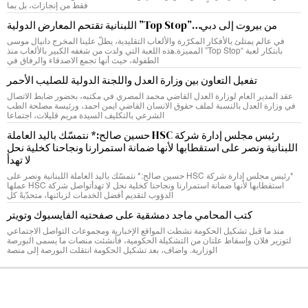
فقط من إنجازات، بل بما
من بيروت إلى دبي…”Top Stop” اللبنانية تقتحم المعارض الدولية
في عالم يمتلئ بالأفكار المكرّرة والألعاب التقليدية، يطلّ علينا المخرج دانيال موسى
بابتكار لعبة “Top Stop” المميزة.هذه اللعبة التي ولدت من شغفه الكبير بالألعاب منذ
الطفولة، حيث أنها تجمع الاصدقاء والرفاق في
تفعيل التعاون بين وزارة العدل واللجنة الدولية للصليب الأحمر
عقد المدير العام لوزارة العدل القاضي محمد المصري في مكتبه، بحضور ضابط الاتصال
في وزارة العدل بالنسبة لملف حقوق الانسان القاضي ايمن احمد، ورئيسة مصلحة الطب
الشرعي بالتكليف السيدة مريم قليلات، اجتماعا
رئيس مجلس إدارة شركة HSC حسين صالح:* نتمسّك باليد العاملة
اللبنانية ونصر على استقطابها لأنها ضمانة استمرارنا ونجاحنا كخلية نحل
لا تهدأ
*رئيس مجلس إدارة شركة HSC حسين صالح:* نتمسّك باليد العاملة اللبنانية ونصر على
استقطابها لأنها ضمانة استمرارنا ونجاحنا كخلية نحل لا تهدأتواصل شركة HSC عملها
الدؤوب لتقديم أفضل الخدمات لزبائنها، متحدّيةً كل
كتب المحامي ماجد دمشقية على صفحتيه الفايسبوك وتويتر
منذ ما قبل تشكيل الحكومة نشطت المواقع الإخبارية ومجموعات التواصل الاجتماعي
لتوزير فلان وإسقاط علتان من التشكيلة الحكومية، فأنشئت منصات ما يسمى البورصة
الوزارية. واضاف، بعد تشكيل الحكومة انتقلت البورصة إلى منصة