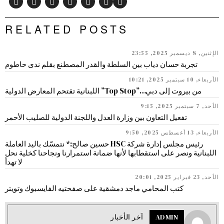
RELATED POSTS
الإثنين, 8 ديسمبر 2025, 23:55
تجربة حسان دياب بين السلطة والقدر المصطنع بقلم ندى حاطوم
الأربعاء, 10 سبتمبر 2025, 10:21
من بيروت إلى دبي…”Top Stop” اللبنانية تقتحم المعارض الدولية
الأحد, 7 سبتمبر 2025, 9:15
تفعيل التعاون بين وزارة العدل واللجنة الدولية للصليب الأحمر
الأربعاء, 13 أغسطس 2025, 9:50
رئيس مجلس إدارة شركة HSC حسين صالح:* نتمسّك باليد العاملة
اللبنانية ونصر على استقطابها لأنها ضمانة استمرارنا ونجاحنا كخلية نحل
لا تهدأ
الأحد, 23 فبراير 2025, 20:01
كتب المحامي ماجد دمشقية على صفحتيه الفايسبوك وتويتر
ADMIN
اَخر الأخبار