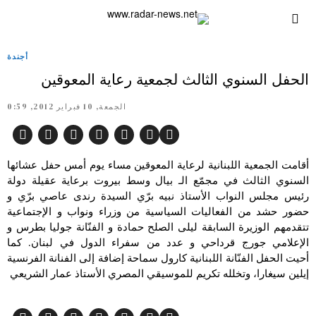
أجندة
الحفل السنوي الثالث لجمعية رعاية المعوقين
الجمعة, 10 فبراير 2012, 0:59
أقامت الجمعية اللبنانية لرعاية المعوقين مساء يوم أمس حفل عشائها
السنوي الثالث في مجمّع الـ بيال وسط بيروت برعاية عقيلة دولة
رئيس مجلس النواب الأستاذ نبيه برّي السيدة رندى عاصي برّي و
حضور حشد من الفعاليات السياسية من وزراء ونواب و الإجتماعية
تتقدمهم الوزيرة السابقة ليلى الصلح حمادة و الفنّانة جوليا بطرس و
الإعلامي جورج قرداحي و عدد من سفراء الدول في لبنان. كما
أحيت الحفل الفنّانة اللبنانية كارول سماحة إضافة إلى الفنانة الفرنسية
إيلين سيغارا، وتخلله تكريم للموسيقي المصري الأستاذ عمار الشريعي