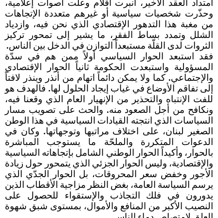
امتداد العقد الأخير، انبرت أقلام وعلّت أصوات إعلامية،
وحذّرت شخصيات سياسية أو غيرهم متعددة الإتجاهات
من مغبة هذا التدهور الإقتصادي الذي نحن فيه، وازدياد
الشلل وتمدد بساط الفقر، ما يشير إلى تمحور تركيز
الثروات لدى القلّة مستبعداً التوازن في الدخل بين الناس.
فقد استبعد الحوار السياسي أولاً ممن هم في سدّة
المسؤولية واستبعدت الحكومة ثانياً الحوار الإقتصادي
والإجتماعي. كما ولا يمكن دائماً اتهام من أنذر وينذر لافتاً
إلى تفاقم الأوضاع في غياب إيجاد الحلول لها. فالهدف هو
للفت الإنتباه والتحذير من الإنهيار العام الذي وقعنا فيه،
ونكافح من أجل الصعود منه. والحث على تصويب مسار
السياسات الذي انتجته القيادات السياسية في هذا الوطن
الصغير لبنان، على اختلاف مراتبها وتوجهاتها. وكان في
الدعوات المتكررة والملحّة ما يستوجب المباشرة
بالحوار، وأكيداً الحوار الوطني الشامل بإتجاهاته السياسية
والإقتصادية، وليس الحوار الجزئي الذي يتمحور حول زيادة
الأجور وخفض سعر المحروقات، بل الحوار الجدّي الذي
يرسم السياسة العامة، بغض النظر مزاجية الأقطاب الذين
يدورون في فلك التجاذب والإستقواء للحصول على
النصيب الأكبر من المنافع والأموال، بمستوى شبق شهوة
العلق لإمتصاص دماء الناس.