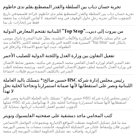
تجربة حسان دياب بين السلطة والقدر المصطنع بقلم ندى حاطوم
تجربة حسان دياب بين السلطة والقدر المصطنع بقلم ندى حاطوم: قراءة فلسفيةفي تاريخ
الشعوب تحاكي تجربة رجلٍ حاول الوقوف في وجه العاصفة. لا تُقاس القيادات بما تحققه
فقط من إنجازات، بل بما
من بيروت إلى دبي…”Top Stop” اللبنانية تقتحم المعارض الدولية
في عالم يمتلئ بالأفكار المكرّرة والألعاب التقليدية، يطلّ علينا المخرج دانيال موسى
بابتكار لعبة “Top Stop” المميزة.هذه اللعبة التي ولدت من شغفه الكبير بالألعاب منذ
الطفولة، حيث أنها تجمع الاصدقاء والرفاق في
تفعيل التعاون بين وزارة العدل واللجنة الدولية للصليب الأحمر
عقد المدير العام لوزارة العدل القاضي محمد المصري في مكتبه، بحضور ضابط الاتصال
في وزارة العدل بالنسبة لملف حقوق الانسان القاضي ايمن احمد، ورئيسة مصلحة الطب
الشرعي بالتكليف السيدة مريم قليلات، اجتماعا
رئيس مجلس إدارة شركة HSC حسين صالح:* نتمسّك باليد العاملة
اللبنانية ونصر على استقطابها لأنها ضمانة استمرارنا ونجاحنا كخلية نحل
لا تهدأ
*رئيس مجلس إدارة شركة HSC حسين صالح:* نتمسّك باليد العاملة اللبنانية ونصر على
استقطابها لأنها ضمانة استمرارنا ونجاحنا كخلية نحل لا تهدأتواصل شركة HSC عملها
الدؤوب لتقديم أفضل الخدمات لزبائنها، متحدّيةً كل
كتب المحامي ماجد دمشقية على صفحتيه الفايسبوك وتويتر
منذ ما قبل تشكيل الحكومة نشطت المواقع الإخبارية ومجموعات التواصل الاجتماعي
لتوزير فلان وإسقاط علتان من التشكيلة الحكومية، فأنشئت منصات ما يسمى البورصة
الوزارية. واضاف، بعد تشكيل الحكومة انتقلت البورصة إلى منصة