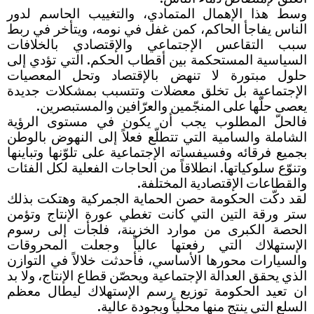
وسط هذا الإهمال المتمادي، والتغييب الحاسم لدور
الناس يفاجأ الحاكم، كمن غفل في نومه، ويتأخر في ربط
سبب التقاعس الإجتماعي والإقتصادي بالخلافات
السياسية المستحكمة بين أقطاب الحكم. التي تؤدي إلى
حلول مبتورة لا تنهض بالإقتصاد وتحل المعصيات
الإجتماعية بل تخلق معضلات وتتسبب بمشكلات جديدة
يعصى حلّها على المنجّمين والعرّافين والمستبصرين.
فالحلّ المطلوب يجب أن يكون في مستوى الرؤية
الشاملة والسامية التي تتطلّع فعلاً إلى النهوض بالوطن
بجميع فرقائه وفسيفساته الإجتماعية على تلوّنها وتباينها
وتنوّع سلوكياتها. انطلاقاً من الحاجات الفعلية لكل الفئات
والقطاعات الإقتصادية المختلفة.
لقد دكّت الحكومة حصن الحماية الجمركية وهتكت بذلك
ستر ورقة التين التي كانت تغطي عورة الإنتاج وتؤمن
الحصة الكبرى من موارد الخزينة، فلجأت إلى رسوم
الإستهلاك التي رفعتها عالياً وجعلت المحروقات
والسيارات محورها الأساسي، فأحدثت خلالاً في التوازن
الذي يحقق العدالة الإجتماعية ويحصّن قطاع الإنتاج، ولا بد
ان تعيد الحكومة توزيع رسم الإستهلاك ليطال معظم
السلع التي ينتج منها محلياً وبجودة عالية.