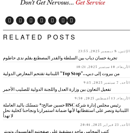
RELATED POSTS
الإثنين, 8 ديسمبر 2025, 23:55
تجربة حسان دياب بين السلطة والقدر المصطنع بقلم ندى حاطوم
الأربعاء, 10 سبتمبر 2025, 10:21
من بيروت إلى دبي…”Top Stop” اللبنانية تقتحم المعارض الدولية
الأحد, 7 سبتمبر 2025, 9:15
تفعيل التعاون بين وزارة العدل واللجنة الدولية للصليب الأحمر
الأربعاء, 13 أغسطس 2025, 9:50
رئيس مجلس إدارة شركة HSC حسين صالح:* نتمسّك باليد العاملة
اللبنانية ونصر على استقطابها لأنها ضمانة استمرارنا ونجاحنا كخلية نحل
لا تهدأ
الأحد, 23 فبراير 2025, 20:01
كتب المحامي ماجد دمشقية على صفحتيه الفايسبوك وتويتر