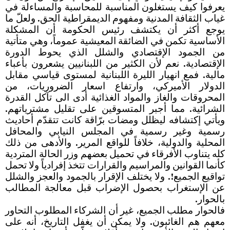
يعرفوا كيف يستغلون المناسبة للمحاسبة والمساءلة في
غياب الثقافة المدنية ومفهوم الديمقراطية الحق. ولعلّ ما
يوجع أكثر أن يكتشف رئيس الحكومة أن المشكلة
الأساسية تكمن في الضائقة المعيشية عموماً، وهي متأتية
من الجمود الإقتصادي والشلل الذي يحوط الدورة
الإقتصادية. نعم لأن الكثير من اللبنانيين يشعرون بأعباء
مالية. فمع انهيار الليرة اللبنانية لمستوى قياسي مقابل
الدولار الأميركي، وارتفاع اسعار الضروريات، من
المحروقات والغاز والمواد الغذائية أدى الى تآكل القدرة
الشرائية. مما أجبر المتسوقين على تقليل مشترياتهم.
ويأتي إكتشافه ليظلل ومضات برّاقة كانت تتقدّم أحاديث
رسمية وغير رسمية في المجلس النيابي والمحافل
المحلية والدولية، خلافاً للواقع المرير. والأدهى من ذلك
كله يتناوب الأفرقاء في تحميل بعضهم وزر الحالة المتردية
كأنما القوانين والمراسيم والقرارات تتخذ إفرادياً ولا تحمل
تواقيع الجميع!. ولا يختلف الإقرار بالجمود والعجز والشلل
عن الإستغراب بحصول الإضراب قبل معالجة المطالب
بالحوار.
فالحوار مطلب الجميع، غير أن الشركاء المطلوب التحاور
معهم هم الغائبون. ولا يمكن أن يغفل التاريخ، أنه على