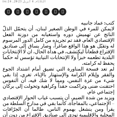
الثلاثاء, 4 أبريل 2023, 16:24
كتب: عماد جانبيه
لايمكن للمرء في الوطن الصغير لبنان، أن يتحمّل الذلّ
الناتج عن تهميش دوره واستغيابه من دوزنة الفعل
الإقتصادي العام. فقد تم تجريده من كامل الدور المرسوم
له وتقبّل هو هذا الواقع صاغراً، وصار يساق إلى صناديق
الإقتراع قطعاناً ليكتشف، في هدأة الحال، ان لا الإنتخابات
البلدية تطعمه خبزاً ولا الإنتخابات النيابية تؤسس له حكماً
يحفظ له كرامته.
لم تعد فسحة المناورة التي تضيق أمام اشتداد الجوع
والفقر وإيلام الكرامة والإستهتار بالإباء، تغري. إذا بقي
شيء من عزة النفس، ومما لا شك فيه، ان النفوس
احتقنت ضنى وتراكمت حقداً وكراهية وتحولت إلى بركان
إجتماعي عام.
ويزيد من شدة الضيم، أن يتسبب غياب الحوار الإقتصادي
– الإجتماعي، بالمفاجأة، كأنما بقي في مدارج السلطة من
يقرأ ومن ينشغل بهموم الناس، طالما أن الجرّافات
المحلية والإقليمية تودي إلى صناديق الإقتراع من دون أن