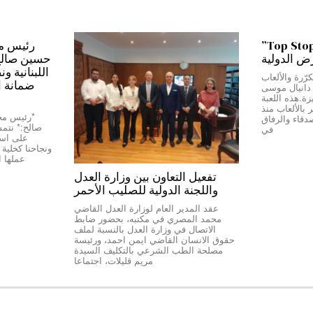
من بيروت إلى دبي…”Top Stop”
رض الدولية
حسين صالح:*
اللبنانية و
رّرة والألعاب
ضمانة ا
ج دانيال موسى
Top Stop” المميزة.هذه اللعبة
بالألعاب منذ
دقاء والرفاق
صالح:* نتمسّ
في
على استق
عملها 
تفعيل التعاون بين وزارة العدل
واللجنة الدولية للصليب الأحمر
عقد المدير العام لوزارة العدل القاضي
محمد المصري في مكتبه، بحضور ضابط
الاتصال في وزارة العدل بالنسبة لملف
حقوق الانسان القاضي ايمن احمد، ورئيسة
مصلحة الطب الشرعي بالتكليف السيدة
مريم قليلات، اجتماعا