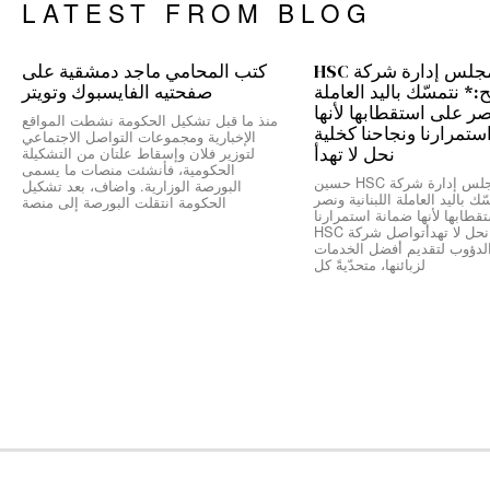
LATEST FROM BLOG
رئيس مجلس إدارة شركة HSC
كتب المحامي ماجد دمشقية على
 نتمسّك باليد العاملة
صفحتيه الفايسبوك وتويتر
نصر على استقطابها لأنها
منذ ما قبل تشكيل الحكومة نشطت المواقع
ستمرارنا ونجاحنا كخلية
الإخبارية ومجموعات التواصل الاجتماعي
نحل لا تهدأ
لتوزير فلان وإسقاط علتان من التشكيلة
الحكومية، فأنشئت منصات ما يسمى
*رئيس مجلس إدارة شركة HSC حسين
البورصة الوزارية. واضاف، بعد تشكيل
ك باليد العاملة اللبنانية ونصر
الحكومة انتقلت البورصة إلى منصة
طابها لأنها ضمانة استمرارنا
ونجاحنا كخلية نحل لا تهدأتواصل شركة HSC
الدؤوب لتقديم أفضل الخدمات
لزبائنها، متحدّيةً كل