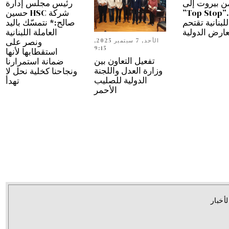
ن بيروت إلى
رئيس مجلس إدارة
دبي…”Top Stop”
شركة HSC حسين
للبنانية تقتحم
صالح:* نتمسّك باليد
عارض الدولية
العاملة اللبنانية
ونصر على
الأحد, 7 سبتمبر 2025,
9:15
استقطابها لأنها
تفعيل التعاون بين
ضمانة استمرارنا
وزارة العدل واللجنة
ونجاحنا كخلية نحل لا
الدولية للصليب
تهدأ
الأحمر
لأخبار