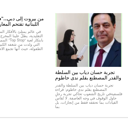
اللبنانية تقتحم المعا
في عالم يمتلئ بالأفكار المك
التقليدية، يطلّ علينا المخر
بابتكار لعبة “
التي ولدت من شغفه الكبير 
الطفولة، حيث أنها تجمع الاص
تجربة حسان دياب بين السلطة
والقدر المصطنع بقلم ندى حاطوم
تجربة حسان دياب بين السلطة والقدر
المصطنع بقلم ندى حاطوم: قراءة
فلسفيةفي تاريخ الشعوب تحاكي تجربة رجلٍ
حاول الوقوف في وجه العاصفة. لا تُقاس
القيادات بما تحققه فقط من إنجازات، بل
بما