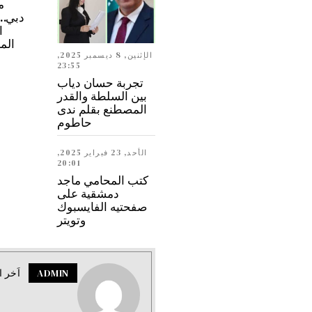
م
ا
الم
الإثنين, 8 ديسمبر 2025,
23:55
تجربة حسان دياب
بين السلطة والقدر
المصطنع بقلم ندى
حاطوم
الأحد, 23 فبراير 2025,
20:01
كتب المحامي ماجد
دمشقية على
صفحتيه الفايسبوك
وتويتر
ADMIN
اَخر ا