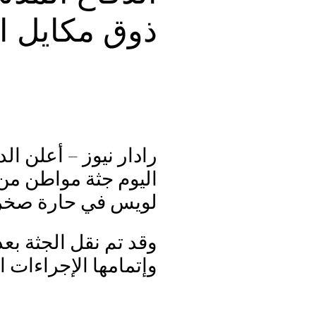
ذوق مكايل 
رادار نيوز – أعلن ال
اليوم جثة مواطن م
لويس في حارة صخر
وقد تم نقل الجثة بع
وإتمامها الإجراءات ال