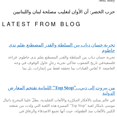
Next Story
حزب الخضر: آن الأوان لتغليب مصلحة لبنان واللبنانيين
LATEST FROM BLOG
تجربة حسان دياب بين السلطة والقدر المصطنع بقلم ندى
حاطوم
تجربة حسان دياب بين السلطة والقدر المصطنع بقلم ندى حاطوم: قراءة
فلسفيةفي تاريخ الشعوب تحاكي تجربة رجلٍ حاول الوقوف في وجه
العاصفة. لا تُقاس القيادات بما تحققه فقط من إنجازات، بل بما
من بيروت إلى دبي…”Top Stop” اللبنانية تقتحم المعارض
الدولية
في عالم يمتلئ بالأفكار المكرّرة والألعاب التقليدية، يطلّ علينا المخرج دانيال
موسى بابتكار لعبة “Top Stop” المميزة.هذه اللعبة التي ولدت من شغفه
الكبير بالألعاب منذ الطفولة، حيث أنها تجمع الاصدقاء والرفاق في