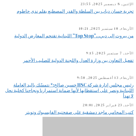
الإثنين, 8 ديسمبر 2025, 23:55
تجربة حسان دياب بين السلطة والقدر المصطنع بقلم ندى حاطوم
الأربعاء, 10 سبتمبر 2025, 10:21
من بيروت إلى دبي…”Top Stop” اللبنانية تقتحم المعارض الدولية
الأحد, 7 سبتمبر 2025, 9:15
تفعيل التعاون بين وزارة العدل واللجنة الدولية للصليب الأحمر
الأربعاء, 13 أغسطس 2025, 9:50
رئيس مجلس إدارة شركة HSC حسين صالح:* نتمسّك باليد العاملة
اللبنانية ونصر على استقطابها لأنها ضمانة استمرارنا ونجاحنا كخلية نحل
لا تهدأ
الأحد, 23 فبراير 2025, 20:01
كتب المحامي ماجد دمشقية على صفحتيه الفايسبوك وتويتر