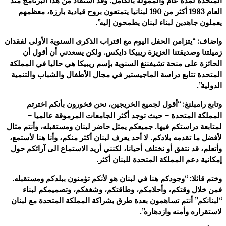
المتحدة لمدة عام والممولة بالكامل. وقد استفاد من هذا البرنامج منذ
العام 1983 أكثر من 190 لبنانيا يتمتعون بروح قيادية بارزة، معظمهم
يعملون جاهدين لبناء لبنان يطمحون إليه”.
واضاف: “يتزامن الحفل اليوم مع اقتراب الذكرى السنوية الأولى لفقدان
زميلتنا وصديقتنا العزيزة ريبيكا دايكس. ولكن يسعدني أن أقول أن
الحائزة على منحة تشيفننغ السنوية بإسم ريبيكا هي حاليا في المملكة
المتحدة تتابع دراسة الماجيستير في مجال الأطفال والشباب والتنمية
الدولية”.
وتابع رامبلنغ: “أقول لجميع الخريجين، نحن فخورون بأنكم اخترتم
المملكة المتحدة – حيث توجد أكثر الجامعات المرموقة عالميا –
لمتابعة دراستكم فيها. جميعكم يمثل حاضر لبنان ومستقبله، وأنتم مثال
لأفضل ما تقدمه بلادكم. لا أحد يعرف لبنان أكثر منكم، وأنا هنا لأستمع،
وأتعلم، قد نتفق أو نختلف أحيانا، لكنني أريد الاستماع الى آرائكم حول
إمكانية دعم المملكة المتحدة للبنان أكثر.
وختم قائلا: “وجودكم هنا في لبنان هو لأنكم تؤمنون ببلدكم ومستقبله.
فمن خلال وقتكم، وأحلامكم، وطاقتكم، وشغفكم، وتصميمكم لبناء
“لبنانكم” أنتم تساهمون بعدة طرق بشراكة المملكة المتحدة مع لبنان
لاستقراره وأمنه وازدهاره”.