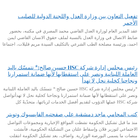
تفعيل التعاون بين وزارة العدل واللجنة الدولية للصليب
الأحمر
عقد المدير العام لوزارة العدل القاضي محمد المصري في مكتبه، بحضور
ضابط الاتصال في وزارة العدل بالنسبة لملف حقوق الانسان القاضي ايمن
احمد، ورئيسة مصلحة الطب الشرعي بالتكليف السيدة مريم قليلات، اجتماعا
رئيس مجلس إدارة شركة HSC حسين صالح:* نتمسّك باليد
العاملة اللبنانية ونصر على استقطابها لأنها ضمانة استمرارنا
ونجاحنا كخلية نحل لا تهدأ
*رئيس مجلس إدارة شركة HSC حسين صالح:* نتمسّك باليد العاملة اللبنانية
ونصر على استقطابها لأنها ضمانة استمرارنا ونجاحنا كخلية نحل لا تهدأتواصل
شركة HSC عملها الدؤوب لتقديم أفضل الخدمات لزبائنها، متحدّيةً كل
كتب المحامي ماجد دمشقية على صفحتيه الفايسبوك وتويتر
منذ ما قبل تشكيل الحكومة نشطت المواقع الإخبارية ومجموعات التواصل
الاجتماعي لتوزير فلان وإسقاط علتان من التشكيلة الحكومية، فأنشئت
منصات ما يسمى البورصة الوزارية. واضاف، بعد تشكيل الحكومة انتقلت