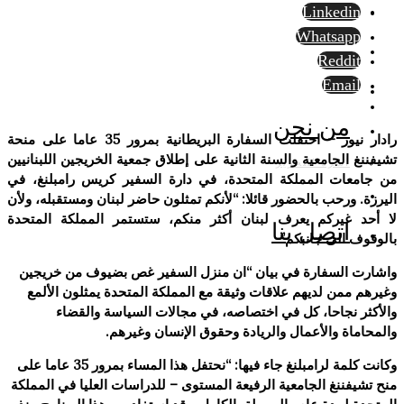
Linkedin
Whatsapp
Reddit
Email
من نحن
رادار نيوز – احتفلت السفارة البريطانية بمرور 35 عاما على منحة
تشيفننغ الجامعية والسنة الثانية على إطلاق جمعية الخريجين اللبنانيين
أسرة التحرير
من جامعات المملكة المتحدة، في دارة السفير كريس رامبلنغ، في
اليرزة. ورحب بالحضور قائلا: “لأنكم تمثلون حاضر لبنان ومستقبله، ولأن
لا أحد غيركم يعرف لبنان أكثر منكم، ستستمر المملكة المتحدة
اتصل بنا
بالوقوف الى جانبكم”
واشارت السفارة في بيان “ان منزل السفير غص بضيوف من خريجين
وغيرهم ممن لديهم علاقات وثيقة مع المملكة المتحدة يمثلون الألمع
والأكثر نجاحا، كل في اختصاصه، في مجالات السياسة والقضاء
والمحاماة والأعمال والريادة وحقوق الإنسان وغيرهم.
وكانت كلمة لرامبلنغ جاء فيها: “نحتفل هذا المساء بمرور 35 عاما على
منح تشيفننغ الجامعية الرفيعة المستوى – للدراسات العليا في المملكة