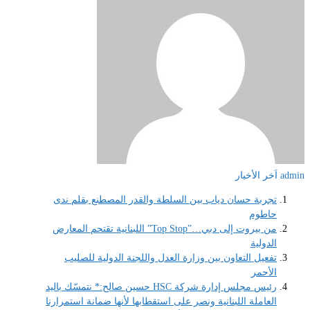
admin
اَخر الأخبار
تجربة حسان دياب بين السلطة والقدر المصطنع بقلم ندى
حاطوم
من بيروت إلى دبي…”Top Stop” اللبنانية تقتحم المعارض
الدولية
تفعيل التعاون بين وزارة العدل واللجنة الدولية للصليب
الأحمر
رئيس مجلس إدارة شركة HSC حسين صالح:* نتمسّك باليد
العاملة اللبنانية ونصر على استقطابها لأنها ضمانة استمرارنا