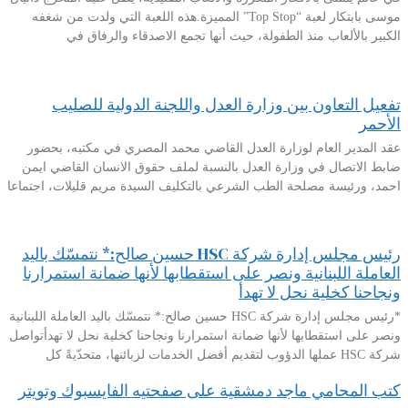
موسى بابتكار لعبة “Top Stop” المميزة.هذه اللعبة التي ولدت من شغفه
الكبير بالألعاب منذ الطفولة، حيث أنها تجمع الاصدقاء والرفاق في
تفعيل التعاون بين وزارة العدل واللجنة الدولية للصليب
الأحمر
عقد المدير العام لوزارة العدل القاضي محمد المصري في مكتبه، بحضور
ضابط الاتصال في وزارة العدل بالنسبة لملف حقوق الانسان القاضي ايمن
احمد، ورئيسة مصلحة الطب الشرعي بالتكليف السيدة مريم قليلات، اجتماعا
رئيس مجلس إدارة شركة HSC حسين صالح:* نتمسّك باليد
العاملة اللبنانية ونصر على استقطابها لأنها ضمانة استمرارنا
ونجاحنا كخلية نحل لا تهدأ
*رئيس مجلس إدارة شركة HSC حسين صالح:* نتمسّك باليد العاملة اللبنانية
ونصر على استقطابها لأنها ضمانة استمرارنا ونجاحنا كخلية نحل لا تهدأتواصل
شركة HSC عملها الدؤوب لتقديم أفضل الخدمات لزبائنها، متحدّيةً كل
كتب المحامي ماجد دمشقية على صفحتيه الفايسبوك وتويتر