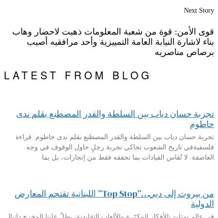
Next Story
قوى الأمن: قوة من شعبة المعلومات ذهبت لاحضار وهاب
بناء لاشارة النيابة العامة التمييزية وأحد مرافقيه أصيب
برصاص مناصريه
LATEST FROM BLOG
تجربة حسان دياب بين السلطة والقدر المصطنع بقلم ندى
حاطوم
تجربة حسان دياب بين السلطة والقدر المصطنع بقلم ندى حاطوم: قراءة
فلسفيةفي تاريخ الشعوب تحاكي تجربة رجلٍ حاول الوقوف في وجه
العاصفة. لا تُقاس القيادات بما تحققه فقط من إنجازات، بل بما
من بيروت إلى دبي…”Top Stop” اللبنانية تقتحم المعارض
الدولية
في عالم يمتلئ بالأفكار المكرّرة والألعاب التقليدية، يطلّ علينا المخرج دانيال