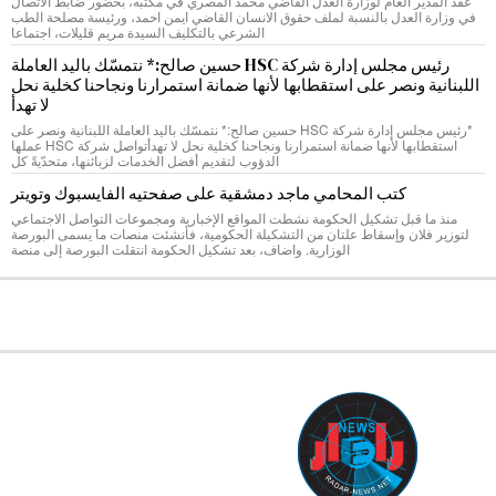
عقد المدير العام لوزارة العدل القاضي محمد المصري في مكتبه، بحضور ضابط الاتصال
في وزارة العدل بالنسبة لملف حقوق الانسان القاضي ايمن احمد، ورئيسة مصلحة الطب
الشرعي بالتكليف السيدة مريم قليلات، اجتماعا
رئيس مجلس إدارة شركة HSC حسين صالح:* نتمسّك باليد العاملة
اللبنانية ونصر على استقطابها لأنها ضمانة استمرارنا ونجاحنا كخلية نحل
لا تهدأ
*رئيس مجلس إدارة شركة HSC حسين صالح:* نتمسّك باليد العاملة اللبنانية ونصر على
استقطابها لأنها ضمانة استمرارنا ونجاحنا كخلية نحل لا تهدأتواصل شركة HSC عملها
الدؤوب لتقديم أفضل الخدمات لزبائنها، متحدّيةً كل
كتب المحامي ماجد دمشقية على صفحتيه الفايسبوك وتويتر
منذ ما قبل تشكيل الحكومة نشطت المواقع الإخبارية ومجموعات التواصل الاجتماعي
لتوزير فلان وإسقاط علتان من التشكيلة الحكومية، فأنشئت منصات ما يسمى البورصة
الوزارية. واضاف، بعد تشكيل الحكومة انتقلت البورصة إلى منصة