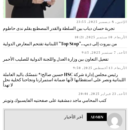
الإثنين, 8 ديسمبر 2025, 23:55
تجربة حسان دياب بين السلطة والقدر المصطنع بقلم ندى حاطوم
الأربعاء, 10 سبتمبر 2025, 10:21
من بيروت إلى دبي…”Top Stop” اللبنانية تقتحم المعارض الدولية
الأحد, 7 سبتمبر 2025, 9:15
تفعيل التعاون بين وزارة العدل واللجنة الدولية للصليب الأحمر
الأربعاء, 13 أغسطس 2025, 9:50
رئيس مجلس إدارة شركة HSC حسين صالح:* نتمسّك باليد العاملة
اللبنانية ونصر على استقطابها لأنها ضمانة استمرارنا ونجاحنا كخلية نحل
لا تهدأ
الأحد, 23 فبراير 2025, 20:01
كتب المحامي ماجد دمشقية على صفحتيه الفايسبوك وتويتر
ADMIN
اَخر الأخبار