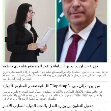
تجربة حسان دياب بين السلطة والقدر المصطنع بقلم ندى حاطوم
تجربة حسان دياب بين السلطة والقدر المصطنع بقلم ندى حاطوم: قراءة فلسفيةفي تاريخ
الشعوب تحاكي تجربة رجلٍ حاول الوقوف في وجه العاصفة. لا تُقاس القيادات بما تحققه
فقط من إنجازات، بل بما
من بيروت إلى دبي…”Top Stop” اللبنانية تقتحم المعارض الدولية
في عالم يمتلئ بالأفكار المكرّرة والألعاب التقليدية، يطلّ علينا المخرج دانيال موسى
بابتكار لعبة “Top Stop” المميزة.هذه اللعبة التي ولدت من شغفه الكبير بالألعاب منذ
الطفولة، حيث أنها تجمع الاصدقاء والرفاق في
تفعيل التعاون بين وزارة العدل واللجنة الدولية للصليب الأحمر