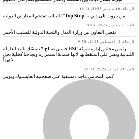
الأربعاء, 10 سبتمبر 2025, 10:21
من بيروت إلى دبي…”Top Stop” اللبنانية تقتحم المعارض الدولية
الأحد, 7 سبتمبر 2025, 9:15
تفعيل التعاون بين وزارة العدل واللجنة الدولية للصليب الأحمر
الأربعاء, 13 أغسطس 2025, 9:50
رئيس مجلس إدارة شركة HSC حسين صالح:* نتمسّك باليد العاملة
اللبنانية ونصر على استقطابها لأنها ضمانة استمرارنا ونجاحنا كخلية نحل
لا تهدأ
الأحد, 23 فبراير 2025, 20:01
كتب المحامي ماجد دمشقية على صفحتيه الفايسبوك وتويتر