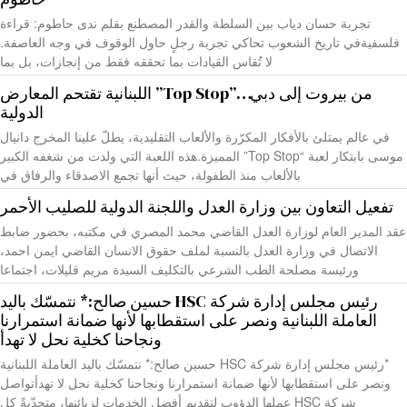
تجربة حسان دياب بين السلطة والقدر المصطنع بقلم ندى حاطوم: قراءة
فلسفيةفي تاريخ الشعوب تحاكي تجربة رجلٍ حاول الوقوف في وجه العاصفة.
لا تُقاس القيادات بما تحققه فقط من إنجازات، بل بما
من بيروت إلى دبي…”Top Stop” اللبنانية تقتحم المعارض
الدولية
في عالم يمتلئ بالأفكار المكرّرة والألعاب التقليدية، يطلّ علينا المخرج دانيال
موسى بابتكار لعبة “Top Stop” المميزة.هذه اللعبة التي ولدت من شغفه الكبير
بالألعاب منذ الطفولة، حيث أنها تجمع الاصدقاء والرفاق في
تفعيل التعاون بين وزارة العدل واللجنة الدولية للصليب الأحمر
عقد المدير العام لوزارة العدل القاضي محمد المصري في مكتبه، بحضور ضابط
الاتصال في وزارة العدل بالنسبة لملف حقوق الانسان القاضي ايمن احمد،
ورئيسة مصلحة الطب الشرعي بالتكليف السيدة مريم قليلات، اجتماعا
رئيس مجلس إدارة شركة HSC حسين صالح:* نتمسّك باليد
العاملة اللبنانية ونصر على استقطابها لأنها ضمانة استمرارنا
ونجاحنا كخلية نحل لا تهدأ
*رئيس مجلس إدارة شركة HSC حسين صالح:* نتمسّك باليد العاملة اللبنانية
ونصر على استقطابها لأنها ضمانة استمرارنا ونجاحنا كخلية نحل لا تهدأتواصل
شركة HSC عملها الدؤوب لتقديم أفضل الخدمات لزبائنها، متحدّيةً كل