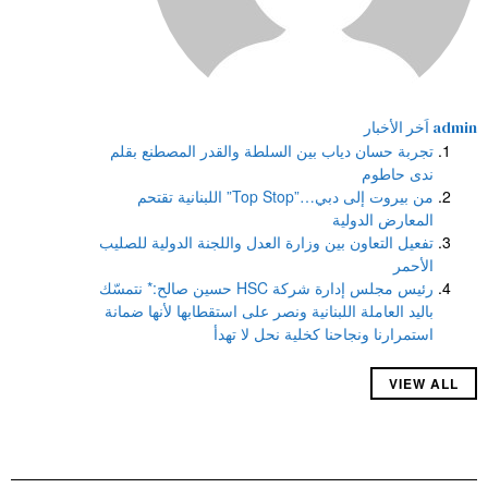
admin
اَخر الأخبار
تجربة حسان دياب بين السلطة والقدر المصطنع بقلم
ندى حاطوم
من بيروت إلى دبي…”Top Stop” اللبنانية تقتحم
المعارض الدولية
تفعيل التعاون بين وزارة العدل واللجنة الدولية للصليب
الأحمر
رئيس مجلس إدارة شركة HSC حسين صالح:* نتمسّك
باليد العاملة اللبنانية ونصر على استقطابها لأنها ضمانة
استمرارنا ونجاحنا كخلية نحل لا تهدأ
VIEW ALL