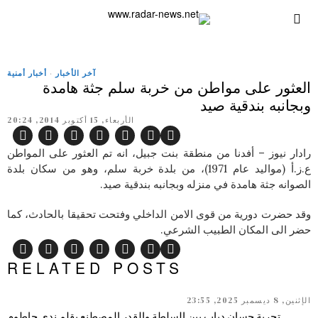
آخر الأخبار
·
أخبار أمنية
العثور على مواطن من خربة سلم جثة هامدة
وبجانبه بندقية صيد
الأربعاء, 15 أكتوبر 2014, 20:24
رادار نيوز – أفدنا من منطقة بنت جبيل، انه تم العثور على المواطن
ع.ز.أ (مواليد عام 1971)، من بلدة خربة سلم، وهو من سكان بلدة
الصوانه جثة هامدة في منزله وبجانبه بندقية صيد.
وقد حضرت دورية من قوى الامن الداخلي وفتحت تحقيقا بالحادث، كما
حضر الى المكان الطبيب الشرعي.
RELATED POSTS
الإثنين, 8 ديسمبر 2025, 23:55
تجربة حسان دياب بين السلطة والقدر المصطنع بقلم ندى حاطوم