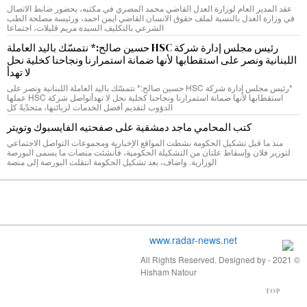
عقد المدير العام لوزارة العدل القاضي محمد المصري في مكتبه، بحضور ضابط الاتصال
في وزارة العدل بالنسبة لملف حقوق الانسان القاضي ايمن احمد، ورئيسة مصلحة الطب
الشرعي بالتكليف السيدة مريم قليلات، اجتماعا
رئيس مجلس إدارة شركة HSC حسين صالح:* نتمسّك باليد العاملة
اللبنانية ونصر على استقطابها لأنها ضمانة استمرارنا ونجاحنا كخلية نحل
لا تهدأ
*رئيس مجلس إدارة شركة HSC حسين صالح:* نتمسّك باليد العاملة اللبنانية ونصر على
استقطابها لأنها ضمانة استمرارنا ونجاحنا كخلية نحل لا تهدأتواصل شركة HSC عملها
الدؤوب لتقديم أفضل الخدمات لزبائنها، متحدّيةً كل
كتب المحامي ماجد دمشقية على صفحتيه الفايسبوك وتويتر
منذ ما قبل تشكيل الحكومة نشطت المواقع الإخبارية ومجموعات التواصل الاجتماعي
لتوزير فلان وإسقاط علتان من التشكيلة الحكومية، فأنشئت منصات ما يسمى البورصة
الوزارية. واضاف، بعد تشكيل الحكومة انتقلت البورصة إلى منصة
© 2021 - All Rights Reserved. Designed by
Hisham Natour
TOP