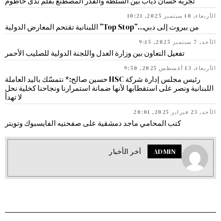
تجربة حسان دياب بين السلطة والقدر المصطنع بقلم ندى حاطوم
الأربعاء, 10 سبتمبر 2025, 10:21
من بيروت إلى دبي…”Top Stop” اللبنانية تقتحم المعارض الدولية
الأحد, 7 سبتمبر 2025, 9:15
تفعيل التعاون بين وزارة العدل واللجنة الدولية للصليب الأحمر
الأربعاء, 13 أغسطس 2025, 9:50
رئيس مجلس إدارة شركة HSC حسين صالح:* نتمسّك باليد العاملة
اللبنانية ونصر على استقطابها لأنها ضمانة استمرارنا ونجاحنا كخلية نحل
لا تهدأ
الأحد, 23 فبراير 2025, 20:01
كتب المحامي ماجد دمشقية على صفحتيه الفايسبوك وتويتر
ADMIN
اَخر الأخبار