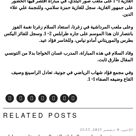
الغازية 1- 1 على ملعب صور البلدي، في مباراة اقتصر فيها الحضور
على جمهور الغازية. سجل للغازية حمزة سلامي، وللنجمة علي علاء
الدين.
وعلى ملعب المرداشية في زغرتا، استعاد السلام زغرتا نغمة الفوز
بانتصار ثان هذا الموسم على جاره طرابلس 2- 1. وسجل للفائز اليكس
بطرس والموريتاني أمادو نياس، وللخاسر فؤاد عيد.
وقاد السلام في هذه المباراة، المدرب غسان الخواجا بدلا من التونسي
المقال طارق ثابت.
وفي مجمع فؤاد شهاب الرياضي في جونية، تعادل الراسينغ وصيف
القاع وضيفه الصفاء 1- 1.
RELATED POSTS
الإثنين, 8 ديسمبر 2025, 23:55