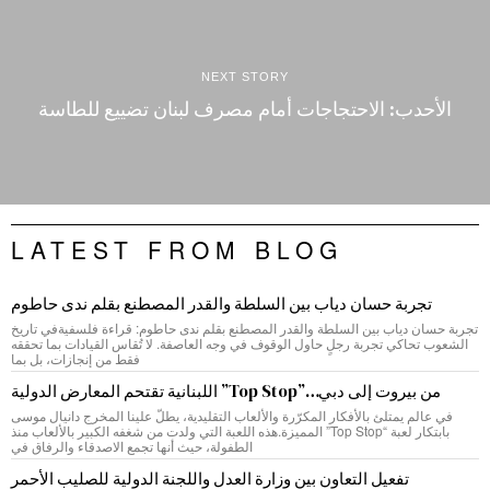
NEXT STORY
الأحدب: الاحتجاجات أمام مصرف لبنان تضييع للطاسة
LATEST FROM BLOG
تجربة حسان دياب بين السلطة والقدر المصطنع بقلم ندى حاطوم
تجربة حسان دياب بين السلطة والقدر المصطنع بقلم ندى حاطوم: قراءة فلسفيةفي تاريخ
الشعوب تحاكي تجربة رجلٍ حاول الوقوف في وجه العاصفة. لا تُقاس القيادات بما تحققه
فقط من إنجازات، بل بما
من بيروت إلى دبي…”Top Stop” اللبنانية تقتحم المعارض الدولية
في عالم يمتلئ بالأفكار المكرّرة والألعاب التقليدية، يطلّ علينا المخرج دانيال موسى
بابتكار لعبة “Top Stop” المميزة.هذه اللعبة التي ولدت من شغفه الكبير بالألعاب منذ
الطفولة، حيث أنها تجمع الاصدقاء والرفاق في
تفعيل التعاون بين وزارة العدل واللجنة الدولية للصليب الأحمر