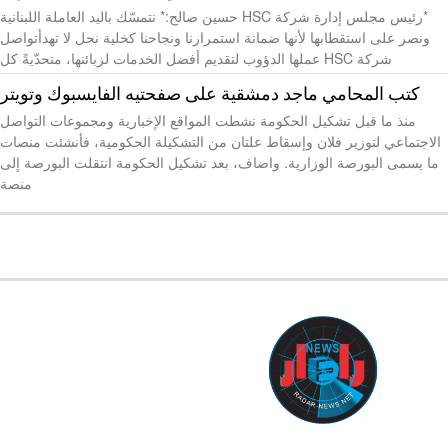
*رئيس مجلس إدارة شركة HSC حسين صالح:* نتمسّك باليد العاملة اللبنانية
ونصر على استقطابها لأنها ضمانة استمرارنا ونجاحنا كخلية نحل لا تهدأتواصل
شركة HSC عملها الدؤوب لتقديم أفضل الخدمات لزبائنها، متحدّيةً كل
كتب المحامي ماجد دمشقية على صفحتيه الفايسبوك وتويتر
منذ ما قبل تشكيل الحكومة نشطت المواقع الإخبارية ومجموعات التواصل
الاجتماعي لتوزير فلان وإسقاط علتان من التشكيلة الحكومية، فأنشئت منصات
ما يسمى البورصة الوزارية. واضاف، بعد تشكيل الحكومة انتقلت البورصة إلى
منصة