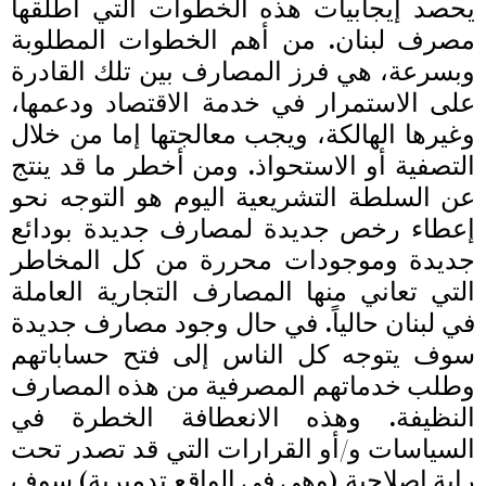
يحصد إيجابيات هذه الخطوات التي أطلقها
مصرف لبنان. من أهم الخطوات المطلوبة
وبسرعة، هي فرز المصارف بين تلك القادرة
على الاستمرار في خدمة الاقتصاد ودعمها،
وغيرها الهالكة، ويجب معالجتها إما من خلال
التصفية أو الاستحواذ. ومن أخطر ما قد ينتج
عن السلطة التشريعية اليوم هو التوجه نحو
إعطاء رخص جديدة لمصارف جديدة بودائع
جديدة وموجودات محررة من كل المخاطر
التي تعاني منها المصارف التجارية العاملة
في لبنان حالياً. في حال وجود مصارف جديدة
سوف يتوجه كل الناس إلى فتح حساباتهم
وطلب خدماتهم المصرفية من هذه المصارف
النظيفة. وهذه الانعطافة الخطرة في
السياسات و/أو القرارات التي قد تصدر تحت
راية إصلاحية (وهي في الواقع تدميرية) سوف