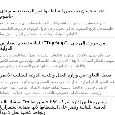
تجربة حسان دياب بين السلطة والقدر المصطنع بقلم ندى
حاطوم
تجربة حسان دياب بين السلطة والقدر المصطنع بقلم ندى حاطوم: قراءة
فلسفيةفي تاريخ الشعوب تحاكي تجربة رجلٍ حاول الوقوف في وجه العاصفة.
لا تُقاس القيادات بما تحققه فقط من إنجازات، بل بما
من بيروت إلى دبي…”Top Stop” اللبنانية تقتحم المعارض
الدولية
في عالم يمتلئ بالأفكار المكرّرة والألعاب التقليدية، يطلّ علينا المخرج دانيال
موسى بابتكار لعبة “Top Stop” المميزة.هذه اللعبة التي ولدت من شغفه الكبير
بالألعاب منذ الطفولة، حيث أنها تجمع الاصدقاء والرفاق في
تفعيل التعاون بين وزارة العدل واللجنة الدولية للصليب الأحمر
عقد المدير العام لوزارة العدل القاضي محمد المصري في مكتبه، بحضور ضابط
الاتصال في وزارة العدل بالنسبة لملف حقوق الانسان القاضي ايمن احمد،
ورئيسة مصلحة الطب الشرعي بالتكليف السيدة مريم قليلات، اجتماعا
رئيس مجلس إدارة شركة HSC حسين صالح:* نتمسّك باليد
العاملة اللبنانية ونصر على استقطابها لأنها ضمانة استمرارنا
ونجاحنا كخلية نحل لا تهدأ