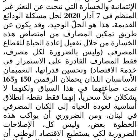
الإئتمانية والخسارة ‏التي نتجت عن التعثر غير
المنظم في 7 آذار 2020 لحل مشكلة الودائع
القديمة. هذا هو الحلّ الوحيد، وقد يكون عن
طريق تمكين المصارف من امتصاص هذه
الخسارة من خلال تفعيل إعادة الحياة للقطاع
المصرفي (وليس بالضرورة لكل مصرف،
فقط المصارف القادرة على الاستمرار في
خدمة الاقتصاد) وتحسين قدراتها. التعميمان
الأساسيان اللذان يحملان الرقمين 150 و165
تمت صياغتهما في هذا السياق ولكنهما لا
يشكلان حلاً سحرياً، إنهما فقط نقطة انطلاق
أساسية لعودة الحياة إلى الكيان المصرفي
في لبنان. ومن الضروري أن يواكب هذه
الخطوة بعض، وليس كل، الإصلاحات
الضرورية لكي يستطيع الاقتصاد الوطني أن