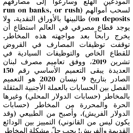
المودعين الهلع وسارعوا إلى مصارفهم
لسحب أموالهم (run on banks, or rush
on deposits) طالبينها بالأوراق النقدية. ولا
يوجد قطاع مصرفي في العالم استطاع أن
يخرج رابحاً بعد مواجهته هذه المخاطر.
توقفت توظيفات المصارف في القروض
للقطاع الخاص والتوظيفات السيادية في
تشرين 2019، ووفق تعاميم مصرف لبنان
العديدة يبقى التعميم الأساسي رقم 150
الصادر بتاريخ 9 نيسان 2020 هو التعميم
الفصل بين الحسابات بالعملة الأجنبية المثقلة
بالمخاطر (حسابات الدولار المحلي) وغيرها
الحرة والمحررة من المخاطر (حسابات
الدولار الفريش). وأصبح من الطبيعي (وقد
يكون ليس من القانوني) التمييز بين الودائع
القديمة والفريش! يجب حلّ مشكلة المخاطر