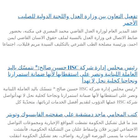
تفعيل التعاون بين وزارة العدل واللجنة الدولية للصليب
الأحمر
عقد المدير العام لوزارة العدل القاضي محمد المصري في مكتبه، بحضور
ضابط الاتصال في وزارة العدل بالنسبة لملف حقوق الانسان القاضي ايمن
احمد، ورئيسة مصلحة الطب الشرعي بالتكليف السيدة مريم قليلات، اجتماعا
رئيس مجلس إدارة شركة HSC حسين صالح:* نتمسّك باليد
العاملة اللبنانية ونصر على استقطابها لأنها ضمانة استمرارنا
ونجاحنا كخلية نحل لا تهدأ
*رئيس مجلس إدارة شركة HSC حسين صالح:* نتمسّك باليد العاملة اللبنانية
ونصر على استقطابها لأنها ضمانة استمرارنا ونجاحنا كخلية نحل لا تهدأتواصل
شركة HSC عملها الدؤوب لتقديم أفضل الخدمات لزبائنها، متحدّيةً كل
كتب المحامي ماجد دمشقية على صفحتيه الفايسبوك وتويتر
منذ ما قبل تشكيل الحكومة نشطت المواقع الإخبارية ومجموعات التواصل
الاجتماعي لتوزير فلان وإسقاط علتان من التشكيلة الحكومية، فأنشئت
منصات ما يسمى البورصة الوزارية. واضاف، بعد تشكيل الحكومة انتقلت