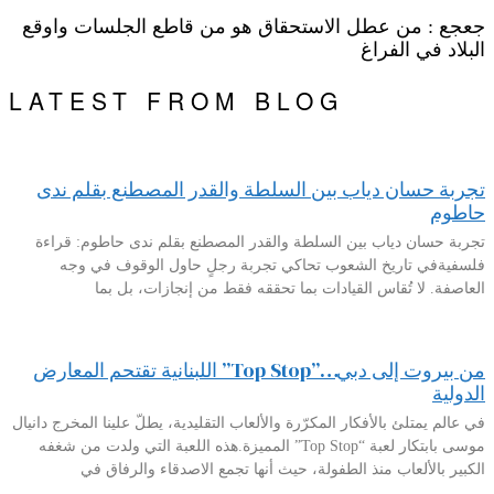
جعجع : من عطل الاستحقاق هو من قاطع الجلسات واوقع
البلاد في الفراغ
LATEST FROM BLOG
تجربة حسان دياب بين السلطة والقدر المصطنع بقلم ندى
حاطوم
تجربة حسان دياب بين السلطة والقدر المصطنع بقلم ندى حاطوم: قراءة
فلسفيةفي تاريخ الشعوب تحاكي تجربة رجلٍ حاول الوقوف في وجه
العاصفة. لا تُقاس القيادات بما تحققه فقط من إنجازات، بل بما
من بيروت إلى دبي…”Top Stop” اللبنانية تقتحم المعارض
الدولية
في عالم يمتلئ بالأفكار المكرّرة والألعاب التقليدية، يطلّ علينا المخرج دانيال
موسى بابتكار لعبة “Top Stop” المميزة.هذه اللعبة التي ولدت من شغفه
الكبير بالألعاب منذ الطفولة، حيث أنها تجمع الاصدقاء والرفاق في