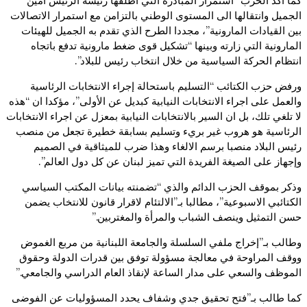
كما أكد الحزب “استمرار المبادرة التي أطلقها رئيسه الرئيس أمين
الجميل وانتقالها الى المستوى الوطني بالتزامن مع استمرار الاتصالات
بين القيادات المارونية”، مجددا الطرح الذي تقدم به الجميل للهيئات
المارونية التي زارته وبينها “تشكيل قوى ضغط مارونية تدفع باتجاه
انتظام الحركة السياسية من خلال انتخاب رئيس للبلاد”.
ورفض حزب الكتائب “التسليم باستحالة إجراء الانتخابات الرئاسية
والعمل على اجراء الانتخابات النيابية كبديل عن الأولى”، مؤكدا ان “هذه
لا تلغي تلك، بل ان السير بالانتخابات النيابية بمعزل عن اجراء الانتخابات
الرئاسية هو هروب غير بريء وتسليم بسابقة خطيرة تجعل من منصب
رئيس البلاد منصبا برسم الالغاء وهذا ضرب للميثاقية في الصميم
وإجهاز على الصيغة الفريدة التي تميز لبنان عن كل دول العالم”.
وذكر بموقف الحزب الدائم والذي “تضمنته بيانات المكتب السياسي
الكتائبي الاسبوعية”، مطالبا بـ”الالتئام لاقرار قانون للانتخاب يضمن
حسن التمثيل وينصف الشباب والمرأة والمغتربين.”
وطالب بـ”إخراج ملفي السلسلة والجامعة اللبنانية من مربع الغموض
ووقف المراوحة في معالجة مسؤولة توفق بين قدرات الدولة وحقوق
الموظف والسعي على مدار الساعة لإنقاذ العام الدراسي والجامعي.”
كما طالب بـ”فتح تحقيق جدي وشفاف يحدد المسؤوليات عن الفوضى