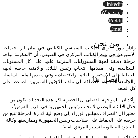
Linkedin
Whatsapp
Reddit
Email
من نحن
رادار نيوز – رأى المكتب السياسي الكتائبي في بيان اثر اجتماعه
الأسبوعي في بيت الكتائب المركزي في الصيفي، أن “الحكومة تواجه
أسرة التحرير
مرحلة دقيقة لجهة المسؤوليات المترتبة عليها على كل المستويات
السياسية وفي مقدمها انتخاب رئيس للبلاد، والامنية خاصة لجهة
الحفاظ على الاستقرار القائم، والاقتصادية وفي مقدمها ملفا السلسلة
اتصل بنا
والجامعة اللبنانية، بالاضافة الى ملف اللاجئين السوريين الضاغط على
كل الصعد”
وأكد ان “المواجهة الفضلى بل الحصرية لكل هذه التحديات تكون من
خلال الالتئام الوطني لانتخاب رئيس للجمهورية في أقرب الفرص”،
معتبرا ان “انصراف مجلس الوزراء إلى وضع آلية لادارة المرحلة تنبع من
حرصه على الحفاظ على صلاحيات رئيس الجمهورية وممارستها وكالة
بالحدود المطلوبة لتسيير المرفق العام”.