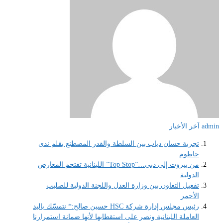
admin
اَخر الأخبار
تجربة حسان دياب بين السلطة والقدر المصطنع بقلم ندى
حاطوم
من بيروت إلى دبي…”Top Stop” اللبنانية تقتحم المعارض
الدولية
تفعيل التعاون بين وزارة العدل واللجنة الدولية للصليب
الأحمر
رئيس مجلس إدارة شركة HSC حسين صالح:* نتمسّك باليد
العاملة اللبنانية ونصر على استقطابها لأنها ضمانة استمرارنا