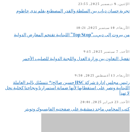
الإثنين, 8 ديسمبر 2025, 23:55
تجربة حسان دياب بين السلطة والقدر المصطنع بقلم ندى حاطوم
الأربعاء, 10 سبتمبر 2025, 10:21
من بيروت إلى دبي…”Top Stop” اللبنانية تقتحم المعارض الدولية
الأحد, 7 سبتمبر 2025, 9:15
تفعيل التعاون بين وزارة العدل واللجنة الدولية للصليب الأحمر
الأربعاء, 13 أغسطس 2025, 9:50
رئيس مجلس إدارة شركة HSC حسين صالح:* نتمسّك باليد العاملة
اللبنانية ونصر على استقطابها لأنها ضمانة استمرارنا ونجاحنا كخلية نحل
لا تهدأ
الأحد, 23 فبراير 2025, 20:01
كتب المحامي ماجد دمشقية على صفحتيه الفايسبوك وتويتر