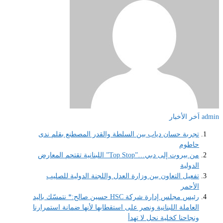
admin
اَخر الأخبار
تجربة حسان دياب بين السلطة والقدر المصطنع بقلم ندى
حاطوم
من بيروت إلى دبي…”Top Stop” اللبنانية تقتحم المعارض
الدولية
تفعيل التعاون بين وزارة العدل واللجنة الدولية للصليب
الأحمر
رئيس مجلس إدارة شركة HSC حسين صالح:* نتمسّك باليد
العاملة اللبنانية ونصر على استقطابها لأنها ضمانة استمرارنا
ونجاحنا كخلية نحل لا تهدأ