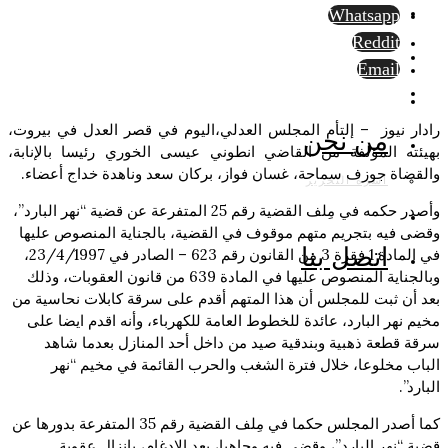
Whatsapp
Reddit
Email
رادار نيوز – إلتأم المجلس العدلي،اليوم في قصر العدل في بيروت،
من نحن
بهيئته المؤلفة من القاضي انطوني عيسى الخوري رئيسا بالإنابة،
والقضاة جوزف سماحة، غسان فواز، بركان سعد وناهدة خداج أعضاء.
أسرة التحرير
وأصدر حكمه في مِلف القضية رقم 25 المتفرعة عن قضية “نهر البارد”،
وقضى فيه بتجريم متهم موقوف في القضية، بالجناية المنصوص عليها
اتصل بنا
في المادة 1 فقرة 3 من القانون رقم 623 – الصادر في 23/4/1997،
وبالجناية المنصوص عليها في المادة 639 من قانون العقوبات، وذلك
بعد أن ثبت للمجلس أن هذا المتهم أقدم على سرقة كابلات نحاسية من
مخيم نهر البارد، عائدة للخطوط العامة للكهرباء، وأنه اقدم ايضا على
سرقة قطعة ذهبية وبندقية صيد من داخل أحد المنازل بعدما شاهد
الباب مخلوعا، خلال فترة الشغب والحرب القائمة في مخيم “نهر
البارد”.
كما أصدر المجلس حكما في مِلف القضية رقم 35 المتفرعة بدورها عن
قضية “نهر البارد”، وقضى فيه وجاهيا، بعد الإدغام، بإنزال عقوبة