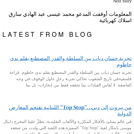
Next Story
المعلومات أوقفت المدعو محمد عيسى عبد الهادي سارق
اسلاك كهربائية
LATEST FROM BLOG
تجربة حسان دياب بين السلطة والقدر المصطنع بقلم ندى
حاطوم
تجربة حسان دياب بين السلطة والقدر المصطنع بقلم ندى حاطوم: قراءة
فلسفيةفي تاريخ الشعوب تحاكي تجربة رجلٍ حاول الوقوف في وجه
العاصفة. لا تُقاس القيادات بما تحققه فقط من إنجازات، بل بما
من بيروت إلى دبي…”Top Stop” اللبنانية تقتحم المعارض
الدولية
في عالم يمتلئ بالأفكار المكرّرة والألعاب التقليدية، يطلّ علينا المخرج دانيال
موسى بابتكار لعبة “Top Stop” المميزة.هذه اللعبة التي ولدت من شغفه