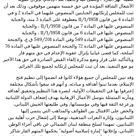
الأشغال الشاقة المؤبدة في حق خمسة متهمين موقوفين، وذلك بعد أن
ثبت للمجلس إرتكابهم الجنايتين المنصوص عليهما في المادة 2 و في
المادة 4 من قانون 11/1/1958 معطوفة على المادة 3 منه، والجناية
المنصوص عليها في المادة 7 من قانون 11/1/1958 ، والجناية
المنصوص عليها في المادة 6 من قانون 11/1/1958 ، والجناية
المنصوص عليها في المادة 549 وفي المادة 549/201 ق.ع، والجنحة
المنصوص عليها في المادة 72 والجنحة المنصوص عليها في المادة 76
أسلحة، كما قضى غيابيا بإنزال عقوبة الإعدام في حق متهم فار
وبالتأكيد على قرار وضع مذكرة إلقاء القبض الصادرة في حق هذا الأخير
مو ضع التنفيذ، بعد أن ثبت للمجلس إرتكابه لجميع تلك الجرائم.
وقد تبين للمجلس أن جميع هؤلاء كانوا قد انضموا إلى تنظيم فتح
الإسلام، بعدما تبنوا أهدافه و مبادئه، و أنهم قد سعوا بأشكال مختلفة
إعترفوا بها في التحقيقات الأولية، لنصرة هذا التنظيم وتحقيق أهدافه
ومآربه المتمثلة بتوسل الأعمال الإرهابية بهدف إضعاف الدولة اللبنانية
وزعزعة الثقة فيها وفي مؤسساتها، وفي طليعتها الجيش اللبناني،
والحض على الاقتتال بين الطوائف والمذاهب التي ينتمي إليها
اللبنانيون، وإثارة النعرات المذهبية، توصلا إلى إشعال حرب أهلية بين
اللبنانيين، تمهيدا لسلخ منطقة لبنان الشمالي عن باقي أجزاء الوطن
اللبناني، وإعلانها “إمارة إسلامية أصولية” يحكمها المتهم الفار شاكر