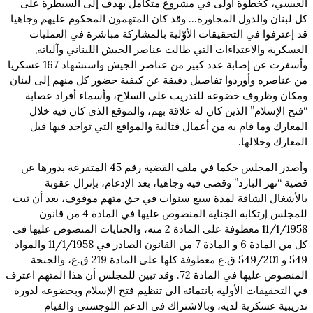
العبسي، كخطوة أولى في مشروع متكامل يهدف إلى السيطرة على
كل لبنان والدول المجاورة… وقد كان المتهمون المحكوم عليهم وجاهيا
قد إعترفوا في التحقيقات الأوّلية بالمشاركة مباشرة في العمليات
العسكرية والاعتداءات التي طالت عناصر الجيش اللبناني وآلياته,
وأسفرت عن إصابة عدد كبير من عناصر الجيش واستشهاد 167 عسكريا
من عناصره وأوردوا تفاصيل دقيقة عن كيفية حضور كل منهم إلى لبنان
ومكان وظروف خضوعه للتدريب على السلاح، وأسماء أفراد عصابة
“فتح الإسلام” الذين كان له علاقة بهم، والموقع الذي كان فيه خلال
المعارك وما قام به من أعمال قتالية والمواقع التي تواجد فيها قبل
المعارك وخلالها.
وأصدر المجلس حكما في ملف القضية رقم 45 المتفرعة بدورها عن
قضية “نهر البارد” وقضى فيه وجاهيا، بعد الإدغام، بإنزال عقوبة
بالأشغال الشاقة لمدة سبع سنوات في حق متهم موقوف، بعد أن ثبت
للمجلس إرتكابه الجناية المنصوص عليها في المادة 4 من قانون
11/1/1958 معطوفة على المادة 2 منه، والجنايات المنصوص عليها في
كل من المادة 6 و المادة 7 من القانون الصادر في 11/1/1958 والمواد
549 و 549/201 ق.ع معطوفة كلها على المادة 219 ق.ع، والجنحة
المنصوص عليها في المادة 72. وقد تبين للمجلس أن هذا المتهم اعترف
في التحقيقات الأولية بانتمائه الى تنظيم فتح الإسلام وبخضوعه لدورة
تدريبية عسكرية لديه، وبالاشتراك في الدعم اللوجستي والقيام