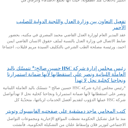
الكبير بالألعاب منذ الطفولة، حيث أنها تجمع الاصدقاء والرفاق في
تفعيل التعاون بين وزارة العدل واللجنة الدولية للصليب
الأحمر
عقد المدير العام لوزارة العدل القاضي محمد المصري في مكتبه، بحضور
ضابط الاتصال في وزارة العدل بالنسبة لملف حقوق الانسان القاضي ايمن
احمد، ورئيسة مصلحة الطب الشرعي بالتكليف السيدة مريم قليلات، اجتماعا
رئيس مجلس إدارة شركة HSC حسين صالح:* نتمسّك باليد
العاملة اللبنانية ونصر على استقطابها لأنها ضمانة استمرارنا
ونجاحنا كخلية نحل لا تهدأ
*رئيس مجلس إدارة شركة HSC حسين صالح:* نتمسّك باليد العاملة اللبنانية
ونصر على استقطابها لأنها ضمانة استمرارنا ونجاحنا كخلية نحل لا تهدأتواصل
شركة HSC عملها الدؤوب لتقديم أفضل الخدمات لزبائنها، متحدّيةً كل
كتب المحامي ماجد دمشقية على صفحتيه الفايسبوك وتويتر
منذ ما قبل تشكيل الحكومة نشطت المواقع الإخبارية ومجموعات التواصل
الاجتماعي لتوزير فلان وإسقاط علتان من التشكيلة الحكومية، فأنشئت