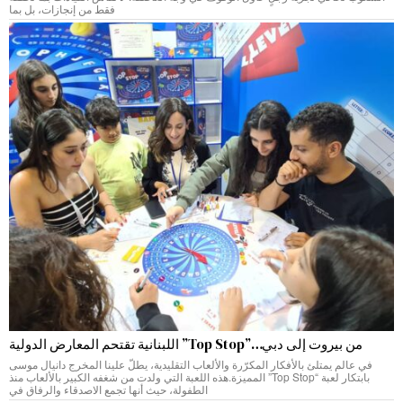
فقط من إنجازات، بل بما
من بيروت إلى دبي…”Top Stop” اللبنانية تقتحم المعارض الدولية
في عالم يمتلئ بالأفكار المكرّرة والألعاب التقليدية، يطلّ علينا المخرج دانيال موسى
بابتكار لعبة “Top Stop” المميزة.هذه اللعبة التي ولدت من شغفه الكبير بالألعاب منذ
الطفولة، حيث أنها تجمع الاصدقاء والرفاق في