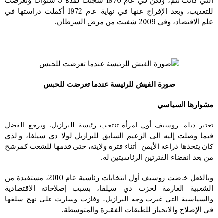
التي كانت تتم، ولكن في عام 1970 سجنت لمدة 3 سنوات وتعرضت
للتعذيب، وبعد الإفراج عنها في نهاية عام 1972 أكملت دراستها في
علم الاقتصاد، وفي 2009 شفيت من مرض السرطان.
صورة الفيش للرئيسة عندما تعرضت للحبس
مشوارها السياسي
تعتبر ديلما روسيف أول امرأة تنتخب رئيسة للبرازيل، ويرجع الفضل
فيما وصلت إليه الى الزعيم السابق للبرازيل لولا دي سيلفا، والذي
كان يتخذها ذراعه الأيمن أثناء فترة ولايته، حتى قدمها للشعب كمرشح
من بعد انقضاء الفترتين الرئاسيتين له.
وبالفعل خاضت روسيف أول انتخابات رئاسية عام 2010، مستفيدة من
الشعبية العارمة لحزب دي سيلفا، بسبب إصلاحاته الاقتصادية
والسياسية التي غيرت وجه البرازيل، وفازت وسارت على نهج سلفها
في الإصلاح والانحياز للطبقات الفقيرة والمتوسطة.