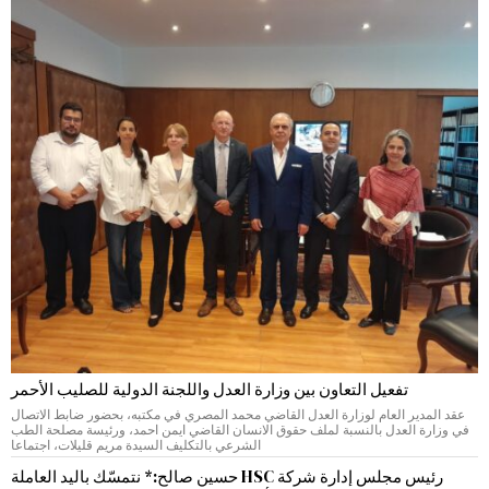
تفعيل التعاون بين وزارة العدل واللجنة الدولية للصليب الأحمر
عقد المدير العام لوزارة العدل القاضي محمد المصري في مكتبه، بحضور ضابط الاتصال
في وزارة العدل بالنسبة لملف حقوق الانسان القاضي ايمن احمد، ورئيسة مصلحة الطب
الشرعي بالتكليف السيدة مريم قليلات، اجتماعا
رئيس مجلس إدارة شركة HSC حسين صالح:* نتمسّك باليد العاملة