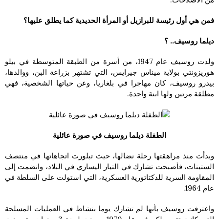
فمن هي أول رئيسة للبرازيل أو المرأة الحديدية كما يطلق عليها؟
ديلما روسيف.. ؟
ولدت روسيف عام 1947، من أسرة من الطبقة المتوسطة في بيلو
هوريزونتي بولاية ميناس جيرايس، التي تشتهر بزراعة البن، ووالدها،
بيدرو روسيف، كان مهاجرا في بلغاريا، وعن حياتها الشخصية، فهي
مطلقة مرتين ولها ابنة واحدة.
الطفلة ديلما روسيف في صورة عائلية
وبدأت منذ مراهقتها رحلة نضالها، حيث تبلورت اتجاهاتها في منتصف
الستينات، فأصبحت تشارك في التيار اليساري في البلاد، وانضمت إلى
المقاومة السرية للدكتاتورية العسكرية، التي استولت على السلطة في
عام 1964.
واعترفت روسيف بأنها لم تشارك يوما بنشاط في العمليات المسلحة