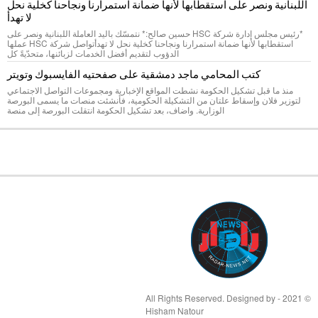
اللبنانية ونصر على استقطابها لأنها ضمانة استمرارنا ونجاحنا كخلية نحل
لا تهدأ
*رئيس مجلس إدارة شركة HSC حسين صالح:* نتمسّك باليد العاملة اللبنانية ونصر على
استقطابها لأنها ضمانة استمرارنا ونجاحنا كخلية نحل لا تهدأتواصل شركة HSC عملها
الدؤوب لتقديم أفضل الخدمات لزبائنها، متحدّيةً كل
كتب المحامي ماجد دمشقية على صفحتيه الفايسبوك وتويتر
منذ ما قبل تشكيل الحكومة نشطت المواقع الإخبارية ومجموعات التواصل الاجتماعي
لتوزير فلان وإسقاط علتان من التشكيلة الحكومية، فأنشئت منصات ما يسمى البورصة
الوزارية. واضاف، بعد تشكيل الحكومة انتقلت البورصة إلى منصة
© 2021 - All Rights Reserved. Designed by
Hisham Natour