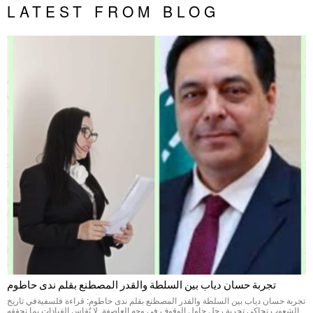
LATEST FROM BLOG
تجربة حسان دياب بين السلطة والقدر المصطنع بقلم ندى حاطوم
تجربة حسان دياب بين السلطة والقدر المصطنع بقلم ندى حاطوم: قراءة فلسفيةفي تاريخ
الشعوب تحاكي تجربة رجلٍ حاول الوقوف في وجه العاصفة. لا تُقاس القيادات بما تحققه