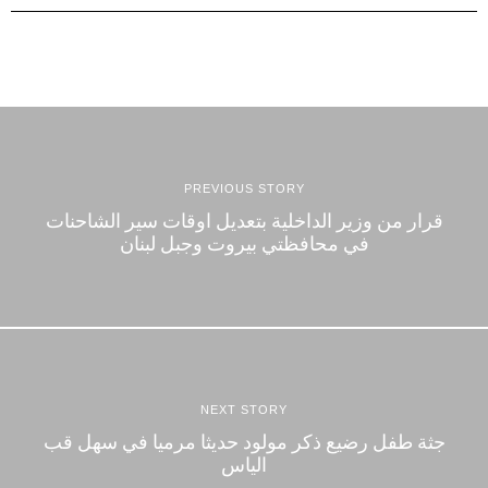
PREVIOUS STORY
قرار من وزير الداخلية بتعديل اوقات سير الشاحنات
في محافظتي بيروت وجبل لبنان
NEXT STORY
جثة طفل رضيع ذكر مولود حديثا مرميا في سهل قب
الياس