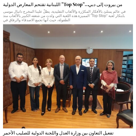
من بيروت إلى دبي…”Top Stop” اللبنانية تقتحم المعارض الدولية
في عالم يمتلئ بالأفكار المكرّرة والألعاب التقليدية، يطلّ علينا المخرج دانيال موسى
بابتكار لعبة “Top Stop” المميزة.هذه اللعبة التي ولدت من شغفه الكبير بالألعاب منذ
الطفولة، حيث أنها تجمع الاصدقاء والرفاق في
تفعيل التعاون بين وزارة العدل واللجنة الدولية للصليب الأحمر