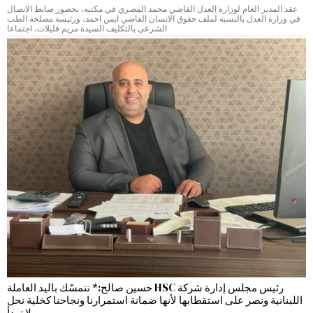
عقد المدير العام لوزارة العدل القاضي محمد المصري في مكتبه، بحضور ضابط الاتصال
في وزارة العدل بالنسبة لملف حقوق الانسان القاضي ايمن احمد، ورئيسة مصلحة الطب
الشرعي بالتكليف السيدة مريم قليلات، اجتماعا
رئيس مجلس إدارة شركة HSC حسين صالح:* نتمسّك باليد العاملة
اللبنانية ونصر على استقطابها لأنها ضمانة استمرارنا ونجاحنا كخلية نحل
لا تهدأ