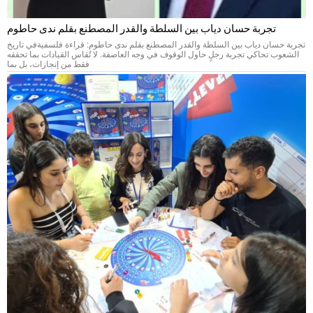
تجربة حسان دياب بين السلطة والقدر المصطنع بقلم ندى حاطوم
تجربة حسان دياب بين السلطة والقدر المصطنع بقلم ندى حاطوم: قراءة فلسفيةفي تاريخ
الشعوب تحاكي تجربة رجلٍ حاول الوقوف في وجه العاصفة. لا تُقاس القيادات بما تحققه
فقط من إنجازات، بل بما