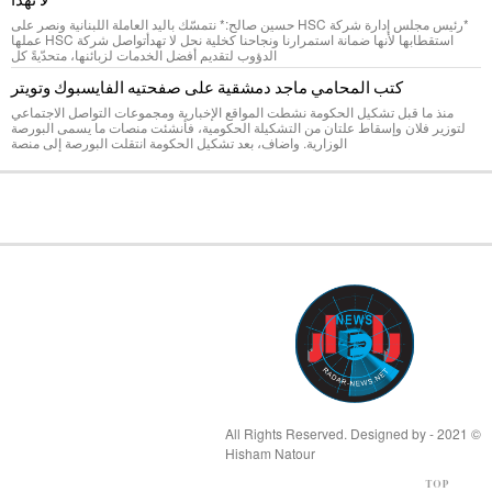
*رئيس مجلس إدارة شركة HSC حسين صالح:* نتمسّك باليد العاملة اللبنانية ونصر على
استقطابها لأنها ضمانة استمرارنا ونجاحنا كخلية نحل لا تهدأتواصل شركة HSC عملها
الدؤوب لتقديم أفضل الخدمات لزبائنها، متحدّيةً كل
كتب المحامي ماجد دمشقية على صفحتيه الفايسبوك وتويتر
منذ ما قبل تشكيل الحكومة نشطت المواقع الإخبارية ومجموعات التواصل الاجتماعي
لتوزير فلان وإسقاط علتان من التشكيلة الحكومية، فأنشئت منصات ما يسمى البورصة
الوزارية. واضاف، بعد تشكيل الحكومة انتقلت البورصة إلى منصة
© 2021 - All Rights Reserved. Designed by
Hisham Natour
TOP