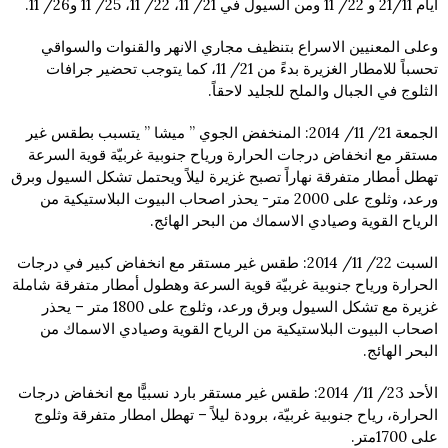
ايام 21/11 و 22/ 11 ومن السيول في 21/ 11، 22/ 11، 25/ 11 و26/ 11.
وعلى المعنيين الاسراع بتنظيف مجاري الانهر والقنوات والسواقي
تحسباً للامطار الغزيرة بدءً من 21/ 11، كما يتوجب تحضير جرافات
الثلوج في الجبال والملح للجليد لاحقاً.
الجمعة 21/ 11/ 2014: المنخفض الجوي ” ميشا ” يتسبب بطقس غير
مستقر مع انخفاض درجات الحرارة ورياح جنوبية غربيّة قوية السرعة
تهطل أمطار متفرقة نهاراً تصبح غزيرة ليلاً ويحتمل تشكل السيول وبرق
ورعد، وثلوج على 2000 متر- يحذر اصحاب البيوت البلاستيكية من
الرياح القوية وصيادي الاسماك من البحر الهائج.
السبت 22/ 11/ 2014: طقس غير مستقر مع انخفاض كبير في درجات
الحرارة ورياح جنوبية غربيّة قوية السرعة وهطول أمطار متفرقة شاملة
غزيرة مع تشكل السيول وبرق ورعد، وثلوج على 1800 متر – يحذر
اصحاب البيوت البلاستيكية من الرياح القوية وصيادي الاسماك من
البحر الهائج.
الأحد 23/ 11/ 2014: طقس غير مستقر بارد نسبيًّا مع انخفاض درجات
الحرارة، رياح جنوبية غربيّة، برودة ليلاً – تهطل امطار متفرقة وثلوج
على 1700متر.