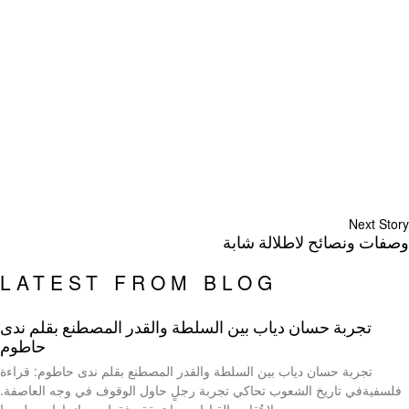
Next Story
وصفات ونصائح لاطلالة شابة
LATEST FROM BLOG
تجربة حسان دياب بين السلطة والقدر المصطنع بقلم ندى
حاطوم
تجربة حسان دياب بين السلطة والقدر المصطنع بقلم ندى حاطوم: قراءة
فلسفيةفي تاريخ الشعوب تحاكي تجربة رجلٍ حاول الوقوف في وجه العاصفة.
لا تُقاس القيادات بما تحققه فقط من إنجازات، بل بما