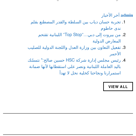
admin
اَخر الأخبار
تجربة حسان دياب بين السلطة والقدر المصطنع بقلم
ندى حاطوم
من بيروت إلى دبي…”Top Stop” اللبنانية تقتحم
المعارض الدولية
تفعيل التعاون بين وزارة العدل واللجنة الدولية للصليب
الأحمر
رئيس مجلس إدارة شركة HSC حسين صالح:* نتمسّك
باليد العاملة اللبنانية ونصر على استقطابها لأنها ضمانة
استمرارنا ونجاحنا كخلية نحل لا تهدأ
VIEW ALL