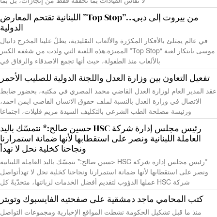
من بيروت إلى دبي…”Top Stop” اللبنانية تقتحم المعارض
الدولية
في عالم يمتلئ بالأفكار المكرّرة والألعاب التقليدية، يطلّ علينا المخرج دانيال
موسى بابتكار لعبة “Top Stop” المميزة.هذه اللعبة التي ولدت من شغفه الكبير
بالألعاب منذ الطفولة، حيث أنها تجمع الاصدقاء والرفاق في
تفعيل التعاون بين وزارة العدل واللجنة الدولية للصليب الأحمر
عقد المدير العام لوزارة العدل القاضي محمد المصري في مكتبه، بحضور ضابط
الاتصال في وزارة العدل بالنسبة لملف حقوق الانسان القاضي ايمن احمد،
ورئيسة مصلحة الطب الشرعي بالتكليف السيدة مريم قليلات، اجتماعا
رئيس مجلس إدارة شركة HSC حسين صالح:* نتمسّك باليد
العاملة اللبنانية ونصر على استقطابها لأنها ضمانة استمرارنا
ونجاحنا كخلية نحل لا تهدأ
*رئيس مجلس إدارة شركة HSC حسين صالح:* نتمسّك باليد العاملة اللبنانية
ونصر على استقطابها لأنها ضمانة استمرارنا ونجاحنا كخلية نحل لا تهدأتواصل
شركة HSC عملها الدؤوب لتقديم أفضل الخدمات لزبائنها، متحدّيةً كل
كتب المحامي ماجد دمشقية على صفحتيه الفايسبوك وتويتر
منذ ما قبل تشكيل الحكومة نشطت المواقع الإخبارية ومجموعات التواصل