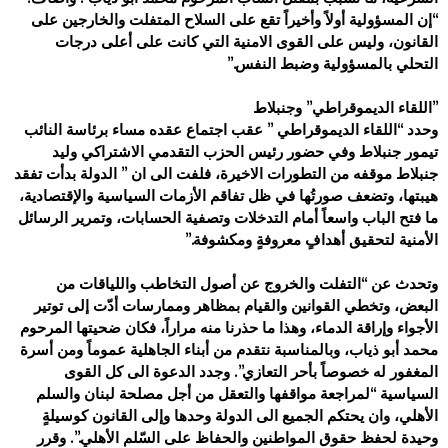
“إن المسؤولية أولاً وأخيراً تقع على السلاح المتفلت والخارجين على
القانون، وليس على القوى الامنية التي كانت على أعلى ‏درجات
التحلي بالمسؤولية وضبط النفس‎”.‎
‎ ‎
‎”‎اللقاء الديموقراطي” وجنبلاط
وحدد “اللقاء الديموقراطي ” عقب اجتماع عقده مساء برئاسة النائب
تيمور جنبلاط وفي حضور رئيس الحزب التقدمي الاشتراكي وليد
‏جنبلاط موقفه من التطورات الاخيرة، فلفت الى ان ” الدولة بدأت تفقد
هيبتها، وتضعف صورتُها في ظل تفاقم الأزمات السياسية ‏والإقتصادية،
ما فتح الباب واسعاً أمام التدخلات وتصفية الحسابات، وتمرير الرسائل
الأمنية لتحقيق أهدافٍ معروفةٍ ومكشوفة‎”.‎
‎ ‎
وتحدث عن “التفلت والخروج عن أصول التخاطب واللياقات من
البعض، وتخطي القوانين والقيام بمظاهر وممارسات أدّت إلى توتير
‏الأجواء وإراقة الدماء، وهذا ما حذرنا منه مراراً، فكان ضحيتها المرحوم
محمد أبو ذياب، وبالمناسبة نتقدم من أبناء الجاهلية عموماً ومن أسرة
‏المغفور له خصوصاً بأحر التعازي”. وجدد الدعوة الى كل القوى
السياسية “لمراجعة مواقفها والتعقل من أجل مصلحة لبنان والسلم
‏الأهلي، وان يحتكم الجميع الى الدولة وحدها وإلى القانون كوسيلةٍ
وحيدة لحفظ حقوق المواطنين والحفاظ على السّلم الأهلي.”. وقرر