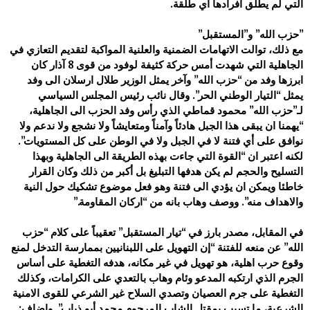
‏التي لم يطلق افرادها أي طلقة‎.‎
‎ ‎
‎”‎حزب الله” و”المستقبل‎”‎
مع ذلك، توالت الاتهامات الضمنية والعلنية المواكبة لتقديم التعازي في
الجاهلية التي شهدت أمس حركة كثيفة لوفود من قوى 8 آذار كان
‏ابرزها وفد من “حزب الله” وآخر يمثل الوزير طلال ارسلان الى وفد
يمثل “التيار الوطني الحر”. وقال نائب رئيس المجلس السياسي
‏لـ”حزب الله” محمود قماطي الذي رأس وفد الحزب الى الجاهلية،
“يهمنا ان يبقى هذا الجبل هادئاً وآمناً ومتعايشاً ولا نشجع ولا ندعم ولا
‏نوافق على أي فتنة لا في الجبل ولا في الوطن على كل المستويات”.
لكنه اعتبر ان “القوة التي جاءت بهذه الطريقة الى الجاهلية وبهذا
‏التسليح والحجم لم يكن هدفها التبليغ بل أكبر من ذلك وكان القرار
خاطئا ويمكن ان يؤدي الى فتنة وهو فعل موضوع تشكيك حول النية
‏والاهداف منه”. ووصف وهاب بانه من “اركان المقاومة‎”.‎
‎ ‎
في المقابل، مصدر بارز في “تيار المستقبل” تعقيباً على كلام “حزب
الله” عن منعه للفتنة “إن التهويل على اللبنانيين بممارسة التدخل لمنع
‏وقوع حرب اهلية، هو تهويل في غير مكانه، هدفه التغطية على أساس
الجرم الذي ارتكبه المدعو وئام وهاب بالتعدي على الكرامات، ‏وكذلك
التغطية على جرم العصيان وتصدي السلاح غير الشرعي للقوى الامنية
الشرعية، ما تسبب بمقتل الشاب المرحوم محمد أبو ذياب”. ‏واضاف: