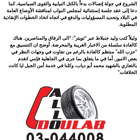
‏الشروع في جولة إتصالات بدءاً بالكتل النيابية والقوى السياسية، كما
دعا إلى عقد جلسة إستثنائية لمجلس النواب لمناقشة الأوضاع العامة
‏في البلاد وتحديد المسؤوليات والدفع في اتجاه اتخاذ الخطوات الإنقاذية
المطلوبة‎.‎
‎ ‎
وليلاً كتب وليد جنبلاط عبر “تويتر”: “الى الرفاق والمناصرين. هناك
كالعادة سلسلة من الاخبار الغريبة والمحرضة. أوضح ان التنسيق ‏مع
“حزب الله” منتظم كالعادة بالرغم من تفاوت في وجهات النظر في
بعض الامور. أما في ما يتعلق بما جرى في الجاهلية فإنني اتقدم
‏بالتعازي بالشهيد محمد أبو دياب، وكلنا في خدمة أمن الجبل ايا كانت
الخلافات‎”.‎