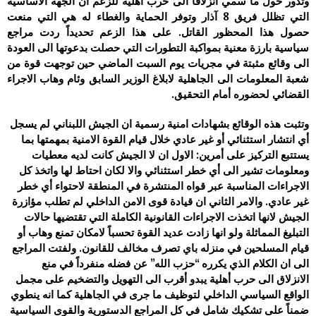
وتدور حول ما سمي انزلاقاً الى حرب اهلية للزعم ان الجهة الاساسية
التي تظلل فريق 8 آذار وتوفر ‏الحماية والغطاء له هي التي منعت
حصول هذا المحظور القاتل. على هذا الزعم تحديداً ردت مراجع
سياسية بارزة معنية بمواكبة ‏التطورات التي حصلت بدعوتها الى العودة
الى وقائع مثبتة في مجريات يوم السبت الماضي حين توجهت قوة من
شعبة المعلومات الى ‏الجاهلية لابلاغ الوزير السابق وئام وهاب الاجراء
القضائي لحضوره أمام التحقيق.
وتثبت هذه الوقائع بشهادات امنية رسمية ان الجيش ‏اللبناني لم يسجل
أي انتشار استثنائي أو غير عادي خلال قيام القوة الامنية بمهمتها بما
يستتبع التركيز على أمرين: الاول ان لا الجيش كانت ‏لديه معطيات
ومعلومات تشير الى أي خطر استثنائي والا لكان احتاط لها واتخذ كل
الاجراءات المناسبة عبر قواه المنتشرة في المنطقة ‏لاحتواء أي خطر
غير عادي. والامر الثاني ان قيادة قوى الامن الداخلي لم تطلب مؤازرة
الجيش لانها اتخذت الاجراءات القانونية الكاملة ‏التي تقتضيها حالات
التبليغ المماثلة ولو انها زادت عديد القوة تحسباً لامكان تمنع وهاب أو
قيام المسلحين في منزله باي تصرف مخالف ‏للقانون. ولفتت المراجع
الى ان الكلام الذي يكرره “حزب الله” عن فضله منفرداً في منع
الانزلاق الى حرب أهلية يبدو أقرب الى التهويل ‏والتضخيم على مجمل
الواقع السياسي الداخلي لتوظيف ما جرى في الجاهلية كما انه ينطوي
ضمناً على تشكيك شامل في كل المراجع ‏الدستورية والقوى السياسية