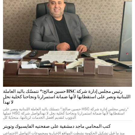
رئيس مجلس إدارة شركة HSC حسين صالح:* نتمسّك باليد العاملة
اللبنانية ونصر على استقطابها لأنها ضمانة استمرارنا ونجاحنا كخلية نحل
لا تهدأ
*رئيس مجلس إدارة شركة HSC حسين صالح:* نتمسّك باليد العاملة اللبنانية ونصر على
استقطابها لأنها ضمانة استمرارنا ونجاحنا كخلية نحل لا تهدأتواصل شركة HSC عملها
الدؤوب لتقديم أفضل الخدمات لزبائنها، متحدّيةً كل
كتب المحامي ماجد دمشقية على صفحتيه الفايسبوك وتويتر
منذ ما قبل تشكيل الحكومة نشطت المواقع الإخبارية ومجموعات التواصل الاجتماعي