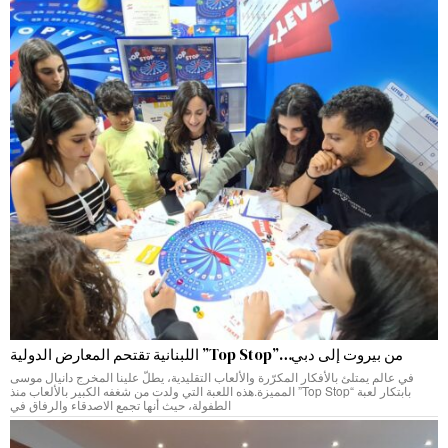
من بيروت إلى دبي…”Top Stop” اللبنانية تقتحم المعارض الدولية
في عالم يمتلئ بالأفكار المكرّرة والألعاب التقليدية، يطلّ علينا المخرج دانيال موسى
بابتكار لعبة “Top Stop” المميزة.هذه اللعبة التي ولدت من شغفه الكبير بالألعاب منذ
الطفولة، حيث أنها تجمع الاصدقاء والرفاق في