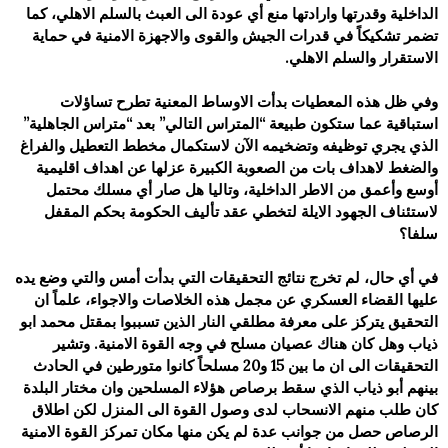
الداخلية وقدرتها وارادتها منع أي عودة الى العبث بالسلم الاهلي، كما
تضمر تشكيكاً في قدرات الجيش والقوى ‏والاجهزة الامنية في حماية
الاستقرار والسلم الاهلي‎.‎
‎ ‎
وفي ظل هذه المعطيات بدأت الاوساط المعنية تطرح تساؤلات
استباقية عما ستكون طبيعة “المتراس التالي” بعد “متراس الجاهلية”
الذي ‏يجري توظيفه وتضخيمه الآن لاستكمال مخطط التعطيل والفراغ
والضغط لاهداف بات من الصعوبة الكبيرة عزلها عن اهداف اقليمية
‏أوسع وأعمق من الاطر الداخلية، وتاليا هل صار أي مسلك محتمل
لاستئناف الجهود الايلة لتخطي عقد تأليف الحكومة بحكم المقفل
سلفا؟
‎ ‎
في أي حال، لم تخرج نتائج التحقيقات التي بدأت أمس والتي وضع يده
عليها القضاء العسكري عن مجمل هذه الخلاصات والاجواء، علماً ‏ان
التحقيق يتركز على معرفة مطلقي النار الذين تسببوا بمقتل محمد ابو
ذياب وهل كان هناك عصيان مسلح في وجه القوة الامنية. وتشير
‏التحقيقات الى ان ما بين 15 و20 مسلحاً كانوا متورطين في الحادث
بينهم أبو ذياب الذي سقط برصاص هؤلاء المسلحين وان مختار البلدة
‏كان طلب منهم الانسحاب لدى وصول القوة الى المنزل لكن اطلاق
الرصاص حصل من جوانب عدة لم يكن منها مكان تمركز القوة الامنية