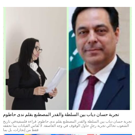
تجربة حسان دياب بين السلطة والقدر المصطنع بقلم ندى حاطوم
تجربة حسان دياب بين السلطة والقدر المصطنع بقلم ندى حاطوم: قراءة فلسفيةفي تاريخ
الشعوب تحاكي تجربة رجلٍ حاول الوقوف في وجه العاصفة. لا تُقاس القيادات بما تحققه
فقط من إنجازات، بل بما