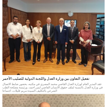
تفعيل التعاون بين وزارة العدل واللجنة الدولية للصليب الأحمر
عقد المدير العام لوزارة العدل القاضي محمد المصري في مكتبه، بحضور ضابط الاتصال
في وزارة العدل بالنسبة لملف حقوق الانسان القاضي ايمن احمد، ورئيسة مصلحة الطب
الشرعي بالتكليف السيدة مريم قليلات، اجتماعا