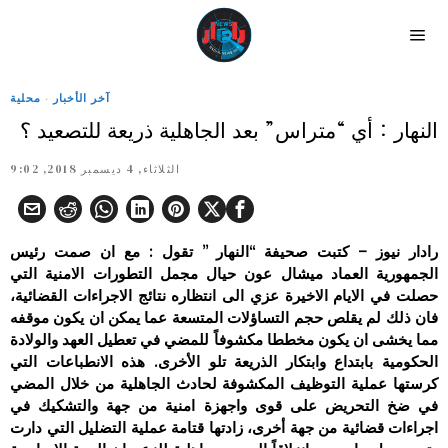
آخر الأخبار
·
محلية
النهار : أي “متراس” بعد الجاهلية ذريعة للتصعيد ؟‎
الثلاثاء, 4 ديسمبر 2018, 9:02
رادار نيوز – كتبت صحيفة “النهار ” تقول : مع ان صمت رئيس
الجمهورية العماد ميشال عون حيال مجمل التطورات الامنية التي
حصلت في الايام الاخيرة عزي الى انتظاره نتائج ‏الاجراءات القضائية،
فان ذلك لم يقلص حجم التساؤلات المتسعة عما يمكن ان يكون موقفه
مما يخشى ان يكون مخططا مكشوفاً للمضي في ‏تعطيل العهد والولادة
الحكومية بابتداع وابتكار الذريعة تلو الأخرى. هذه الانطباعات التي
كرستها عملية التوظيف المكشوفة لحادث ‏الجاهلية من خلال المضي
في ضخ التحريض على قوى واجهزة امنية من جهة والتشكيك في
اجراءات قضائية من جهة أخرى، زادتها ‏قتامة عملية التضليل التي دارت