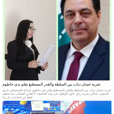
تجربة حسان دياب بين السلطة والقدر المصطنع بقلم ندى حاطوم
تجربة حسان دياب بين السلطة والقدر المصطنع بقلم ندى حاطوم: قراءة فلسفيةفي تاريخ
الشعوب تحاكي تجربة رجلٍ حاول الوقوف في وجه العاصفة. لا تُقاس القيادات بما تحققه
فقط من إنجازات، بل بما