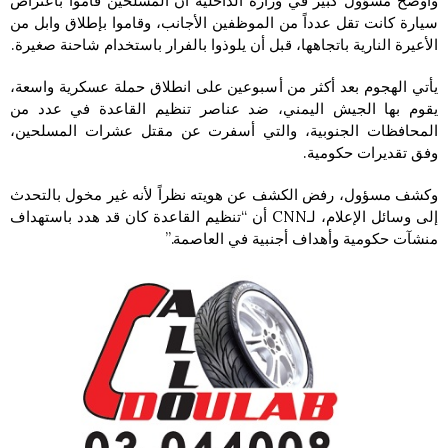
وأوضح مسؤول كبير في وزارة الداخلية أن المسلحين قاموا باعتراض
سيارة كانت تقل عدداً من الموظفين الأجانب، وقاموا بإطلاق وابل من
الأعيرة النارية باتجاهها، قبل أن يلوذوا بالفرار باستخدام شاحنة صغيرة.
يأتي الهجوم بعد أكثر من أسبوعين على انطلاق حملة عسكرية واسعة،
يقوم بها الجيش اليمني، ضد عناصر تنظيم القاعدة في عدد من
المحافظات الجنوبية، والتي أسفرت عن مقتل عشرات المسلحين،
وفق تقديرات حكومية.
وكشف مسؤول، رفض الكشف عن هويته نظراً لأنه غير مخول بالتحدث
إلى وسائل الإعلام، لـCNN أن “تنظيم القاعدة كان قد هدد باستهداف
منشآت حكومية وأهداف أجنبية في العاصمة.”