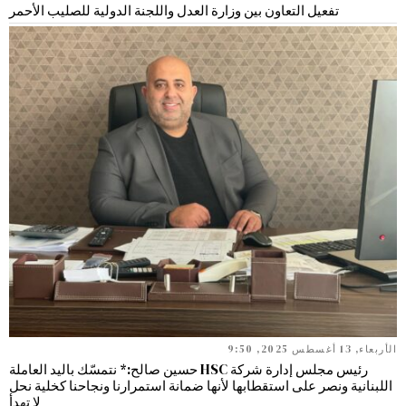
تفعيل التعاون بين وزارة العدل واللجنة الدولية للصليب الأحمر
الأربعاء, 13 أغسطس 2025, 9:50
رئيس مجلس إدارة شركة HSC حسين صالح:* نتمسّك باليد العاملة
اللبنانية ونصر على استقطابها لأنها ضمانة استمرارنا ونجاحنا كخلية نحل
لا تهدأ