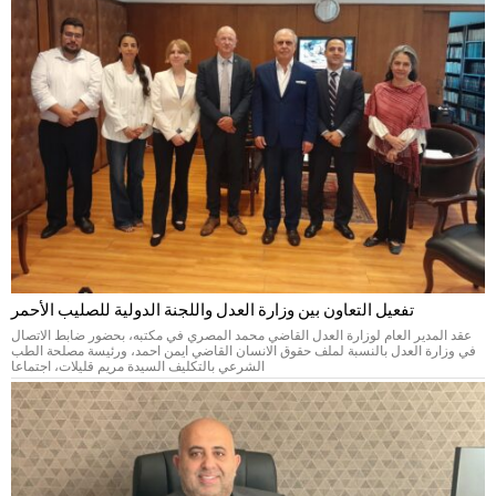
تفعيل التعاون بين وزارة العدل واللجنة الدولية للصليب الأحمر
عقد المدير العام لوزارة العدل القاضي محمد المصري في مكتبه، بحضور ضابط الاتصال
في وزارة العدل بالنسبة لملف حقوق الانسان القاضي ايمن احمد، ورئيسة مصلحة الطب
الشرعي بالتكليف السيدة مريم قليلات، اجتماعا