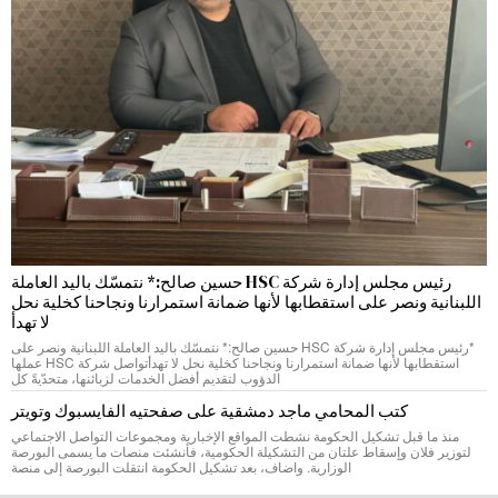
رئيس مجلس إدارة شركة HSC حسين صالح:* نتمسّك باليد العاملة
اللبنانية ونصر على استقطابها لأنها ضمانة استمرارنا ونجاحنا كخلية نحل
لا تهدأ
*رئيس مجلس إدارة شركة HSC حسين صالح:* نتمسّك باليد العاملة اللبنانية ونصر على
استقطابها لأنها ضمانة استمرارنا ونجاحنا كخلية نحل لا تهدأتواصل شركة HSC عملها
الدؤوب لتقديم أفضل الخدمات لزبائنها، متحدّيةً كل
كتب المحامي ماجد دمشقية على صفحتيه الفايسبوك وتويتر
منذ ما قبل تشكيل الحكومة نشطت المواقع الإخبارية ومجموعات التواصل الاجتماعي
لتوزير فلان وإسقاط علتان من التشكيلة الحكومية، فأنشئت منصات ما يسمى البورصة
الوزارية. واضاف، بعد تشكيل الحكومة انتقلت البورصة إلى منصة