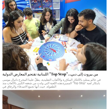
من بيروت إلى دبي…”Top Stop” اللبنانية تقتحم المعارض الدولية
في عالم يمتلئ بالأفكار المكرّرة والألعاب التقليدية، يطلّ علينا المخرج دانيال موسى
بابتكار لعبة “Top Stop” المميزة.هذه اللعبة التي ولدت من شغفه الكبير بالألعاب منذ
الطفولة، حيث أنها تجمع الاصدقاء والرفاق في