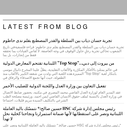
LATEST FROM BLOG
تجربة حسان دياب بين السلطة والقدر المصطنع بقلم ندى حاطوم
تجربة حسان دياب بين السلطة والقدر المصطنع بقلم ندى حاطوم: قراءة فلسفيةفي تاريخ
الشعوب تحاكي تجربة رجلٍ حاول الوقوف في وجه العاصفة. لا تُقاس القيادات بما تحققه
فقط من إنجازات، بل بما
من بيروت إلى دبي…”Top Stop” اللبنانية تقتحم المعارض الدولية
في عالم يمتلئ بالأفكار المكرّرة والألعاب التقليدية، يطلّ علينا المخرج دانيال موسى
بابتكار لعبة “Top Stop” المميزة.هذه اللعبة التي ولدت من شغفه الكبير بالألعاب منذ
الطفولة، حيث أنها تجمع الاصدقاء والرفاق في
تفعيل التعاون بين وزارة العدل واللجنة الدولية للصليب الأحمر
عقد المدير العام لوزارة العدل القاضي محمد المصري في مكتبه، بحضور ضابط الاتصال
في وزارة العدل بالنسبة لملف حقوق الانسان القاضي ايمن احمد، ورئيسة مصلحة الطب
الشرعي بالتكليف السيدة مريم قليلات، اجتماعا
رئيس مجلس إدارة شركة HSC حسين صالح:* نتمسّك باليد العاملة
اللبنانية ونصر على استقطابها لأنها ضمانة استمرارنا ونجاحنا كخلية نحل
لا تهدأ
*رئيس مجلس إدارة شركة HSC حسين صالح:* نتمسّك باليد العاملة اللبنانية ونصر على