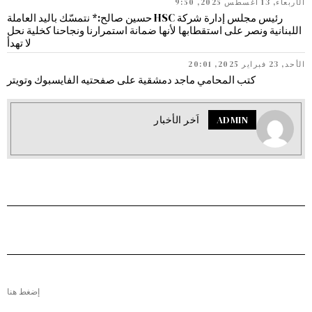
الأربعاء, 13 أغسطس 2025, 9:50
رئيس مجلس إدارة شركة HSC حسين صالح:* نتمسّك باليد العاملة
اللبنانية ونصر على استقطابها لأنها ضمانة استمرارنا ونجاحنا كخلية نحل
لا تهدأ
الأحد, 23 فبراير 2025, 20:01
كتب المحامي ماجد دمشقية على صفحتيه الفايسبوك وتويتر
ADMIN
اَخر الأخبار
إضغط هنا