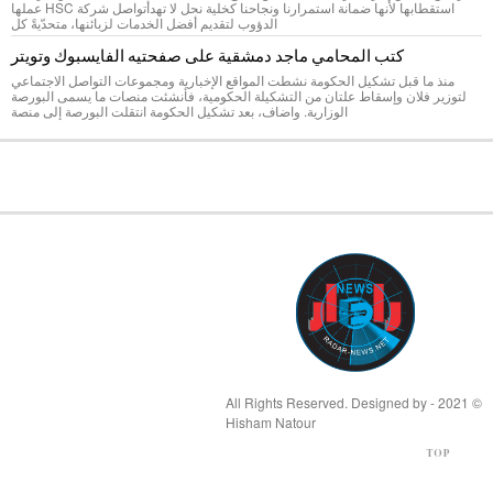
استقطابها لأنها ضمانة استمرارنا ونجاحنا كخلية نحل لا تهدأتواصل شركة HSC عملها
الدؤوب لتقديم أفضل الخدمات لزبائنها، متحدّيةً كل
كتب المحامي ماجد دمشقية على صفحتيه الفايسبوك وتويتر
منذ ما قبل تشكيل الحكومة نشطت المواقع الإخبارية ومجموعات التواصل الاجتماعي
لتوزير فلان وإسقاط علتان من التشكيلة الحكومية، فأنشئت منصات ما يسمى البورصة
الوزارية. واضاف، بعد تشكيل الحكومة انتقلت البورصة إلى منصة
© 2021 - All Rights Reserved. Designed by
Hisham Natour
TOP