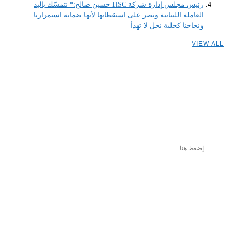
رئيس مجلس إدارة شركة HSC حسين صالح:* نتمسّك باليد
العاملة اللبنانية ونصر على استقطابها لأنها ضمانة استمرارنا
ونجاحنا كخلية نحل لا تهدأ
VIEW ALL
إضغط هنا