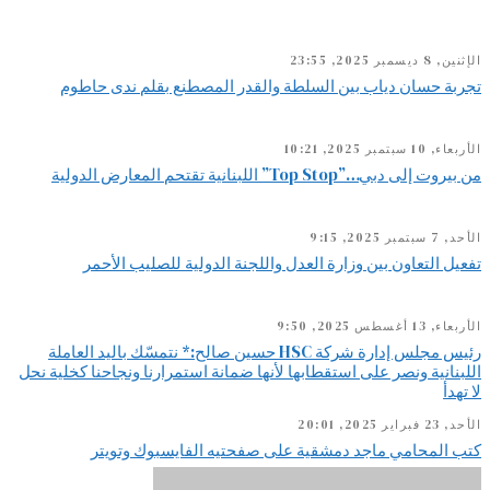
الإثنين, 8 ديسمبر 2025, 23:55
تجربة حسان دياب بين السلطة والقدر المصطنع بقلم ندى حاطوم
الأربعاء, 10 سبتمبر 2025, 10:21
من بيروت إلى دبي…”Top Stop” اللبنانية تقتحم المعارض الدولية
الأحد, 7 سبتمبر 2025, 9:15
تفعيل التعاون بين وزارة العدل واللجنة الدولية للصليب الأحمر
الأربعاء, 13 أغسطس 2025, 9:50
رئيس مجلس إدارة شركة HSC حسين صالح:* نتمسّك باليد العاملة
اللبنانية ونصر على استقطابها لأنها ضمانة استمرارنا ونجاحنا كخلية نحل
لا تهدأ
الأحد, 23 فبراير 2025, 20:01
كتب المحامي ماجد دمشقية على صفحتيه الفايسبوك وتويتر