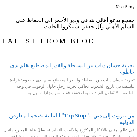
Next Story
جعجع يدعو أهالي بتدعي ودير الأحمر الى الحفاظ على
السلم الأهلي وآل جعفر استنكروا الحادث
LATEST FROM BLOG
تجربة حسان دياب بين السلطة والقدر المصطنع بقلم ندى
حاطوم
تجربة حسان دياب بين السلطة والقدر المصطنع بقلم ندى حاطوم: قراءة
فلسفيةفي تاريخ الشعوب تحاكي تجربة رجلٍ حاول الوقوف في وجه
العاصفة. لا تُقاس القيادات بما تحققه فقط من إنجازات، بل بما
من بيروت إلى دبي…”Top Stop” اللبنانية تقتحم المعارض
الدولية
في عالم يمتلئ بالأفكار المكرّرة والألعاب التقليدية، يطلّ علينا المخرج دانيال
موسى بابتكار لعبة “Top Stop” المميزة.هذه اللعبة التي ولدت من شغفه