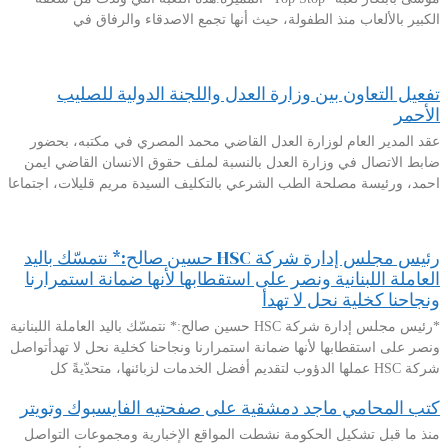
الكبير بالألعاب منذ الطفولة، حيث أنها تجمع الاصدقاء والرفاق في
تفعيل التعاون بين وزارة العدل واللجنة الدولية للصليب
الأحمر
عقد المدير العام لوزارة العدل القاضي محمد المصري في مكتبه، بحضور
ضابط الاتصال في وزارة العدل بالنسبة لملف حقوق الانسان القاضي ايمن
احمد، ورئيسة مصلحة الطب الشرعي بالتكليف السيدة مريم قليلات، اجتماعا
رئيس مجلس إدارة شركة HSC حسين صالح:* نتمسّك باليد
العاملة اللبنانية ونصر على استقطابها لأنها ضمانة استمرارنا
ونجاحنا كخلية نحل لا تهدأ
*رئيس مجلس إدارة شركة HSC حسين صالح:* نتمسّك باليد العاملة اللبنانية
ونصر على استقطابها لأنها ضمانة استمرارنا ونجاحنا كخلية نحل لا تهدأتواصل
شركة HSC عملها الدؤوب لتقديم أفضل الخدمات لزبائنها، متحدّيةً كل
كتب المحامي ماجد دمشقية على صفحتيه الفايسبوك وتويتر
منذ ما قبل تشكيل الحكومة نشطت المواقع الإخبارية ومجموعات التواصل