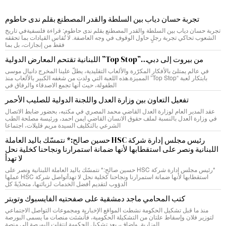
تجربة حسان دياب بين السلطة والقدر المصطنع بقلم ندى حاطوم
تجربة حسان دياب بين السلطة والقدر المصطنع بقلم ندى حاطوم: قراءة فلسفيةفي تاريخ
الشعوب تحاكي تجربة رجلٍ حاول الوقوف في وجه العاصفة. لا تُقاس القيادات بما تحققه
فقط من إنجازات، بل بما
من بيروت إلى دبي…”Top Stop” اللبنانية تقتحم المعارض الدولية
في عالم يمتلئ بالأفكار المكرّرة والألعاب التقليدية، يطلّ علينا المخرج دانيال موسى
بابتكار لعبة “Top Stop” المميزة.هذه اللعبة التي ولدت من شغفه الكبير بالألعاب منذ
الطفولة، حيث أنها تجمع الاصدقاء والرفاق في
تفعيل التعاون بين وزارة العدل واللجنة الدولية للصليب الأحمر
عقد المدير العام لوزارة العدل القاضي محمد المصري في مكتبه، بحضور ضابط الاتصال
في وزارة العدل بالنسبة لملف حقوق الانسان القاضي ايمن احمد، ورئيسة مصلحة الطب
الشرعي بالتكليف السيدة مريم قليلات، اجتماعا
رئيس مجلس إدارة شركة HSC حسين صالح:* نتمسّك باليد العاملة
اللبنانية ونصر على استقطابها لأنها ضمانة استمرارنا ونجاحنا كخلية نحل
لا تهدأ
*رئيس مجلس إدارة شركة HSC حسين صالح:* نتمسّك باليد العاملة اللبنانية ونصر على
استقطابها لأنها ضمانة استمرارنا ونجاحنا كخلية نحل لا تهدأتواصل شركة HSC عملها
الدؤوب لتقديم أفضل الخدمات لزبائنها، متحدّيةً كل
كتب المحامي ماجد دمشقية على صفحتيه الفايسبوك وتويتر
منذ ما قبل تشكيل الحكومة نشطت المواقع الإخبارية ومجموعات التواصل الاجتماعي
لتوزير فلان وإسقاط علتان من التشكيلة الحكومية، فأنشئت منصات ما يسمى البورصة
الوزارية. واضاف، بعد تشكيل الحكومة انتقلت البورصة إلى منصة