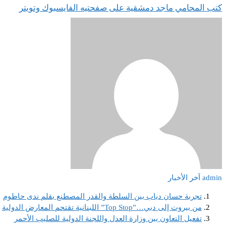
كتب المحامي ماجد دمشقية على صفحتيه الفايسبوك وتويتر
admin
اَخر الأخبار
تجربة حسان دياب بين السلطة والقدر المصطنع بقلم ندى حاطوم
من بيروت إلى دبي…”Top Stop” اللبنانية تقتحم المعارض الدولية
تفعيل التعاون بين وزارة العدل واللجنة الدولية للصليب الأحمر