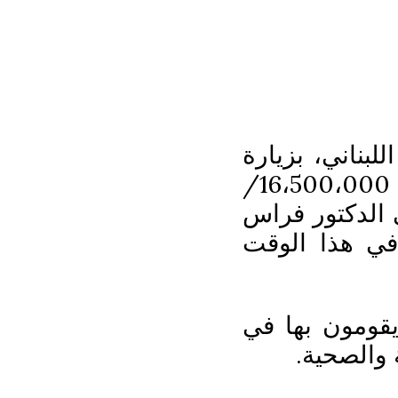
بناني، بزيارة
مستشفى رفيق الحريري الحكومي، وقدم مساهمة مالية للمستشفى، قدرها 16،500،000/
 الدكتور فراس
في هذا الوقت
يقومون بها في
 والصحية.