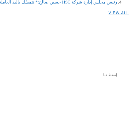
رئيس مجلس إدارة شركة HSC حسين صالح:* نتمسّك باليد العاملة اللبنانية ونصر على استقطابها لأنها ضمانة استمرارنا ونجاحنا كخلية نحل لا تهدأ
VIEW ALL
إضغط هنا