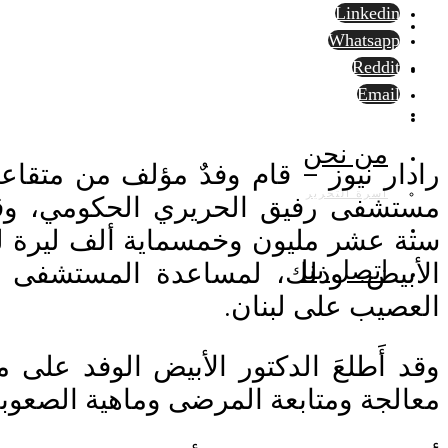
Linkedin
Whatsapp
Reddit
Email
من نحن
رادار نيوز – قام وفدٌ مؤلف من متقاعد
أسرة التحرير
ستة عشر مليون وخمسماية ألف ليرة لب
الأبيض. وذلك، لمساعدة المستشفى ف
اتصل بنا
العصيب على لبنان.
وقد أَطلعَ الدكتور الأبيض الوفد على
معالجة ومتابعة المرضى وماهية الصعوبات