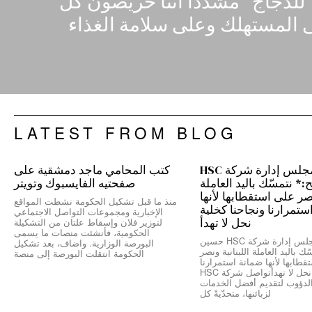
للدجاج” مشدداً أننا حريصون كل
المستهلك وعلى ​سلامة الغذاء​
LATEST FROM BLOG
رئيس مجلس إدارة شركة HSC
كتب المحامي ماجد دمشقية على
 نتمسّك باليد العاملة
صفحتيه الفايسبوك وتويتر
نصر على استقطابها لأنها
منذ ما قبل تشكيل الحكومة نشطت المواقع
ستمرارنا ونجاحنا كخلية
الإخبارية ومجموعات التواصل الاجتماعي
نحل لا تهدأ
لتوزير فلان وإسقاط علتان من التشكيلة
الحكومية، فأنشئت منصات ما يسمى
*رئيس مجلس إدارة شركة HSC حسين
البورصة الوزارية. واضاف، بعد تشكيل
ك باليد العاملة اللبنانية ونصر
الحكومة انتقلت البورصة إلى منصة
طابها لأنها ضمانة استمرارنا
ونجاحنا كخلية نحل لا تهدأتواصل شركة HSC
الدؤوب لتقديم أفضل الخدمات
لزبائنها، متحدّيةً كل