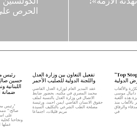
“الكولستين” 
الحرص على 
من بيروت إلى دبي…”Top Stop”
تفعيل التعاون بين وزارة العدل
رض الدولية
واللجنة الدولية للصليب الأحمر
حسين صالح:*
اللبنانية و
رّرة والألعاب
عقد المدير العام لوزارة العدل القاضي
ضمانة ا
ج دانيال موسى
محمد المصري في مكتبه، بحضور ضابط
Top Stop” المميزة.هذه اللعبة
الاتصال في وزارة العدل بالنسبة لملف
بالألعاب منذ
حقوق الانسان القاضي ايمن احمد، ورئيسة
دقاء والرفاق
مصلحة الطب الشرعي بالتكليف السيدة
صالح:* نتمسّ
في
مريم قليلات، اجتماعا
على استق
عملها 