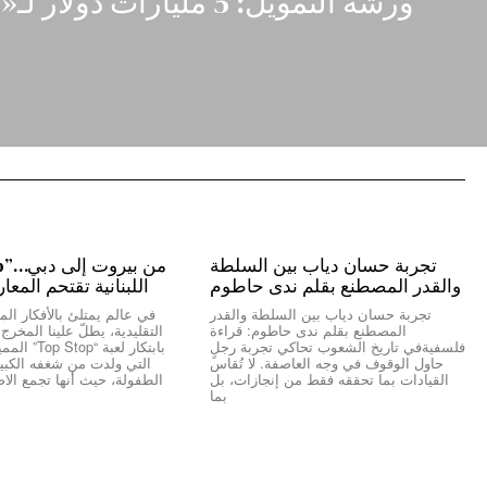
ورشة التمويل: 5 مليارات دولار لـ«تهدئة الازمة»!
تجربة حسان دياب بين السلطة
والقدر المصطنع بقلم ندى حاطوم
اللبنانية تقتحم المعا
تجربة حسان دياب بين السلطة والقدر
في عالم يمتلئ بالأفكار المك
المصطنع بقلم ندى حاطوم: قراءة
التقليدية، يطلّ علينا المخر
فلسفيةفي تاريخ الشعوب تحاكي تجربة رجلٍ
بابتكار لعبة “
حاول الوقوف في وجه العاصفة. لا تُقاس
التي ولدت من شغفه الكبير 
القيادات بما تحققه فقط من إنجازات، بل
الطفولة، حيث أنها تجمع الاص
بما