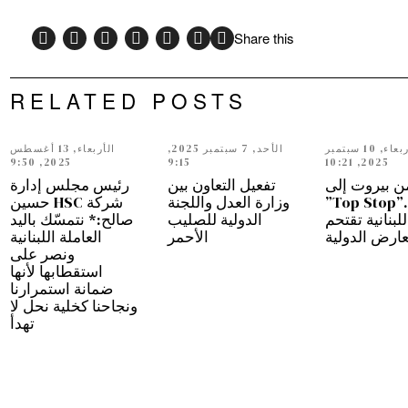
Share this
RELATED POSTS
الأربعاء, 10 سبتمبر
الأحد, 7 سبتمبر 2025,
الأربعاء, 13 أغسطس
2025, 9:50
9:15
2025, 10:21
ن بيروت إلى
تفعيل التعاون بين
رئيس مجلس إدارة
دبي…”Top Stop”
وزارة العدل واللجنة
شركة HSC حسين
للبنانية تقتحم
الدولية للصليب
صالح:* نتمسّك باليد
عارض الدولية
الأحمر
العاملة اللبنانية
ونصر على
استقطابها لأنها
ضمانة استمرارنا
ونجاحنا كخلية نحل لا
تهدأ