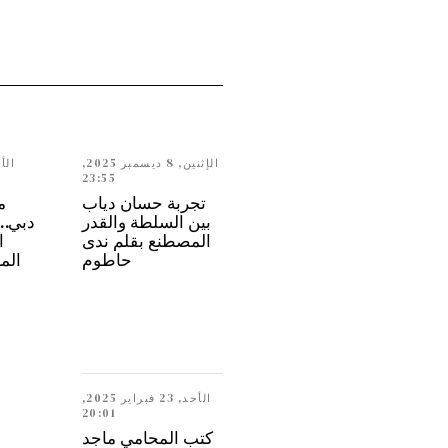
الإثنين, 8 ديسمبر 2025,
23:55
تجربة حسان دياب
م
بين السلطة والقدر
المصطنع بقلم ندى
ا
حاطوم
الم
الأحد, 23 فبراير 2025,
20:01
كتب المحامي ماجد