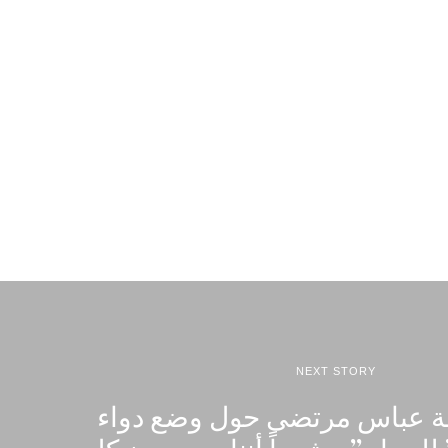
NEXT STORY
عة عباس مرتضى حول وضع دواء