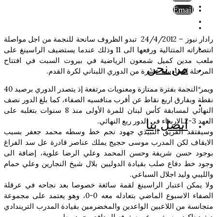
Email
رادار نيوز – 24/4/2012 تبدو الظروف سانحة للنجمة من اجل مواصلة
انتصاراته المتتالية ورفعها الى 11 وذلك عندما يستضيف الراسينغ على
ملعب مدين كميل شمعون الرياضية في بيروت السبت في افتتاح
من نحن
المرحلة السادسة عشرة من الدوري اللبناني لكرة القدم.
أسرة التحرير
ويمر النجمة بفترة ممتازة ومعنويات مرتفعة إذ يتصدر الدوري برصيد 40
نقطة وبفارق اربع نقاط عن أقرب منافسيه الصفاء، كما بلغ الدور نصف
النهائي لمسابقة كأس لبنان للمرة الأولى منذ 8 سنوات بتغلبه على
العهد 3-2 الاربعاء في الدور ربع النهائي.
اتصل بنا
وسيفتقد الفريق النبيذي جهود نجم خط وسطه محمد جعفر بسبب
الايقاف لكن المدرب موسى حجيج يملك عناصر قادرة عل سد الفراغ
بوجود حسن شريفة وحسن المحمد وعلي الرضا علوية، إضافة الى
وجود خط دفاع صلب بقيادة الدوليين بلال شيخ النجارين وعلي حمام
والليبي وليد اجلال السباعي.
ولا يمكن اعتبار الراسينغ لقمة سائغة خصوصا بعد نجاحه في عرقلة
الصفاء الاسبوع الماضي بتعادله معه 0-0، وهو يعتمد على مجموعة
متجانسة من اللاعبين الواعدين والمخضرمين بقيادة المدرب التريندادي
ديفيد ناكيد، وسيغيب عن صفوفه المدافع محمد مطر.