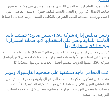
عقد المدير العام لوزارة العدل القاضي محمد المصري في مكتبه، بحضور
ضابط الاتصال في وزارة العدل بالنسبة لملف حقوق الانسان القاضي ايمن
احمد، ورئيسة مصلحة الطب الشرعي بالتكليف السيدة مريم قليلات، اجتماعا
رئيس مجلس إدارة شركة HSC حسين صالح:* نتمسّك باليد
العاملة اللبنانية ونصر على استقطابها لأنها ضمانة استمرارنا
ونجاحنا كخلية نحل لا تهدأ
*رئيس مجلس إدارة شركة HSC حسين صالح:* نتمسّك باليد العاملة اللبنانية
ونصر على استقطابها لأنها ضمانة استمرارنا ونجاحنا كخلية نحل لا تهدأتواصل
شركة HSC عملها الدؤوب لتقديم أفضل الخدمات لزبائنها، متحدّيةً كل
كتب المحامي ماجد دمشقية على صفحتيه الفايسبوك وتويتر
منذ ما قبل تشكيل الحكومة نشطت المواقع الإخبارية ومجموعات التواصل
الاجتماعي لتوزير فلان وإسقاط علتان من التشكيلة الحكومية، فأنشئت
منصات ما يسمى البورصة الوزارية. واضاف، بعد تشكيل الحكومة انتقلت
البورصة إلى منصة