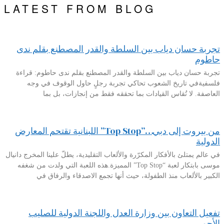
LATEST FROM BLOG
تجربة حسان دياب بين السلطة والقدر المصطنع بقلم ندى
حاطوم
تجربة حسان دياب بين السلطة والقدر المصطنع بقلم ندى حاطوم: قراءة
فلسفيةفي تاريخ الشعوب تحاكي تجربة رجلٍ حاول الوقوف في وجه
العاصفة. لا تُقاس القيادات بما تحققه فقط من إنجازات، بل بما
من بيروت إلى دبي…”Top Stop” اللبنانية تقتحم المعارض
الدولية
في عالم يمتلئ بالأفكار المكرّرة والألعاب التقليدية، يطلّ علينا المخرج دانيال
موسى بابتكار لعبة “Top Stop” المميزة.هذه اللعبة التي ولدت من شغفه
الكبير بالألعاب منذ الطفولة، حيث أنها تجمع الاصدقاء والرفاق في
تفعيل التعاون بين وزارة العدل واللجنة الدولية للصليب
الأحمر