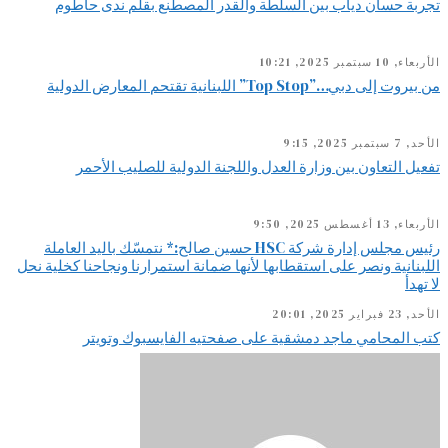
تجربة حسان دياب بين السلطة والقدر المصطنع بقلم ندى حاطوم
الأربعاء, 10 سبتمبر 2025, 10:21
من بيروت إلى دبي…”Top Stop” اللبنانية تقتحم المعارض الدولية
الأحد, 7 سبتمبر 2025, 9:15
تفعيل التعاون بين وزارة العدل واللجنة الدولية للصليب الأحمر
الأربعاء, 13 أغسطس 2025, 9:50
رئيس مجلس إدارة شركة HSC حسين صالح:* نتمسّك باليد العاملة
اللبنانية ونصر على استقطابها لأنها ضمانة استمرارنا ونجاحنا كخلية نحل
لا تهدأ
الأحد, 23 فبراير 2025, 20:01
كتب المحامي ماجد دمشقية على صفحتيه الفايسبوك وتويتر