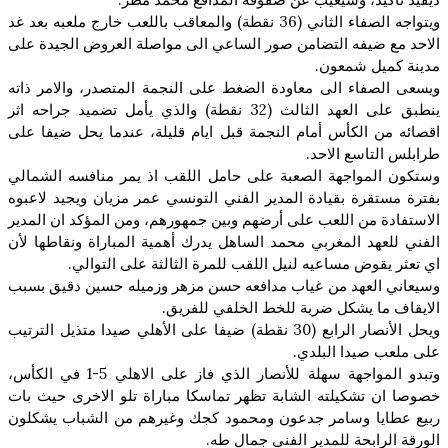
ويتواجه الصفاء الثاني (36 نقطة) والمعاقب باللعب خارج ملعبه بعد غد
الاحد مع ضيفه التضامن صور الساعي الى مواصلة العروض الجيدة على
مدينة كميل شمعون.
ويسعى الصفاء الى معاودة الضغط على النجمة المتصدر، والامر ذاته
ينطبق على العهد الثالث (32 نقطة) والذي يأمل تضميد جراحه اثر
اقصائه من الكأس أمام النجمة قبل ايام قليلة، عندما يحل ضيفا على
طرابلس التاسع الاحد.
وستكون المواجهة الصعبة على حامل اللقب اذ يمر منافسه الشمالي
بفترة مستقرة بقيادة المدير الفني التونسي عمر مزيان ويجيد لاعبوه
الاستفادة من اللعب على أرضهم وبين جمهورهم، ومن المؤكد ان المدير
الفني للعهد المغربي محمد الساهل يدرك أهمية المباراة ونقاطها لأن
اي تعثر يقوض مساعيه لنيل اللقب للمرة الثالثة على التوالي.
وسيعاني العهد من غياب مدافعه حسن مزهر وزميله حسين دقيق بسبب
الايقاف ما يشكل ضربة للخط الخلفي للفريق.
ويحل الأنصار الرابع (30 نقطة) ضيفا على الأهلي صيدا متذيل الترتيب
على ملعب صيدا البلدي.
وتبدو المواجهة سهلة للأنصار الذي فاز على الاهلي 5-1 في الكأس،
خصوصا ان تشكيلته الشابة تظهر تماسكا مباراة تلو الاخرى حيث بات
ربيع عطايا وسامر جدعون ومحمود كجك وغيرهم من الشباب يشكلون
الورقة الرابحة للمدير الفني جمال طه.