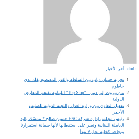
admin
اَخر الأخبار
تجربة حسان دياب بين السلطة والقدر المصطنع بقلم ندى
حاطوم
من بيروت إلى دبي…”Top Stop” اللبنانية تقتحم المعارض
الدولية
تفعيل التعاون بين وزارة العدل واللجنة الدولية للصليب
الأحمر
رئيس مجلس إدارة شركة HSC حسين صالح:* نتمسّك باليد
العاملة اللبنانية ونصر على استقطابها لأنها ضمانة استمرارنا
ونجاحنا كخلية نحل لا تهدأ