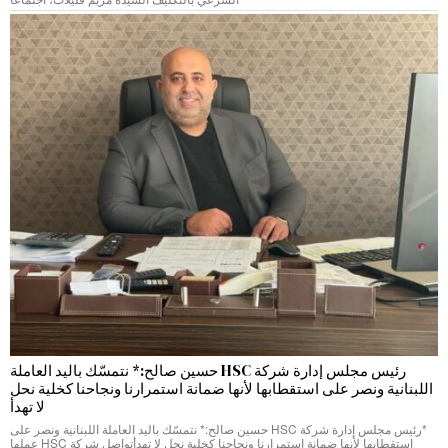
رئيس مجلس إدارة شركة HSC حسين صالح:* نتمسّك باليد العاملة
اللبنانية ونصر على استقطابها لأنها ضمانة استمرارنا ونجاحنا كخلية نحل
لا تهدأ
*رئيس مجلس إدارة شركة HSC حسين صالح:* نتمسّك باليد العاملة اللبنانية ونصر على
استقطابها لأنها ضمانة استمرارنا ونجاحنا كخلية نحل لا تهدأتواصل شركة HSC عملها