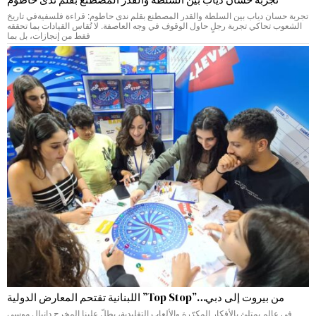
تجربة حسان دياب بين السلطة والقدر المصطنع بقلم ندى حاطوم: قراءة فلسفيةفي تاريخ
الشعوب تحاكي تجربة رجلٍ حاول الوقوف في وجه العاصفة. لا تُقاس القيادات بما تحققه
فقط من إنجازات، بل بما
من بيروت إلى دبي…”Top Stop” اللبنانية تقتحم المعارض الدولية
في عالم يمتلئ بالأفكار المكرّرة والألعاب التقليدية، يطلّ علينا المخرج دانيال موسى