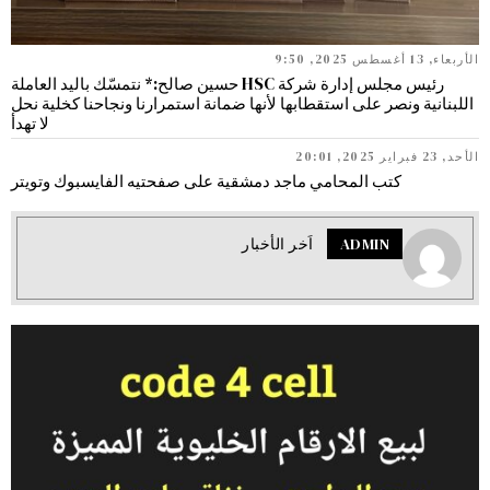
الأربعاء, 13 أغسطس 2025, 9:50
رئيس مجلس إدارة شركة HSC حسين صالح:* نتمسّك باليد العاملة
اللبنانية ونصر على استقطابها لأنها ضمانة استمرارنا ونجاحنا كخلية نحل
لا تهدأ
الأحد, 23 فبراير 2025, 20:01
كتب المحامي ماجد دمشقية على صفحتيه الفايسبوك وتويتر
ADMIN
اَخر الأخبار