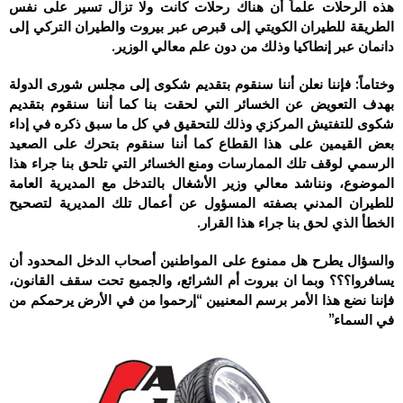
هذه الرحلات علماً أن هناك رحلات كانت ولا تزال تسير على نفس
الطريقة للطيران الكويتي إلى قبرص عبر بيروت والطيران التركي إلى
دانمان عبر إنطاكيا وذلك من دون علم معالي الوزير.
وختاماً: فإننا نعلن أننا سنقوم بتقديم شكوى إلى مجلس شورى الدولة
بهدف التعويض عن الخسائر التي لحقت بنا كما أننا سنقوم بتقديم
شكوى للتفتيش المركزي وذلك للتحقيق في كل ما سبق ذكره في إداء
بعض القيمين على هذا القطاع كما أننا سنقوم بتحرك على الصعيد
الرسمي لوقف تلك الممارسات ومنع الخسائر التي تلحق بنا جراء هذا
الموضوع، ونناشد معالي وزير الأشغال بالتدخل مع المديرية العامة
للطيران المدني بصفته المسؤول عن أعمال تلك المديرية لتصحيح
الخطأ الذي لحق بنا جراء هذا القرار.
والسؤال يطرح هل ممنوع على المواطنين أصحاب الدخل المحدود أن
يسافروا؟؟؟ وبما ان بيروت أم الشرائع، والجميع تحت سقف القانون،
فإننا نضع هذا الأمر برسم المعنيين “إرحموا من في الأرض يرحمكم من
في السماء”