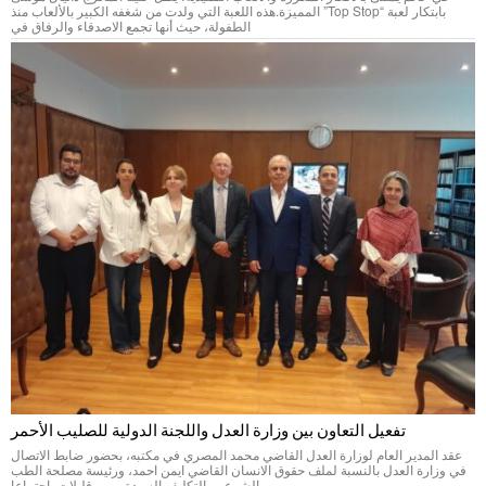
بابتكار لعبة “Top Stop” المميزة.هذه اللعبة التي ولدت من شغفه الكبير بالألعاب منذ
الطفولة، حيث أنها تجمع الاصدقاء والرفاق في
تفعيل التعاون بين وزارة العدل واللجنة الدولية للصليب الأحمر
عقد المدير العام لوزارة العدل القاضي محمد المصري في مكتبه، بحضور ضابط الاتصال
في وزارة العدل بالنسبة لملف حقوق الانسان القاضي ايمن احمد، ورئيسة مصلحة الطب
الشرعي بالتكليف السيدة مريم قليلات، اجتماعا