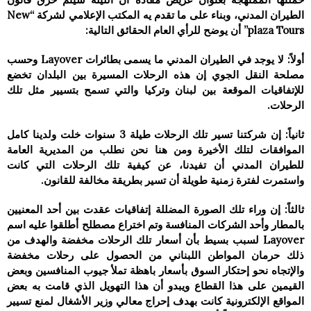
الطيران المدني، وبناء على ما تقدم يه المكتب الإعلامي لشركة “New
plaza Tours” أن يوضح للرأي العام الحقائق التالية:
أولاً: لا يوجد في الطيران المدني ما يسمى بطائرات Layover وحسب
مصلحة النقل الجوي إن هذه الرحلات المسيرة بين البلدان تخضع
للإتفاقيات الموقعة بين لبنان وتركيا والتي تسمح بتسيير مثل تلك
الرحلات.
ثانياً: إن شركتنا تسير تلك الرحلات طيلة 3 سنوات خلت ولدينا كامل
الموافقات لتلك الأخيرة ومن هنا نحن نطلب من المديرية العامة
للطيران المدني أن تفيدنا، عن كيفية تلك الرحلات التي كانت
واستمرت لفترة زمنية طويلة أن تسير بطريقة مخالفة للقانون.
ثالثاً: إن وراء تلك الصورة المضللة إتفاقيات عقدت بين أحد المعنيين
بالمطار وأحد الشركات المنافسة وتم اختراع مصطلح أطلقوا عليه اسم
Layover لسبب بسيط بأن أسعار تلك الرحلات مخفضة والهدف من
ذلك حرمان المواطن اللبناني من الحصول على رحلات مخفضة
والإتجاه نحو إحتكار السوق بأسعار باهظة تملأ جيوب المنافسين وبعض
القيمين على هذا القطاع ويبدو أن هذا التهويل الذي قامت به بعض
المواقع الإلكترونية كانت بهدف إحراج معالي وزير الأشغال لمنع تسيير