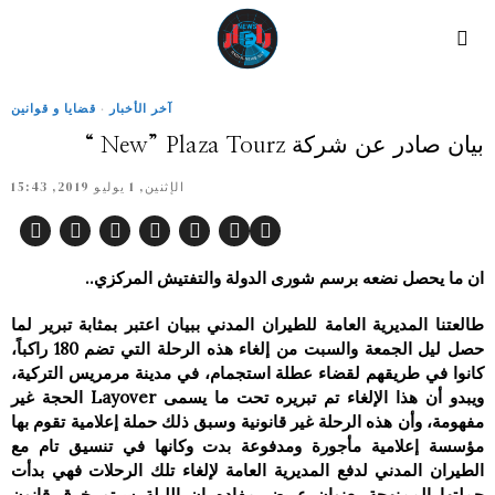
آخر الأخبار
·
قضايا و قوانين
بيان صادر عن شركة New” Plaza Tourz “
الإثنين, 1 يوليو 2019, 15:43
ان ما يحصل نضعه برسم شورى الدولة والتفتيش المركزي..
طالعتنا المديرية العامة للطيران المدني ببيان اعتبر بمثابة تبرير لما
حصل ليل الجمعة والسبت من إلغاء هذه الرحلة التي تضم 180 راكباً،
كانوا في طريقهم لقضاء عطلة استجمام، في مدينة مرمريس التركية،
ويبدو أن هذا الإلغاء تم تبريره تحت ما يسمى Layover الحجة غير
مفهومة، وأن هذه الرحلة غير قانونية وسبق ذلك حملة إعلامية تقوم بها
مؤسسة إعلامية مأجورة ومدفوعة بدت وكانها في تنسيق تام مع
الطيران المدني لدفع المديرية العامة لإلغاء تلك الرحلات فهي بدأت
حملتها الممنهجة بعنوان عريض مفاده ان الليلة سيتم خرق قانون